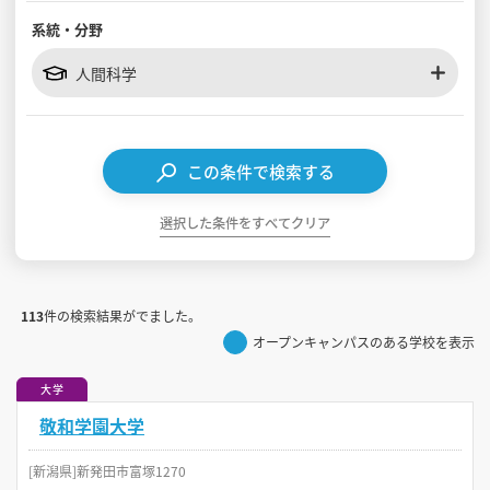
系統・分野
見学会WEB手引書
人間科学
校内オンラインガイダンス
アンケートフォーム（学校用）
この条件で検索する
選択した条件をすべてクリア
113
件の検索結果がでました。
オープンキャンパスのある学校を表示
大学
敬和学園大学
[新潟県]新発田市富塚1270