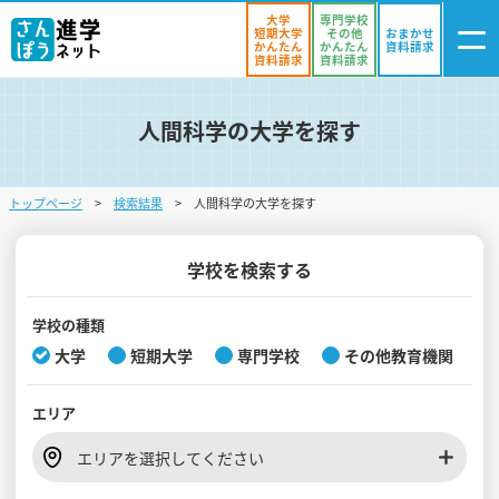
大学
専門学校
短期大学
その他
おまかせ
かんたん
かんたん
資料請求
資料請求
資料請求
人間科学の大学を探す
ログイン
気になる
資料リスト
・登録
トップページ
検索結果
人間科学の大学を探す
学校を探す
オープンキャンパスを探す
学校を検索する
進学イベント
学校の種類
大学
短期大学
専門学校
その他教育機関
入試・受験入門
エリア
お役立ち情報
エリアを選択してください