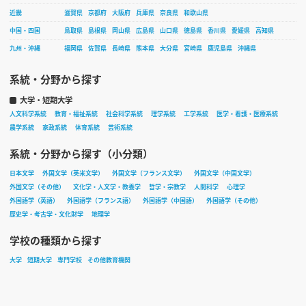
近畿
滋賀県
京都府
大阪府
兵庫県
奈良県
和歌山県
中国・四国
鳥取県
島根県
岡山県
広島県
山口県
徳島県
香川県
愛媛県
高知県
九州・沖縄
福岡県
佐賀県
長崎県
熊本県
大分県
宮崎県
鹿児島県
沖縄県
系統・分野から探す
大学・短期大学
人文科学系統
教育・福祉系統
社会科学系統
理学系統
工学系統
医学・看護・医療系統
農学系統
家政系統
体育系統
芸術系統
系統・分野から探す（小分類）
日本文学
外国文学（英米文学）
外国文学（フランス文学）
外国文学（中国文学）
外国文学（その他）
文化学・人文学・教養学
哲学・宗教学
人間科学
心理学
外国語学（英語）
外国語学（フランス語）
外国語学（中国語）
外国語学（その他）
歴史学・考古学・文化財学
地理学
学校の種類から探す
大学
短期大学
専門学校
その他教育機関