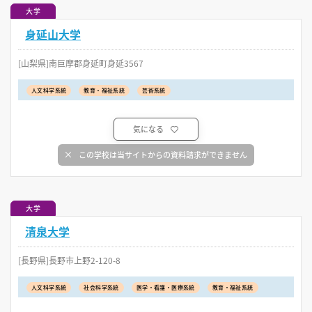
大学
身延山大学
[山梨県]南巨摩郡身延町身延3567
人文科学系統
教育・福祉系統
芸術系統
気になる
この学校は当サイトからの資料請求ができません
大学
清泉大学
[長野県]長野市上野2-120-8
人文科学系統
社会科学系統
医学・看護・医療系統
教育・福祉系統