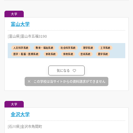
大学
富山大学
[富山県]富山市五福3190
人文科学系統
教育・福祉系統
社会科学系統
理学系統
工学系統
医学・看護・医療系統
家政系統
体育系統
芸術系統
農学系統
気になる
この学校は当サイトからの資料請求ができません
大学
金沢大学
[石川県]金沢市角間町