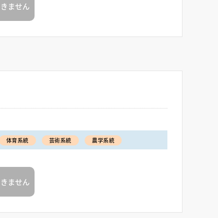
できません
体育系統
芸術系統
農学系統
できません