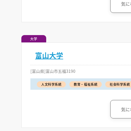
気に
大学
富山大学
[富山県]富山市五福3190
人文科学系統
教育・福祉系統
社会科学系統
気に