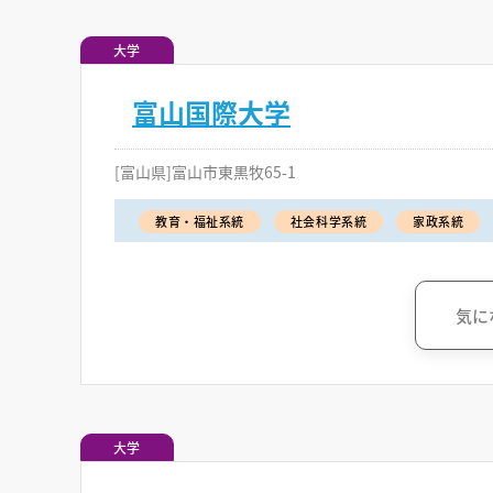
大学
富山国際大学
[富山県]富山市東黒牧65-1
教育・福祉系統
社会科学系統
家政系統
気に
大学