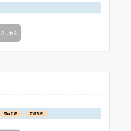
できません
家政系統
芸術系統