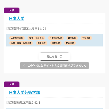
大学
日本大学
[東京都]千代田区九段南4-8-24
人文科学系統
教育・福祉系統
社会科学系統
理学系統
工学系統
医学・看護・医療系統
農学系統
体育系統
芸術系統
気になる
この学校は当サイトからの資料請求ができません
大学
日本大学芸術学部
[東京都]練馬区旭丘2-42-1