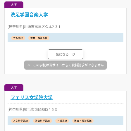
大学
洗足学園音楽大学
[神奈川県]川崎市高津区久本2-3-1
芸術系統
教育・福祉系統
気になる
この学校は当サイトからの資料請求ができません
大学
フェリス女学院大学
[神奈川県]横浜市泉区緑園4-5-3
人文科学系統
社会科学系統
芸術系統
教育・福祉系統