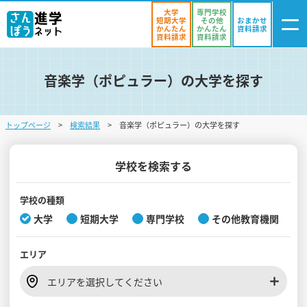
大学
専門学校
短期大学
その他
おまかせ
かんたん
かんたん
資料請求
資料請求
資料請求
音楽学（ポピュラー）の大学を探す
ログイン
気になる
資料リスト
・登録
トップページ
検索結果
音楽学（ポピュラー）の大学を探す
学校を探す
オープンキャンパスを探す
学校を検索する
進学イベント
学校の種類
大学
短期大学
専門学校
その他教育機関
入試・受験入門
エリア
お役立ち情報
エリアを選択してください