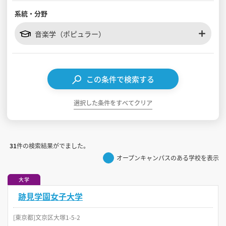
系統・分野
見学会WEB手引書
音楽学（ポピュラー）
校内オンラインガイダンス
アンケートフォーム（学校用）
この条件で検索する
選択した条件をすべてクリア
31
件の検索結果がでました。
オープンキャンパスのある学校を表示
大学
跡見学園女子大学
[東京都]文京区大塚1-5-2