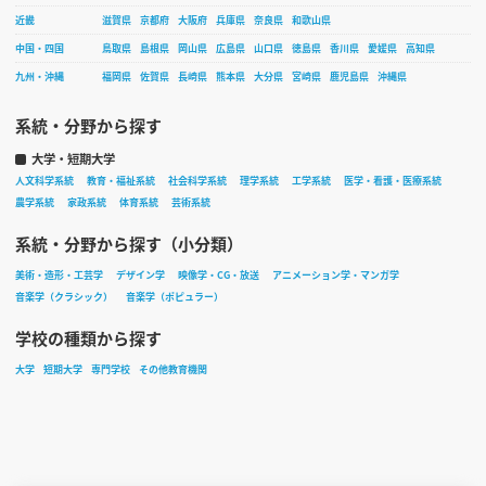
近畿
滋賀県
京都府
大阪府
兵庫県
奈良県
和歌山県
中国・四国
鳥取県
島根県
岡山県
広島県
山口県
徳島県
香川県
愛媛県
高知県
九州・沖縄
福岡県
佐賀県
長崎県
熊本県
大分県
宮崎県
鹿児島県
沖縄県
系統・分野から探す
大学・短期大学
人文科学系統
教育・福祉系統
社会科学系統
理学系統
工学系統
医学・看護・医療系統
農学系統
家政系統
体育系統
芸術系統
系統・分野から探す（小分類）
美術・造形・工芸学
デザイン学
映像学・CG・放送
アニメーション学・マンガ学
音楽学（クラシック）
音楽学（ポピュラー）
学校の種類から探す
大学
短期大学
専門学校
その他教育機関