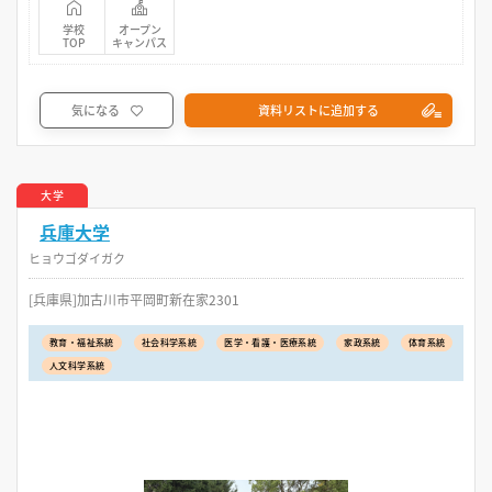
学校
オープン
TOP
キャンパス
気になる
資料リストに追加する
大学
兵庫大学
ヒョウゴダイガク
[兵庫県]加古川市平岡町新在家2301
教育・福祉系統
社会科学系統
医学・看護・医療系統
家政系統
体育系統
人文科学系統