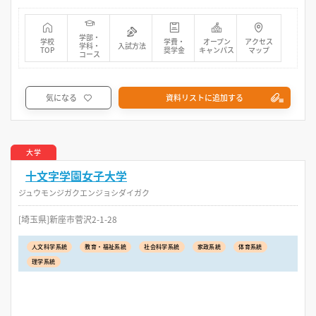
学部・
学校
学費・
オープン
アクセス
学科・
入試方法
TOP
奨学金
キャンパス
マップ
コース
気になる
資料リストに追加する
大学
十文字学園女子大学
ジュウモンジガクエンジョシダイガク
[埼玉県]新座市菅沢2-1-28
人文科学系統
教育・福祉系統
社会科学系統
家政系統
体育系統
理学系統