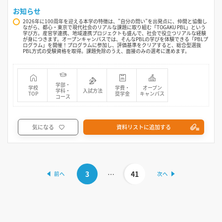
お知らせ
2026年に100周年を迎える本学の特徴は、”自分の問い”を出発点に、仲間と協働し
ながら、都心・東京で現代社会のリアルな課題に取り組む「TOGAKU PBL」という
学び方。産官学連携、地域連携プロジェクトも盛んで、社会で役立つリアルな経験
が身につきます。オープンキャンパスでは、そんなPBLの学びを体験できる「PBLプ
ログラム」を開催！プログラムに参加し、評価基準をクリアすると、総合型選抜
PBL方式の受験資格を取得。課題免除のうえ、面接のみの選考に進めます。
学部・
学校
学費・
オープン
学科・
入試方法
TOP
奨学金
キャンパス
コース
気になる
資料リストに追加する
3
…
41