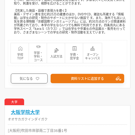
知り、刺激を受け、視野を広げることができます。
【充実した施設・設備で表現⼒を磨く】
美術・デザイン書を含む約25万の蔵書のほか、DVDやCD、雑誌も所蔵する「情報
館」は学⽣の研究・制作のサポートに⽋かせない施設で す。また、海外でも⾼い⼈
気を誇る博物館「京都国際マンガミュージアム」には、約30万点のマンガ関連資料
が所蔵されており、本学の学⽣ならいつでも無料で利⽤できます。四条烏丸にある
学外スペース「kara-S（カラス）」では在学⽣や卒業⽣の作品展⽰・販売を⾏って
おり、さまざまなシーンでの学⽣の研究・制作活動を⽀えています。
学部・
学校
学費・
オープン
学科・
入試方法
TOP
奨学金
キャンパス
コース
気になる
資料リストに追加する
大学
大阪学院大学
オオサカガクインダイガク
[大阪府]吹田市岸部南二丁目36番1号