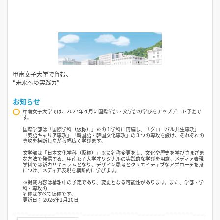
甲南女子大学で育む、
“未来への実践力”
お知らせ
甲南女子大学では、2027年４月に国際学部・文学部の学びをアップデート予定で
す。
国際学部は「国際学科（仮称）」※の１学科に再編し、「グローバル共生専攻」
「英語キャリア専攻」「韓国語・韓国文化専攻」の３つの専攻を設け、それぞれの
専攻を横断しながら幅広く学びます。
文学部は「日本文化学科（仮称）」※に名称変更をし、文化や歴史を学びさまざま
な方法で発信する、甲南女子大学オリジナルの実践的な学びを用意。メディア表現
学科では新カリキュラムとなり、デザイン思考とクリエイティブなアプローチを身
につけ、メディア表現を横断的に学びます。
※掲載内容は構想中の予定であり、変更となる可能性があります。また、学部・学
科・専攻の
名称はすべて仮称です。
更新日； 2026年1月20日