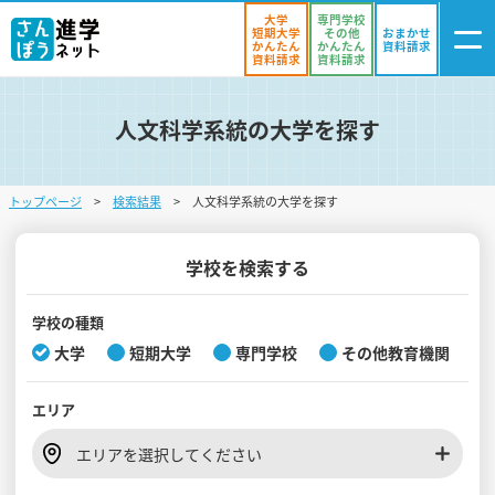
大学
専門学校
短期大学
その他
おまかせ
かんたん
かんたん
資料請求
資料請求
資料請求
人文科学系統の大学を探す
ログイン
気になる
資料リスト
・登録
トップページ
検索結果
人文科学系統の大学を探す
学校を探す
オープンキャンパスを探す
学校を検索する
進学イベント
学校の種類
大学
短期大学
専門学校
その他教育機関
入試・受験入門
エリア
お役立ち情報
エリアを選択してください