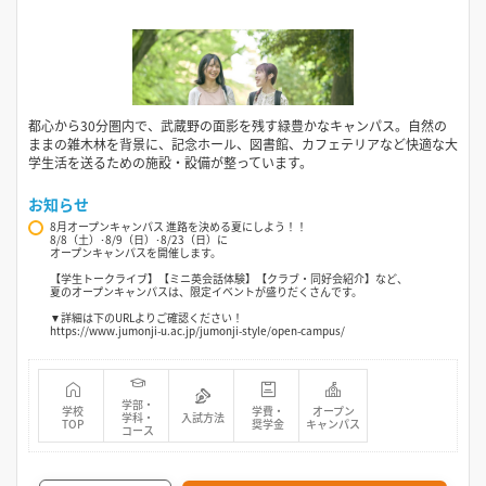
都心から30分圏内で、武蔵野の面影を残す緑豊かなキャンパス。自然の
ままの雑木林を背景に、記念ホール、図書館、カフェテリアなど快適な大
学生活を送るための施設・設備が整っています。
お知らせ
8月オープンキャンパス 進路を決める夏にしよう！！
8/8（土）･8/9（日）･8/23（日）に
オープンキャンパスを開催します。
【学生トークライブ】【ミニ英会話体験】【クラブ・同好会紹介】など、
夏のオープンキャンパスは、限定イベントが盛りだくさんです。
▼詳細は下のURLよりご確認ください！
https://www.jumonji-u.ac.jp/jumonji-style/open-campus/
学部・
学校
学費・
オープン
学科・
入試方法
TOP
奨学金
キャンパス
コース