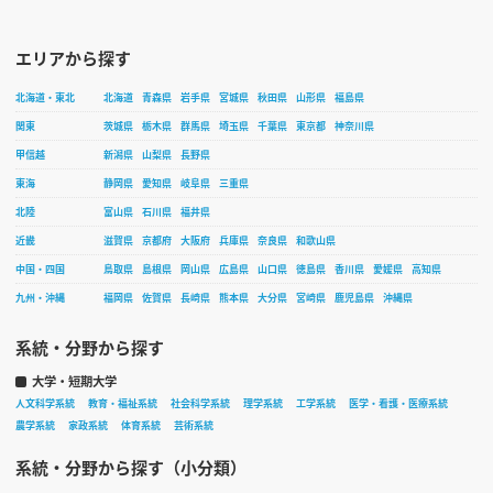
エリアから探す
北海道・東北
北海道
青森県
岩手県
宮城県
秋田県
山形県
福島県
関東
茨城県
栃木県
群馬県
埼玉県
千葉県
東京都
神奈川県
甲信越
新潟県
山梨県
長野県
東海
静岡県
愛知県
岐阜県
三重県
北陸
富山県
石川県
福井県
近畿
滋賀県
京都府
大阪府
兵庫県
奈良県
和歌山県
中国・四国
鳥取県
島根県
岡山県
広島県
山口県
徳島県
香川県
愛媛県
高知県
九州・沖縄
福岡県
佐賀県
長崎県
熊本県
大分県
宮崎県
鹿児島県
沖縄県
系統・分野から探す
大学・短期大学
人文科学系統
教育・福祉系統
社会科学系統
理学系統
工学系統
医学・看護・医療系統
農学系統
家政系統
体育系統
芸術系統
系統・分野から探す（小分類）