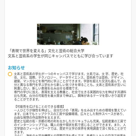
「表現で世界を変える」文化と芸術の総合大学
文系と芸術系の学生が同じキャンパスでともに学び合っています
お知らせ
⽂系と芸術系の学⽣が⼀つのキャンパスで学びます。⽂系では、⽂ 学、歴史、社
会、⽂化、国際、テクノロジー、データサイエンス、芸術系では芸術、デザイン、
建築、マンガなどを専⾨的に学ぶことができます。学部を超えた交流も盛んで、⾃
分と異なる専⾨を学ぶ学⽣から新しい気づきを得ることも。⽂系と芸術系が互いに
刺激し合い、新しい表現を⽣み出せる環境です。
専⾨の学びに加え、表現を⽀える教養と、社会で⽣きる実践的な⼒を伸ばす共通科
⽬も充実。⾃分の可能性を最⼤限まで伸ばし、興味があるテーマを思いきり追究す
ることができます。
【可能性を広げることのできる環境】
⼀⼈ひとりが個性を伸ばし、自分だけの「表現」を⽣み出すための環境を整えてい
ます。⽇本でもトップクラスの⼯房や設備環境、広々とした制作スペースがあり、
⾃由な発想の作品制作を⽀えます。
歴史と伝統の街・京都の地の利を⽣かしたカリキュラムも充実。伝統産業の⼯房で
のインターンシップでは、職⼈の技や現状を肌で感じることができます。また、人
文学部のフィールドワークでは、歴史や⽂学の世界を実地調査で深く知ることがで
きます。
さらに、海外の⼤学や機関との国際交流も盛んです。多様な⼈々との交流で世界を