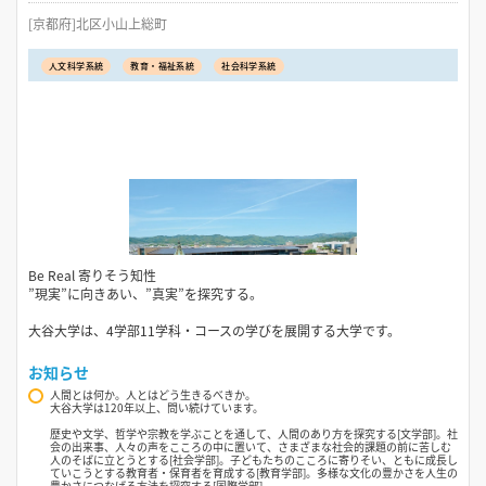
[京都府]北区小山上総町
人文科学系統
教育・福祉系統
社会科学系統
Be Real 寄りそう知性
”現実”に向きあい、”真実”を探究する。
大谷大学は、4学部11学科・コースの学びを展開する大学です。
お知らせ
人間とは何か。人とはどう生きるべきか。
大谷大学は120年以上、問い続けています。
歴史や文学、哲学や宗教を学ぶことを通して、人間のあり方を探究する[文学部]。社
会の出来事、人々の声をこころの中に置いて、さまざまな社会的課題の前に苦しむ
人のそばに立とうとする[社会学部]。子どもたちのこころに寄りそい、ともに成長し
ていこうとする教育者・保育者を育成する[教育学部]。多様な文化の豊かさを人生の
豊かさにつなげる方法を探究する[国際学部]。