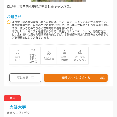
緑が多く専門的な施設が充実したキャンパス。
お知らせ
より深く認め合い理解し合うためには、コミュニケーションする力が不可欠です。
豊かな語学力と、自国の文化に対する誇りや、あらゆる立場の人たちを気遣う思い
やり、敬うことのできる心理学的な素養を養います。
本学はヒューマニティを追求する中で「共生とコミュニケーション」を教育理念
に、ふれあいに満ちた環境で多角的に学び、学外研修や異文化交流のための留学な
どを積極的にとり入れています。
学部・
学校
学費・
オープン
学科・
入試方法
TOP
奨学金
キャンパス
コース
気になる
資料リストに追加する
大学
大谷大学
オオタニダイガク