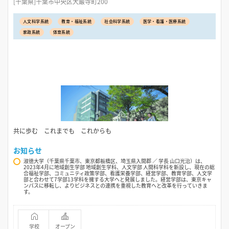
[千葉県]千葉市中央区大巌寺町200
人文科学系統
教育・福祉系統
社会科学系統
医学・看護・医療系統
家政系統
体育系統
共に歩む これまでも これからも
お知らせ
淑徳大学（千葉県千葉市、東京都板橋区、埼玉県入間郡 ／ 学長 山口光治）は、
2023年4月に地域創生学部 地域創生学科、人文学部 人間科学科を新設し、現在の総
合福祉学部、コミュニティ政策学部、看護栄養学部、経営学部、教育学部、人文学
部と合わせて7学部13学科を擁する大学へと発展しました。経営学部は、東京キャ
ンパスに移転し、よりビジネスとの連携を重視した教育へと改革を行っていきま
す。
学校
オープン