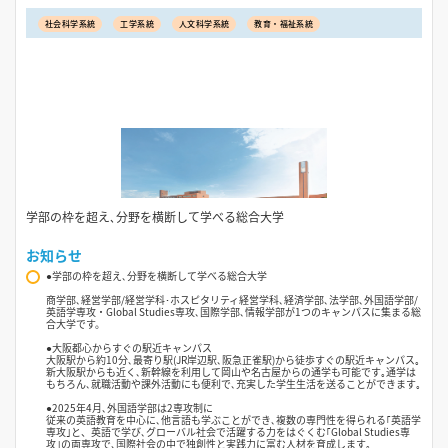
社会科学系統
工学系統
人文科学系統
教育・福祉系統
学部の枠を超え､分野を横断して学べる総合大学
お知らせ
●学部の枠を超え､分野を横断して学べる総合大学
商学部､経営学部/経営学科･ホスピタリティ経営学科､経済学部､法学部､外国語学部/
英語学専攻・Global Studies専攻､国際学部､情報学部が1つのキャンパスに集まる総
合大学です。
●大阪都心からすぐの駅近キャンパス
大阪駅から約10分､最寄り駅(JR岸辺駅､阪急正雀駅)から徒歩すぐの駅近キャンパス｡
新大阪駅からも近く､新幹線を利用して岡山や名古屋からの通学も可能です｡通学は
もちろん､就職活動や課外活動にも便利で､充実した学生生活を送ることができます｡
●2025年4月､外国語学部は2専攻制に
従来の英語教育を中心に､他言語も学ぶことができ､複数の専門性を得られる｢英語学
専攻｣と、英語で学び､グローバル社会で活躍する力をはぐくむ｢Global Studies専
攻｣の両専攻で､国際社会の中で独創性と実践力に富む人材を育成します｡