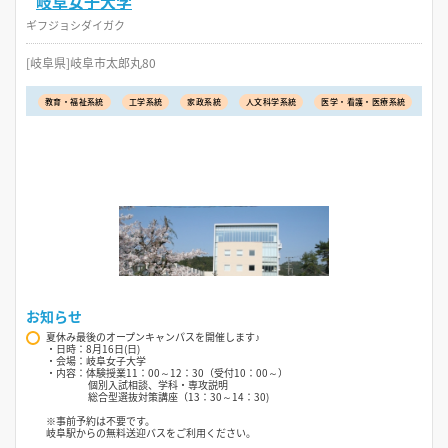
岐阜女子大学
ギフジョシダイガク
[岐阜県]岐阜市太郎丸80
教育・福祉系統
工学系統
家政系統
人文科学系統
医学・看護・医療系統
お知らせ
夏休み最後のオープンキャンパスを開催します♪
・日時：8月16日(日)
・会場：岐阜女子大学
・内容：体験授業11：00～12：30（受付10：00～）
個別入試相談、学科・専攻説明
総合型選抜対策講座（13：30～14：30)
※事前予約は不要です。
岐阜駅からの無料送迎バスをご利用ください。