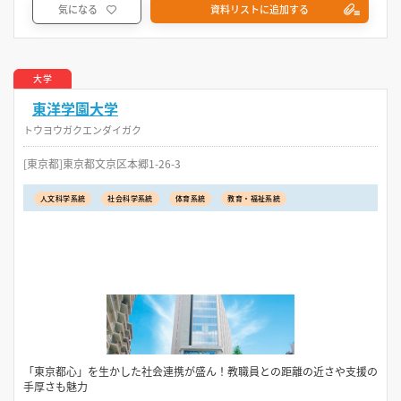
気になる
資料リストに追加する
大学
東洋学園大学
トウヨウガクエンダイガク
[東京都]東京都文京区本郷1-26-3
人文科学系統
社会科学系統
体育系統
教育・福祉系統
「東京都心」を生かした社会連携が盛ん！教職員との距離の近さや支援の
手厚さも魅力