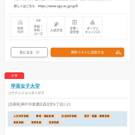
詳しくはこちら https://www.ogu.ac.jp/sp/fl
学部・
学校
学費・
オープン
学科・
入試方法
TOP
奨学金
キャンパス
コース
気になる
資料リストに追加する
大学
甲南女子大学
コウナンジョシダイガク
[兵庫県]神戸市東灘区森北町6丁目2-23
人文科学系統
教育・福祉系統
社会科学系統
医学・看護・医療系統
家政系統
体育系統
芸術系統