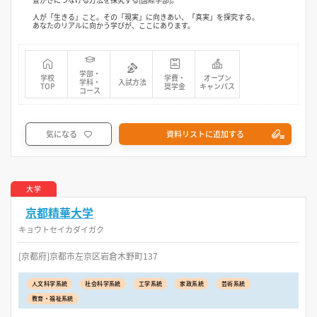
人が「生きる」こと。その「現実」に向きあい、「真実」を探究する。
あなたのリアルに向かう学びが、ここにあります。
学部・
学校
学費・
オープン
学科・
入試方法
TOP
奨学金
キャンパス
コース
気になる
資料リストに追加する
大学
京都精華大学
キョウトセイカダイガク
[京都府]京都市左京区岩倉木野町137
人文科学系統
社会科学系統
工学系統
家政系統
芸術系統
教育・福祉系統