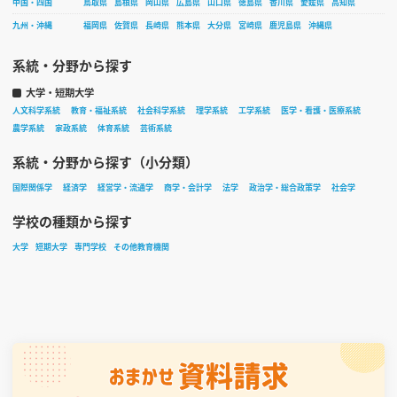
中国・四国
鳥取県
島根県
岡山県
広島県
山口県
徳島県
香川県
愛媛県
高知県
九州・沖縄
福岡県
佐賀県
長崎県
熊本県
大分県
宮崎県
鹿児島県
沖縄県
系統・分野から探す
大学・短期大学
人文科学系統
教育・福祉系統
社会科学系統
理学系統
工学系統
医学・看護・医療系統
農学系統
家政系統
体育系統
芸術系統
系統・分野から探す（小分類）
国際関係学
経済学
経営学・流通学
商学・会計学
法学
政治学・総合政策学
社会学
学校の種類から探す
大学
短期大学
専門学校
その他教育機関