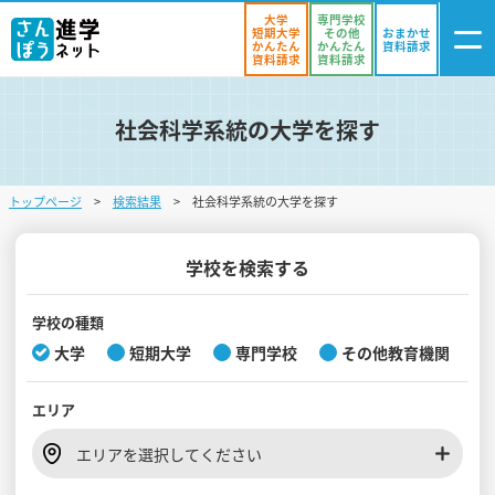
大学
専門学校
短期大学
その他
おまかせ
かんたん
かんたん
資料請求
資料請求
資料請求
社会科学系統の大学を探す
ログイン
気になる
資料リスト
・登録
トップページ
検索結果
社会科学系統の大学を探す
学校を探す
オープンキャンパスを探す
学校を検索する
進学イベント
学校の種類
大学
短期大学
専門学校
その他教育機関
入試・受験入門
エリア
お役立ち情報
エリアを選択してください