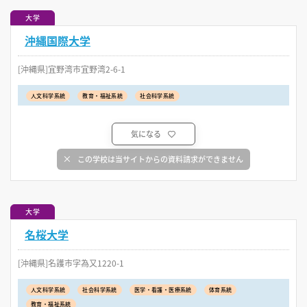
大学
沖縄国際大学
[沖縄県]宜野湾市宜野湾2-6-1
人文科学系統
教育・福祉系統
社会科学系統
気になる
この学校は当サイトからの資料請求ができません
大学
名桜大学
[沖縄県]名護市字為又1220-1
人文科学系統
社会科学系統
医学・看護・医療系統
体育系統
教育・福祉系統