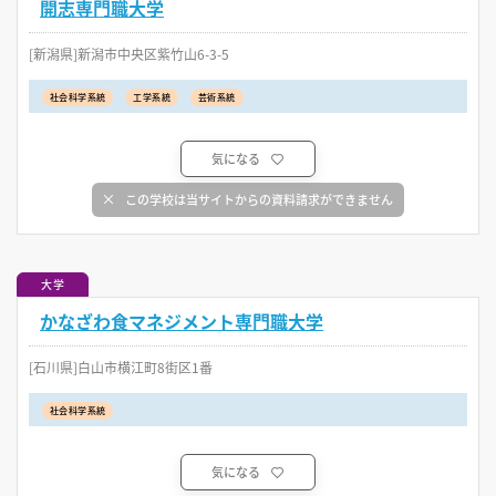
開志専門職大学
[新潟県]新潟市中央区紫竹山6-3-5
社会科学系統
工学系統
芸術系統
気になる
この学校は当サイトからの資料請求ができません
大学
かなざわ食マネジメント専門職大学
[石川県]白山市横江町8街区1番
社会科学系統
気になる