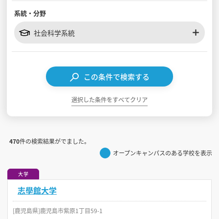
系統・分野
見学会WEB手引書
社会科学系統
校内オンラインガイダンス
アンケートフォーム（学校用）
この条件で検索する
選択した条件をすべてクリア
470
件の検索結果がでました。
オープンキャンパスのある学校を表示
大学
志學館大学
[鹿児島県]鹿児島市紫原1丁目59-1