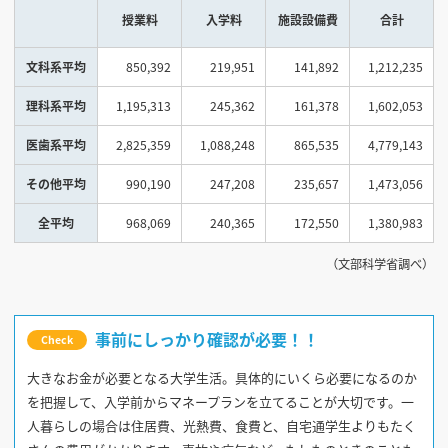
授業料
入学料
施設設備費
合計
文科系平均
850,392
219,951
141,892
1,212,235
理科系平均
1,195,313
245,362
161,378
1,602,053
医歯系平均
2,825,359
1,088,248
865,535
4,779,143
その他平均
990,190
247,208
235,657
1,473,056
全平均
968,069
240,365
172,550
1,380,983
（文部科学省調べ）
事前にしっかり確認が必要！！
Check
大きなお金が必要となる大学生活。具体的にいくら必要になるのか
を把握して、入学前からマネープランを立てることが大切です。一
人暮らしの場合は住居費、光熱費、食費と、自宅通学生よりもたく