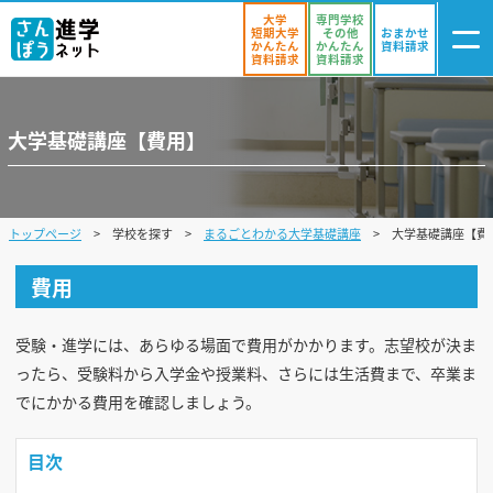
大学
専門学校
短期大学
その他
おまかせ
かんたん
かんたん
資料請求
資料請求
資料請求
ログイン
大学基礎講座【費用】
気になる
資料リスト
・登録
学校を探す
トップページ
学校を探す
まるごとわかる大学基礎講座
大学基礎講座【費
オープンキャンパスを探す
費用
進学イベント
受験・進学には、あらゆる場面で費用がかかります。志望校が決ま
入試・受験入門
ったら、受験料から入学金や授業料、さらには生活費まで、卒業ま
でにかかる費用を確認しましょう。
お役立ち情報
目次