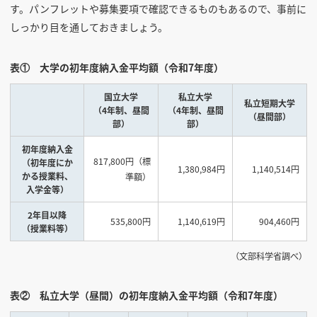
す。パンフレットや募集要項で確認できるものもあるので、事前に
しっかり目を通しておきましょう。
表① 大学の初年度納入金平均額（令和7年度）
国立大学
私立大学
私立短期大学
（4年制、昼間
（4年制、昼間
（昼間部）
部）
部）
初年度納入金
817,800円（標
（初年度にか
1,380,984円
1,140,514円
かる授業料、
準額）
入学金等）
2年目以降
535,800円
1,140,619円
904,460円
（授業料等）
（文部科学省調べ）
表② 私立大学（昼間）の初年度納入金平均額（令和7年度）