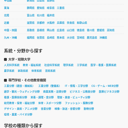
甲信越
新潟県
山梨県
長野県
東海
静岡県
愛知県
岐阜県
三重県
北陸
富山県
石川県
福井県
近畿
滋賀県
京都府
大阪府
兵庫県
奈良県
和歌山県
中国・四国
鳥取県
島根県
岡山県
広島県
山口県
徳島県
香川県
愛媛県
高知県
九州・沖縄
福岡県
佐賀県
長崎県
熊本県
大分県
宮崎県
鹿児島県
沖縄県
系統・分野から探す
大学・短期大学
人文科学系統
教育・福祉系統
社会科学系統
理学系統
工学系統
医学・看護・医療系統
農学系統
家政系統
体育系統
芸術系統
専門学校・その他教育機関
工業分野（建設・機械系）
工業分野（整備系）
IT・情報・工学分野
CG・ゲーム・WEB分野
語学・観光・ウェディング分野
商業実務・法律分野
ビジネス・公務員分野
医療ビジネス分野
看護・医療技術分野
栄養・調理・食分野
理容・美容・ビューティ分野
幼児教育・保育・福祉分野
体育・スポーツ分野
ファッション・服飾分野
デザイン・美術・アニメ分野
音楽分野
映像・放送・音響分野
動物分野
環境・農業・バイオ分野
学校の種類から探す