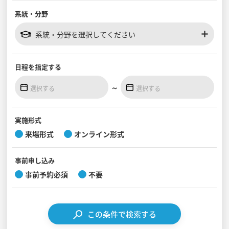
系統・分野
見学会WEB手引書
系統・分野を選択してください
校内オンラインガイダンス
アンケートフォーム（学校用）
日程を
指定する
～
実施形式
来場形式
オンライン形式
事前
申し込み
事前予約必須
不要
この条件で検索する