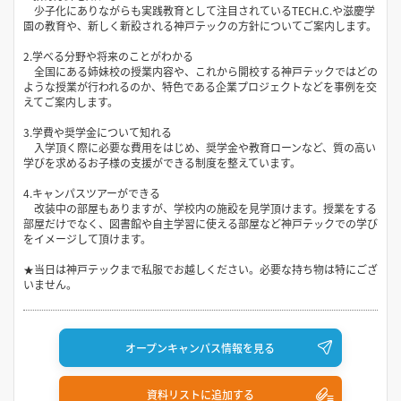
少子化にありながらも実践教育として注目されているTECH.C.や滋慶学
園の教育や、新しく新設される神戸テックの方針についてご案内します。
2.学べる分野や将来のことがわかる
全国にある姉妹校の授業内容や、これから開校する神戸テックではどの
ような授業が行われるのか、特色である企業プロジェクトなどを事例を交
えてご案内します。
3.学費や奨学金について知れる
入学頂く際に必要な費用をはじめ、奨学金や教育ローンなど、質の高い
学びを求めるお子様の支援ができる制度を整えています。
4.キャンパスツアーができる
改装中の部屋もありますが、学校内の施設を見学頂けます。授業をする
部屋だけでなく、図書館や自主学習に使える部屋など神戸テックでの学び
をイメージして頂けます。
★当日は神戸テックまで私服でお越しください。必要な持ち物は特にござ
いません。
オープンキャンパス情報を見る
資料リストに追加する