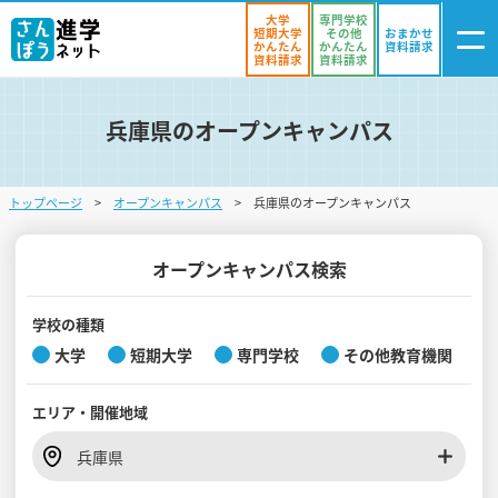
大学
専門学校
短期大学
その他
おまかせ
かんたん
かんたん
資料請求
資料請求
資料請求
兵庫県のオープンキャンパス
ログイン
気になる
資料リスト
・登録
トップページ
オープンキャンパス
兵庫県のオープンキャンパス
学校を探す
オープンキャンパスを探す
オープンキャンパス検索
進学イベント
学校の種類
大学
短期大学
専門学校
その他教育機関
入試・受験入門
エリア・
開催地域
お役立ち情報
兵庫県