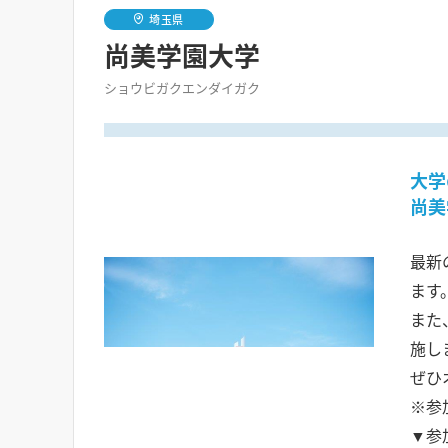
埼玉県
尚美学園大学
ショウビガクエンダイガク
大学
尚美
最新
ます
また
施し
ぜひ
※参
▼参