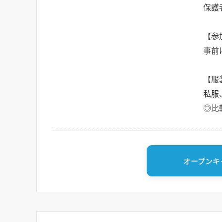
保護
【参
事前
【服
私服
◎比
オープンキ