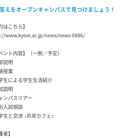
答えをオープンキャンパスで見つけましょう！
約はこちら】
s://www.kyoei.ac.jp/news/news-6886/
ベント内容】（一例／予定）
部説明
験授業
学生による学生生活紹介
試説明
ャンパスツアー
別入試相談
学生と交流 ♪共栄カフェ♪
護者】