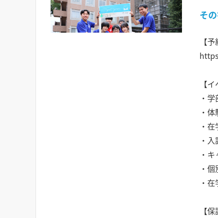
その
【予
http
【イ
・学
・体
・在
・入
・キ
・個
・在
【保