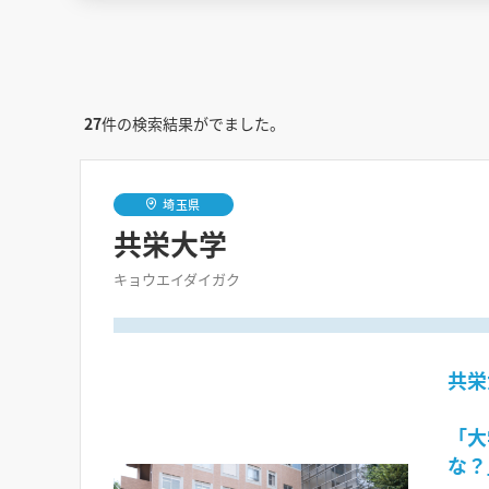
27
件の検索結果がでました。
埼玉県
共栄大学
キョウエイダイガク
共栄
「大
な？