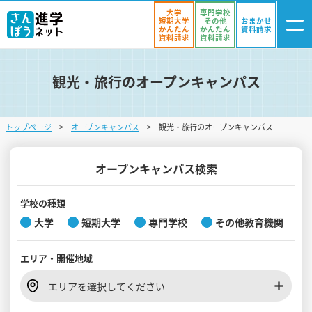
大学
専門学校
短期大学
その他
おまかせ
かんたん
かんたん
資料請求
資料請求
資料請求
観光・旅行のオープンキャンパス
ログイン
気になる
資料リスト
・登録
トップページ
オープンキャンパス
観光・旅行のオープンキャンパス
学校を探す
オープンキャンパスを探す
オープンキャンパス検索
進学イベント
学校の種類
大学
短期大学
専門学校
その他教育機関
入試・受験入門
エリア・
開催地域
お役立ち情報
エリアを選択してください