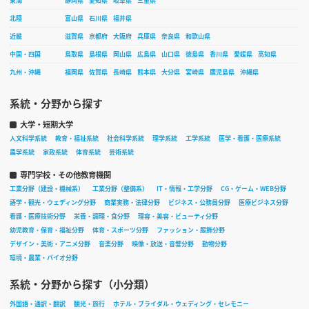
東海
静岡県
愛知県
岐阜県
三重県
北陸
富山県
石川県
福井県
近畿
滋賀県
京都府
大阪府
兵庫県
奈良県
和歌山県
中国・四国
鳥取県
島根県
岡山県
広島県
山口県
徳島県
香川県
愛媛県
高知県
九州・沖縄
福岡県
佐賀県
長崎県
熊本県
大分県
宮崎県
鹿児島県
沖縄県
系統・分野から探す
大学・短期大学
人文科学系統
教育・福祉系統
社会科学系統
理学系統
工学系統
医学・看護・医療系統
農学系統
家政系統
体育系統
芸術系統
専門学校・その他教育機関
工業分野（建設・機械系）
工業分野（整備系）
IT・情報・工学分野
CG・ゲーム・WEB分野
語学・観光・ウェディング分野
商業実務・法律分野
ビジネス・公務員分野
医療ビジネス分野
看護・医療技術分野
栄養・調理・食分野
理容・美容・ビューティ分野
幼児教育・保育・福祉分野
体育・スポーツ分野
ファッション・服飾分野
デザイン・美術・アニメ分野
音楽分野
映像・放送・音響分野
動物分野
環境・農業・バイオ分野
系統・分野から探す（小分類）
外国語・通訳・翻訳
観光・旅行
ホテル・ブライダル・ウェディング・セレモニー