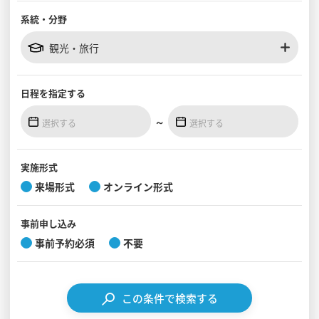
系統・分野
見学会WEB手引書
観光・旅行
校内オンラインガイダンス
アンケートフォーム（学校用）
日程を
指定する
～
実施形式
来場形式
オンライン形式
事前
申し込み
事前予約必須
不要
この条件で検索する