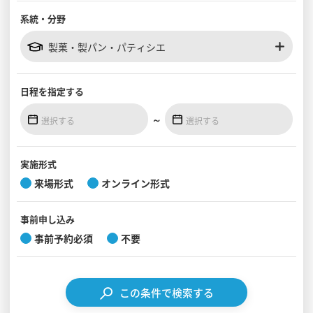
系統・分野
見学会WEB手引書
製菓・製パン・パティシエ
校内オンラインガイダンス
アンケートフォーム（学校用）
日程を
指定する
～
実施形式
来場形式
オンライン形式
事前
申し込み
事前予約必須
不要
この条件で検索する