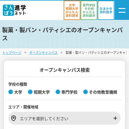
大学
専門学校
短期大学
その他
おまかせ
かんたん
かんたん
資料請求
資料請求
資料請求
製菓・製パン・パティシエのオープンキャンパ
ログイン
ス
気になる
資料リスト
・登録
トップページ
オープンキャンパス
製菓・製パン・パティシエのオープンキャン
学校を探す
オープンキャンパスを探す
オープンキャンパス検索
進学イベント
学校の種類
大学
短期大学
専門学校
その他教育機関
入試・受験入門
エリア・
開催地域
お役立ち情報
エリアを選択してください