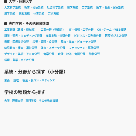
大学・短期大学
人文科学系統
教育・福祉系統
社会科学系統
理学系統
工学系統
医学・看護・医療系統
農学系統
家政系統
体育系統
芸術系統
専門学校・その他教育機関
工業分野（建設・機械系）
工業分野（整備系）
IT・情報・工学分野
CG・ゲーム・WEB分野
語学・観光・ウェディング分野
商業実務・法律分野
ビジネス・公務員分野
医療ビジネス分野
看護・医療技術分野
栄養・調理・食分野
理容・美容・ビューティ分野
幼児教育・保育・福祉分野
体育・スポーツ分野
ファッション・服飾分野
デザイン・美術・アニメ分野
音楽分野
映像・放送・音響分野
動物分野
環境・農業・バイオ分野
系統・分野から探す（小分類）
栄養
調理
製菓・製パン・パティシエ
学校の種類から探す
大学
短期大学
専門学校
その他教育機関