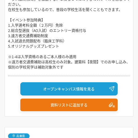
ださい。
在校生も参加しているので、普段の学校生活を聞くこともできます。
【イベント参加特典】
1.入学選考料全額（２万円）免除
2.総合型選抜（AO入試）のエントリー資格付与
3.遠方者交通費補助制度
4.入試過去問題配布（臨床工学科）
5.オリジナルグッズプレゼント
※1-4は入学資格のあるご本人様のみ適用
※遠方者交通費補助は高校生のみ対象。建築科【夜間】でのお申し込み、
個別の学校見学は補助対象外です
オープンキャンパス情報を見る
資料リストに追加する
兵庫県