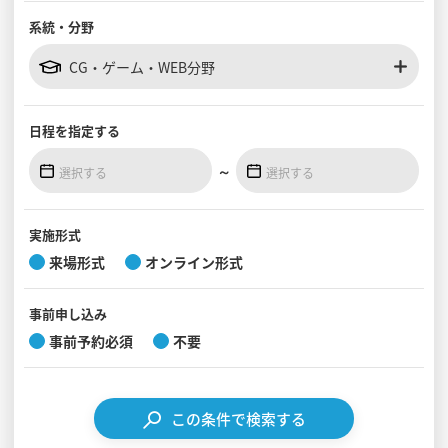
系統・分野
見学会WEB手引書
CG・ゲーム・WEB分野
校内オンラインガイダンス
アンケートフォーム（学校用）
日程を
指定する
～
実施形式
来場形式
オンライン形式
事前
申し込み
事前予約必須
不要
この条件で検索する