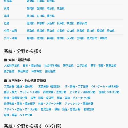
甲信越
新潟県
山梨県
長野県
東海
静岡県
愛知県
岐阜県
三重県
北陸
富山県
石川県
福井県
近畿
滋賀県
京都府
大阪府
兵庫県
奈良県
和歌山県
中国・四国
鳥取県
島根県
岡山県
広島県
山口県
徳島県
香川県
愛媛県
高知県
九州・沖縄
福岡県
佐賀県
長崎県
熊本県
大分県
宮崎県
鹿児島県
沖縄県
系統・分野から探す
大学・短期大学
人文科学系統
教育・福祉系統
社会科学系統
理学系統
工学系統
医学・看護・医療系統
農学系統
家政系統
体育系統
芸術系統
専門学校・その他教育機関
工業分野（建設・機械系）
工業分野（整備系）
IT・情報・工学分野
CG・ゲーム・WEB分野
語学・観光・ウェディング分野
商業実務・法律分野
ビジネス・公務員分野
医療ビジネス分野
看護・医療技術分野
栄養・調理・食分野
理容・美容・ビューティ分野
幼児教育・保育・福祉分野
体育・スポーツ分野
ファッション・服飾分野
デザイン・美術・アニメ分野
音楽分野
映像・放送・音響分野
動物分野
環境・農業・バイオ分野
系統・分野から探す（小分類）