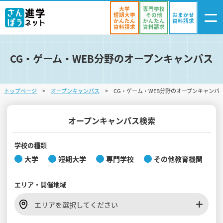
大学
専門学校
短期大学
その他
おまかせ
かんたん
かんたん
資料請求
資料請求
資料請求
CG・ゲーム・WEB分野のオープンキャンパス
ログイン
気になる
資料リスト
・登録
トップページ
オープンキャンパス
CG・ゲーム・WEB分野のオープンキャンパ
学校を探す
オープンキャンパスを探す
オープンキャンパス検索
進学イベント
学校の種類
大学
短期大学
専門学校
その他教育機関
入試・受験入門
エリア・
開催地域
お役立ち情報
エリアを選択してください