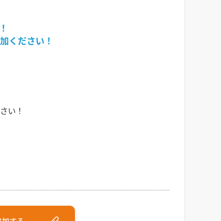
！
加ください！
さい！
追加する