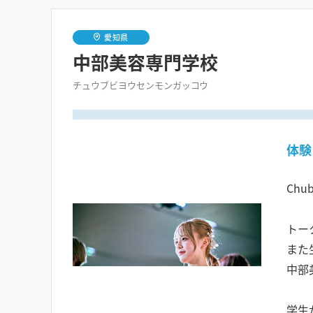
愛知県
中部美容専門学校
チュウブビヨウセンモンガッコウ
体験
Ch
トー
また
中部
学生