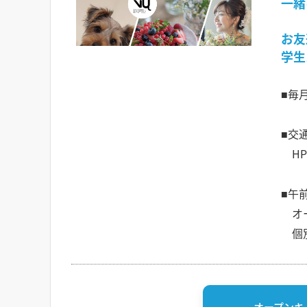
一緒
お友
学生
■毎
■交
HP
■午
オー
個別
オープンキ