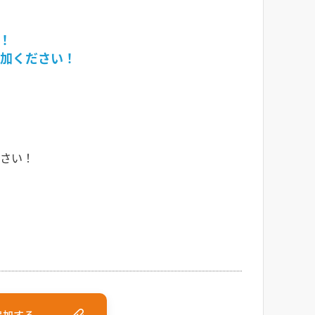
！
加ください！
さい！
追加する