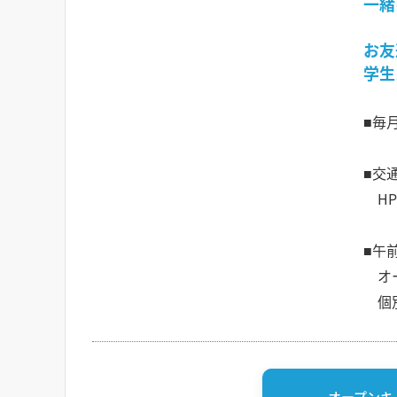
一緒
お友
学生
■毎
■交
HP
■午
オー
個別
オープンキ