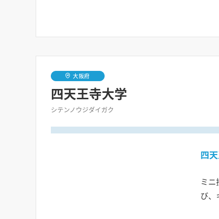
大阪府
四天王寺大学
シテンノウジダイガク
四天
ミニ
び、