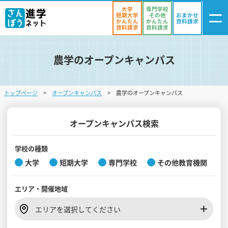
大学
専門学校
短期大学
その他
おまかせ
かんたん
かんたん
資料請求
資料請求
資料請求
農学のオープンキャンパス
ログイン
気になる
資料リスト
・登録
トップページ
オープンキャンパス
農学のオープンキャンパス
学校を探す
オープンキャンパスを探す
オープンキャンパス検索
進学イベント
学校の種類
大学
短期大学
専門学校
その他教育機関
入試・受験入門
エリア・
開催地域
お役立ち情報
エリアを選択してください