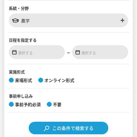
系統・分野
見学会WEB手引書
農学
校内オンラインガイダンス
アンケートフォーム（学校用）
日程を
指定する
～
実施形式
来場形式
オンライン形式
事前
申し込み
事前予約必須
不要
この条件で検索する