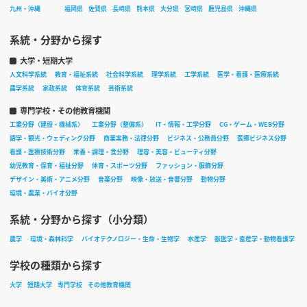
九州・沖縄
福岡県
佐賀県
長崎県
熊本県
大分県
宮崎県
鹿児島県
沖縄県
系統・分野から探す
大学・短期大学
人文科学系統
教育・福祉系統
社会科学系統
理学系統
工学系統
医学・看護・医療系統
農学系統
家政系統
体育系統
芸術系統
専門学校・その他教育機関
工業分野（建設・機械系）
工業分野（整備系）
IT・情報・工学分野
CG・ゲーム・WEB分野
語学・観光・ウェディング分野
商業実務・法律分野
ビジネス・公務員分野
医療ビジネス分野
看護・医療技術分野
栄養・調理・食分野
理容・美容・ビューティ分野
幼児教育・保育・福祉分野
体育・スポーツ分野
ファッション・服飾分野
デザイン・美術・アニメ分野
音楽分野
映像・放送・音響分野
動物分野
環境・農業・バイオ分野
系統・分野から探す（小分類）
農学
環境・森林科学
バイオテクノロジー・生命・生物学
水産学
獣医学・畜産学・動物看護学
学校の種類から探す
大学
短期大学
専門学校
その他教育機関