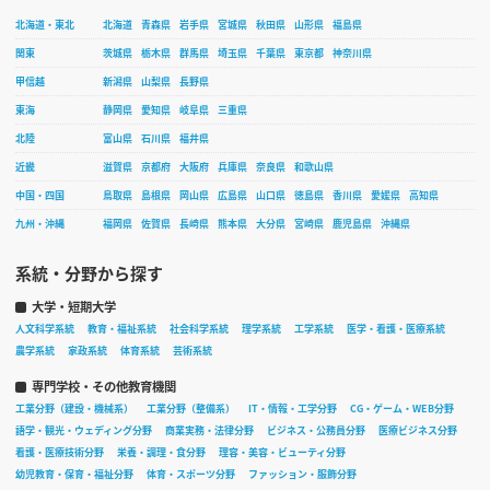
北海道・東北
北海道
青森県
岩手県
宮城県
秋田県
山形県
福島県
関東
茨城県
栃木県
群馬県
埼玉県
千葉県
東京都
神奈川県
甲信越
新潟県
山梨県
長野県
東海
静岡県
愛知県
岐阜県
三重県
北陸
富山県
石川県
福井県
近畿
滋賀県
京都府
大阪府
兵庫県
奈良県
和歌山県
中国・四国
鳥取県
島根県
岡山県
広島県
山口県
徳島県
香川県
愛媛県
高知県
九州・沖縄
福岡県
佐賀県
長崎県
熊本県
大分県
宮崎県
鹿児島県
沖縄県
系統・分野から探す
大学・短期大学
人文科学系統
教育・福祉系統
社会科学系統
理学系統
工学系統
医学・看護・医療系統
農学系統
家政系統
体育系統
芸術系統
専門学校・その他教育機関
工業分野（建設・機械系）
工業分野（整備系）
IT・情報・工学分野
CG・ゲーム・WEB分野
語学・観光・ウェディング分野
商業実務・法律分野
ビジネス・公務員分野
医療ビジネス分野
看護・医療技術分野
栄養・調理・食分野
理容・美容・ビューティ分野
幼児教育・保育・福祉分野
体育・スポーツ分野
ファッション・服飾分野