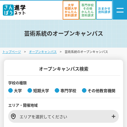
大学
専門学校
短期大学
その他
おまかせ
かんたん
かんたん
資料請求
資料請求
資料請求
芸術系統のオープンキャンパス
ログイン
気になる
資料リスト
・登録
トップページ
オープンキャンパス
芸術系統のオープンキャンパス
学校を探す
オープンキャンパスを探す
オープンキャンパス検索
進学イベント
学校の種類
大学
短期大学
専門学校
その他教育機関
入試・受験入門
エリア・
開催地域
お役立ち情報
エリアを選択してください