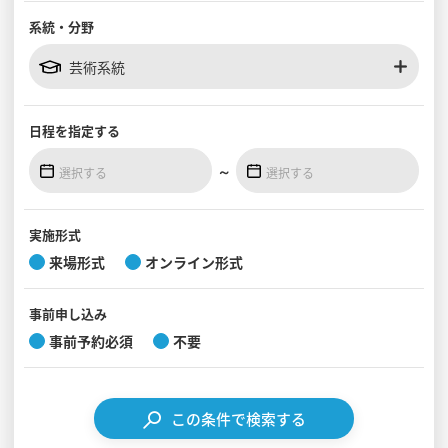
系統・分野
見学会WEB手引書
芸術系統
校内オンラインガイダンス
アンケートフォーム（学校用）
日程を
指定する
～
実施形式
来場形式
オンライン形式
事前
申し込み
事前予約必須
不要
この条件で検索する