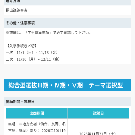
選考方法
提出課題審査
その他・注意事項
※詳細は、「学生募集要項」で必ず確認して下さい。
【入学手続き〆切】
一次 11/1（日）～11/13（金）
二次 11/30（月）～12/11（金）
総合型選抜Ⅲ期・Ⅳ期・Ⅴ期 テーマ選択型
出願期間・試験日
出願期間
試験日
Ⅲ期 ※地方会場（仙台、長野、名
古屋、福岡）あり： 2026年10月19
2026年11月21日（土）