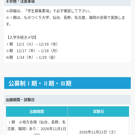
その他・注意事項
※詳細は、「学生募集要項」で必ず確認して下さい。
※Ⅰ期は、ものつくり大学、仙台、長野、名古屋、福岡の会場で実施しま
す。
【入学手続き〆切】
Ⅰ期 12/1（火）～12/16（水）
Ⅱ期 12/17（木）～1/18（月）
Ⅲ期 1/14（木）～1/29（金）
公募制Ⅰ期・Ⅱ期・Ⅲ期
出願期間・試験日
出願期間
試験日
Ⅰ期 ※地方会場（仙台、長野、名
古屋、福岡）あり： 2026年11月1日
2026年11月21日（土）