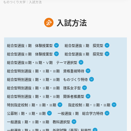
ものつくり大学：入試方法
見学会WEB手引書
入試方法
校内オンラインガイダンス
アンケートフォーム（学校用）
総合型選抜Ⅰ期 体験授業型
総合型選抜Ⅰ期 探究型
総合型選抜Ⅱ期 体験授業型
総合型選抜Ⅱ期 探究型
総合型選抜Ⅲ期・Ⅳ期・Ⅴ期 テーマ選択型
総合型特別選抜Ⅰ期・Ⅱ期・Ⅲ期 資格重視特待
総合型特別選抜Ⅰ期・Ⅱ期・Ⅲ期 ものづくり特待
総合型特別選抜Ⅰ期・Ⅱ期・Ⅲ期 理系女子型
総合型特別選抜Ⅰ期・Ⅱ期・Ⅲ期 関係者推薦型
特別指定校制Ⅰ期・Ⅱ期・Ⅲ期
指定校制Ⅰ期・Ⅱ期・Ⅲ期
公募制Ⅰ期・Ⅱ期・Ⅲ期
一般選抜Ⅰ期 総合学力特待
一般選抜Ⅰ期・Ⅱ期・Ⅲ期 教科選択型
一般選抜Ⅰ期・Ⅱ期・Ⅲ期 外部試験（英語）利用型