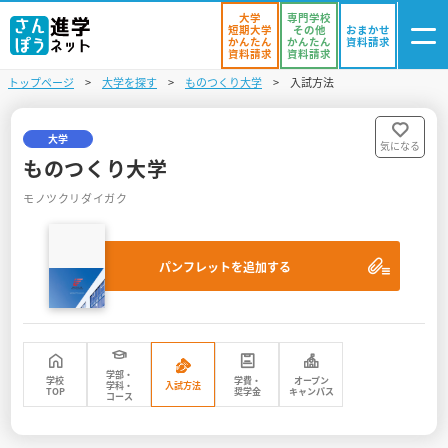
大学
専門学校
短期大学
その他
おまかせ
かんたん
かんたん
資料請求
資料請求
資料請求
トップページ
大学を探す
ものつくり大学
入試方法
ログイン
気になる
資料リスト
・登録
大学
気になる
ものつくり大学
学校を探す
モノツクリダイガク
オープンキャンパスを探す
パンフレットを追加する
進学イベント
入試・受験入門
お役立ち情報
学部・
学校
学費・
オープン
学科・
入試方法
TOP
奨学金
キャンパス
コース