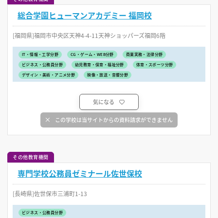
総合学園ヒューマンアカデミー 福岡校
[福岡県]福岡市中央区天神4-4-11天神ショッパーズ福岡6階
IT・情報・工学分野
CG・ゲーム・WEB分野
商業実務・法律分野
ビジネス・公務員分野
幼児教育・保育・福祉分野
体育・スポーツ分野
デザイン・美術・アニメ分野
映像・放送・音響分野
気になる
この学校は当サイトからの資料請求ができません
その他教育機関
専門学校公務員ゼミナール佐世保校
[長崎県]佐世保市三浦町1-13
ビジネス・公務員分野