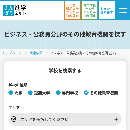
大学
専門学校
短期大学
その他
おまかせ
かんたん
かんたん
資料請求
資料請求
資料請求
ビジネス・公務員分野のその他教育機関を探す
ログイン
気になる
資料リスト
・登録
トップページ
検索結果
ビジネス・公務員分野のその他教育機関を探す
学校を探す
オープンキャンパスを探す
学校を検索する
進学イベント
学校の種類
大学
短期大学
専門学校
その他教育機関
入試・受験入門
エリア
お役立ち情報
エリアを選択してください