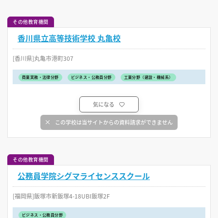
その他教育機関
香川県立高等技術学校 丸亀校
[香川県]丸亀市港町307
商業実務・法律分野
ビジネス・公務員分野
工業分野（建設・機械系）
気になる
この学校は当サイトからの資料請求ができません
その他教育機関
公務員学院シグマライセンススクール
[福岡県]飯塚市新飯塚4-18UBI飯塚2F
ビジネス・公務員分野