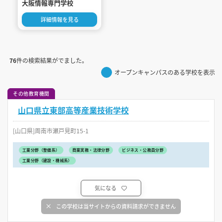
大阪情報専門学校
詳細情報を見る
76
件の検索結果がでました。
オープンキャンパスのある学校を表示
その他教育機関
山口県立東部高等産業技術学校
[山口県]周南市瀬戸見町15-1
工業分野（整備系）
商業実務・法律分野
ビジネス・公務員分野
工業分野（建設・機械系）
気になる
この学校は当サイトからの資料請求ができません