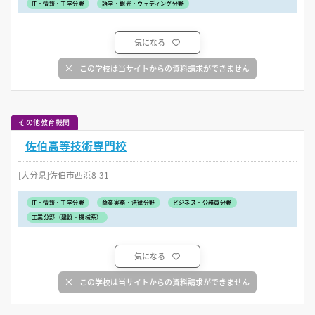
IT・情報・工学分野
語学・観光・ウェディング分野
気になる
この学校は当サイトからの資料請求ができません
その他教育機関
佐伯高等技術専門校
[大分県]佐伯市西浜8-31
IT・情報・工学分野
商業実務・法律分野
ビジネス・公務員分野
工業分野（建設・機械系）
気になる
この学校は当サイトからの資料請求ができません