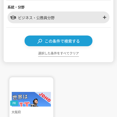
系統・分野
見学会WEB手引書
ビジネス・公務員分野
校内オンラインガイダンス
アンケートフォーム（学校用）
この条件で検索する
選択した条件をすべてクリア
PR
大阪府