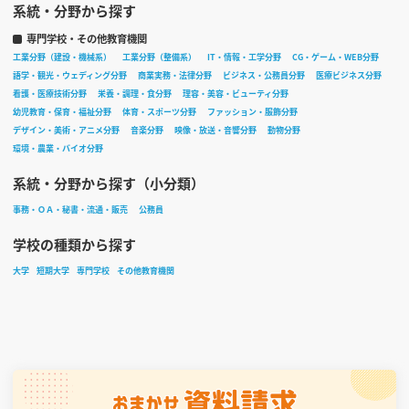
系統・分野から探す
専門学校・その他教育機関
工業分野（建設・機械系）
工業分野（整備系）
IT・情報・工学分野
CG・ゲーム・WEB分野
語学・観光・ウェディング分野
商業実務・法律分野
ビジネス・公務員分野
医療ビジネス分野
看護・医療技術分野
栄養・調理・食分野
理容・美容・ビューティ分野
幼児教育・保育・福祉分野
体育・スポーツ分野
ファッション・服飾分野
デザイン・美術・アニメ分野
音楽分野
映像・放送・音響分野
動物分野
環境・農業・バイオ分野
系統・分野から探す（小分類）
事務・ＯＡ・秘書・流通・販売
公務員
学校の種類から探す
大学
短期大学
専門学校
その他教育機関