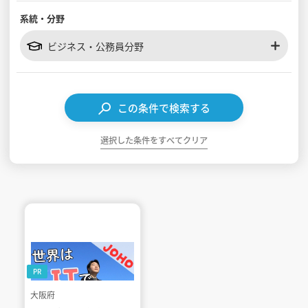
系統・分野
見学会WEB手引書
ビジネス・公務員分野
校内オンラインガイダンス
アンケートフォーム（学校用）
この条件で検索する
選択した条件をすべてクリア
PR
大阪府