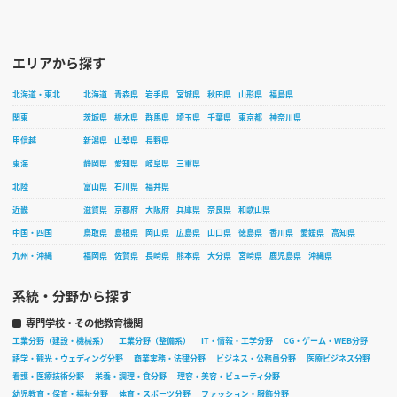
エリアから探す
北海道・東北
北海道
青森県
岩手県
宮城県
秋田県
山形県
福島県
関東
茨城県
栃木県
群馬県
埼玉県
千葉県
東京都
神奈川県
甲信越
新潟県
山梨県
長野県
東海
静岡県
愛知県
岐阜県
三重県
北陸
富山県
石川県
福井県
近畿
滋賀県
京都府
大阪府
兵庫県
奈良県
和歌山県
中国・四国
鳥取県
島根県
岡山県
広島県
山口県
徳島県
香川県
愛媛県
高知県
九州・沖縄
福岡県
佐賀県
長崎県
熊本県
大分県
宮崎県
鹿児島県
沖縄県
系統・分野から探す
専門学校・その他教育機関
工業分野（建設・機械系）
工業分野（整備系）
IT・情報・工学分野
CG・ゲーム・WEB分野
語学・観光・ウェディング分野
商業実務・法律分野
ビジネス・公務員分野
医療ビジネス分野
看護・医療技術分野
栄養・調理・食分野
理容・美容・ビューティ分野
幼児教育・保育・福祉分野
体育・スポーツ分野
ファッション・服飾分野