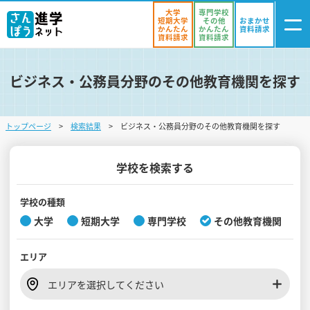
大学
専門学校
短期大学
その他
おまかせ
かんたん
かんたん
資料請求
資料請求
資料請求
ビジネス・公務員分野のその他教育機関を探す
ログイン
気になる
資料リスト
・登録
トップページ
検索結果
ビジネス・公務員分野のその他教育機関を探す
学校を探す
オープンキャンパスを探す
学校を検索する
進学イベント
学校の種類
大学
短期大学
専門学校
その他教育機関
入試・受験入門
エリア
お役立ち情報
エリアを選択してください