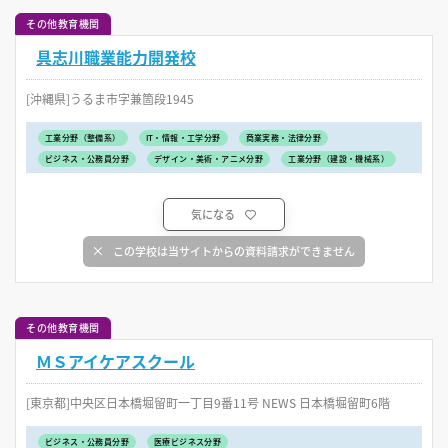
その他教育機関
具志川職業能力開発校
[沖縄県]うるま市字兼箇段1945
工業分野（整備系）
IT・情報・工学分野
商業実務・法律分野
ビジネス・公務員分野
デザイン・美術・アニメ分野
工業分野（建設・機械系）
気になる
この学校は当サイトからの資料請求ができません
その他教育機関
ＭＳアイケアスクール
[東京都]中央区日本橋堀留町一丁目9番11号 NEWS 日本橋堀留町6階
ビジネス・公務員分野
医療ビジネス分野