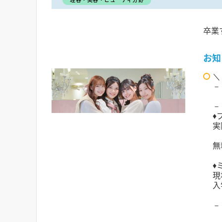
卒業
お知
＼
－
一
－
♦
実
無
♦
現
入
－
在