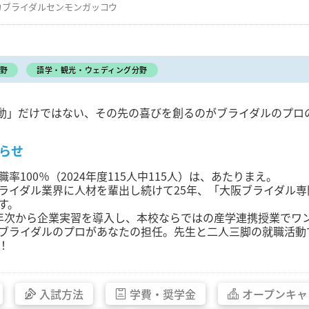
カブライダルセンモンガッコウ
野
語学・観光・ウェディング分野
動」だけではない、その先の喜びを創るのがブライダルのプロ
らせ
職率100％（2024年度115人中115人）は、あたりまえ。
ライダル業界に人材を輩出し続けて25年、「大阪ブライダル
す。
年次から企業実習を導入し、本校ならではの産学連携授業でワ
ブライダルのプロがあなたの担任。先生と二人三脚の就職活動
！
入試方法
学費・
奨学金
オープン
キャ