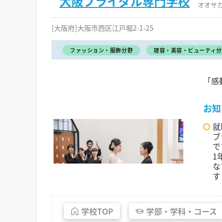
大阪ブライダル専門学校
オオサ
[大阪府]大阪市西区江戸堀2-1-25
ファッション・服飾分野
理容・美容・ビューティ分
「感
お知
就
ブ
で
1
な
す
学校
TOP
学部・
学科・
コース