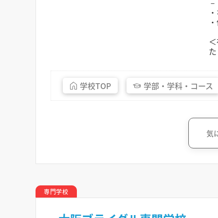
－
・
・
＜
た
学校
TOP
学部・
学科・
コース
気
専門学校