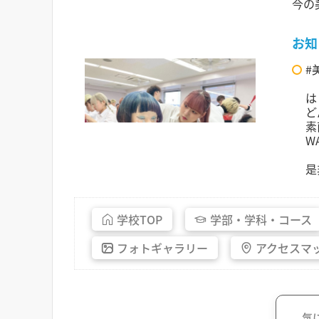
今の
お知
#
は
ど
素
W
是
学校
TOP
学部・
学科・
コース
フォト
ギャラリー
アクセス
マ
気