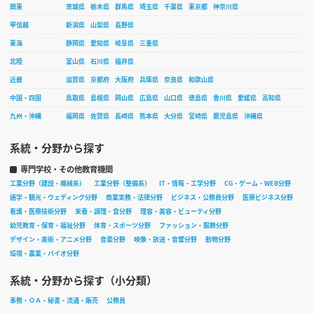
関東
茨城県
栃木県
群馬県
埼玉県
千葉県
東京都
神奈川県
甲信越
新潟県
山梨県
長野県
東海
静岡県
愛知県
岐阜県
三重県
北陸
富山県
石川県
福井県
近畿
滋賀県
京都府
大阪府
兵庫県
奈良県
和歌山県
中国・四国
鳥取県
島根県
岡山県
広島県
山口県
徳島県
香川県
愛媛県
高知県
九州・沖縄
福岡県
佐賀県
長崎県
熊本県
大分県
宮崎県
鹿児島県
沖縄県
系統・分野から探す
専門学校・その他教育機関
工業分野（建設・機械系）
工業分野（整備系）
IT・情報・工学分野
CG・ゲーム・WEB分野
語学・観光・ウェディング分野
商業実務・法律分野
ビジネス・公務員分野
医療ビジネス分野
看護・医療技術分野
栄養・調理・食分野
理容・美容・ビューティ分野
幼児教育・保育・福祉分野
体育・スポーツ分野
ファッション・服飾分野
デザイン・美術・アニメ分野
音楽分野
映像・放送・音響分野
動物分野
環境・農業・バイオ分野
系統・分野から探す（小分類）
事務・ＯＡ・秘書・流通・販売
公務員