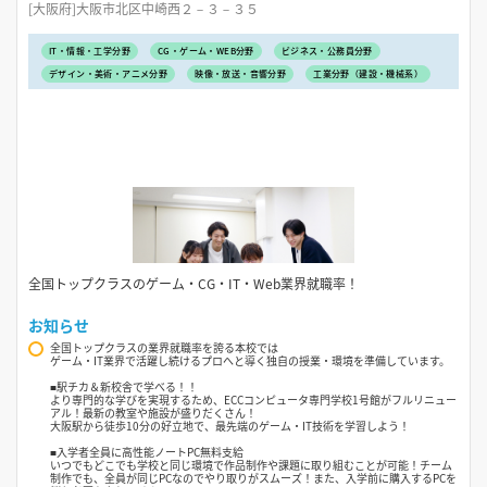
[大阪府]大阪市北区中崎西２－３－３５
IT・情報・工学分野
CG・ゲーム・WEB分野
ビジネス・公務員分野
デザイン・美術・アニメ分野
映像・放送・音響分野
工業分野（建設・機械系）
全国トップクラスのゲーム・CG・IT・Web業界就職率！
お知らせ
全国トップクラスの業界就職率を誇る本校では
ゲーム・IT業界で活躍し続けるプロへと導く独自の授業・環境を準備しています。
■駅チカ＆新校舎で学べる！！
より専門的な学びを実現するため、ECCコンピュータ専門学校1号館がフルリニュー
アル！最新の教室や施設が盛りだくさん！
大阪駅から徒歩10分の好立地で、最先端のゲーム・IT技術を学習しよう！
■入学者全員に高性能ノートPC無料支給
いつでもどこでも学校と同じ環境で作品制作や課題に取り組むことが可能！チーム
制作でも、全員が同じPCなのでやり取りがスムーズ！また、入学前に購入するPCを