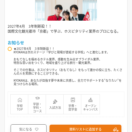
2027年4月 3年制新設！！
国際文化観光都市「京都」で学ぶ、ホスピタリティ業界のプロになる。
お知らせ
★2027年4月 ３年制新設！！
KYOKANは次のステージ「学びと現場が直結する学校」へと進化します。
おもてなしを極めるホテル業界、感動を生み出すブライダル業界、
特別な思い出をつくり、地域を盛り上げる旅行・観光業界。
そこでの仕事は、ホスピタリティ（おもてなし）をもって誰かの役に立ち、たくさ
んの人を笑顔にすることができる。
KYOKANは、あなたが目指す夢や未来に共感し、全力でサポートする”なりたい”を
見つけられる場所。
学部・
学校
学費・
オープン
学科・
入試方法
TOP
奨学金
キャンパス
コース
気になる
資料リストに追加する