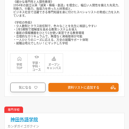
《確かな専門性と人間性教育》
1954年の創立以来「誠実・積極・創造」を理念に、幅広い人間性を備えた先見力、
判断力、行動力、指導力を持った人材育成と、
ビジネス社会で活躍できる専門知識を身に付けたスペシャリストの育成に力を入れ
ています。
《学校の特長》
・少人数制とクラス担任制で、色々なことを先生に相談しやすい
・1年5期制で理解度を高める教育システムを導入
・最新の情報機器をひとり1台使い実習できる教育環境
・合理的なカリキュラムで、無理なく資格取得が可能
・一人ひとりのニーズに応える、万全の就職サポート体制
・就職は地元でしたい！にマッチした学校
学部・
学校
オープン
学科・
TOP
キャンパス
コース
気になる
資料リストに追加する
専門学校
神田外語学院
カンダガイゴガクイン