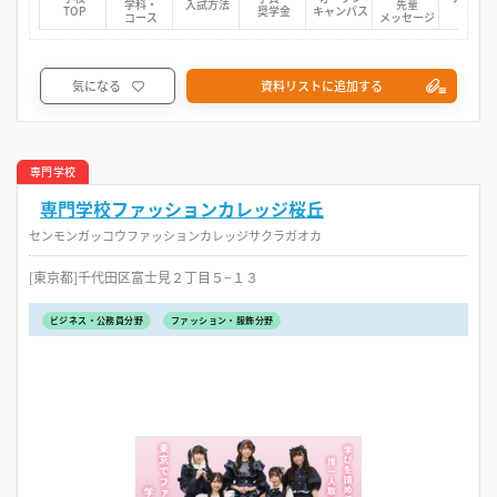
学科・
入試方法
先輩
TOP
奨学金
キャンパス
マップ
コース
メッセージ
気になる
資料リストに追加する
専門学校
専門学校ファッションカレッジ桜丘
センモンガッコウファッションカレッジサクラガオカ
[東京都]千代田区富士見２丁目５−１３
ビジネス・公務員分野
ファッション・服飾分野