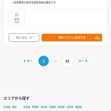
☆高等教育の修学支援新制度対象校です
学校
TOP
気になる
資料リストに追加する
2
…
42
エリアから探す
北海道・東北
北海道
青森県
岩手県
宮城県
秋田県
山形県
福島県