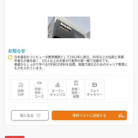
お知らせ
日本最初のコンピュータ教育機関として1963年に創立、60年以上の伝統と実績
卒業生が最先端！ 5万人以上の先輩がIT業界の第一線で活躍中です。
基礎からしっかり学べる5学系20学科を設置。就職力強化のためのキャリア教育に
も力を入れています。
学部・
資格・
学校
オープン
フォト
学科・
技術・
TOP
キャンパス
ギャラリー
コース
就職
気になる
資料リストに追加する