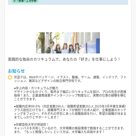
IT・情報・工学分野
実践的な独自のカリキュラムで、あなたの「好き」を仕事にしよう！
お知らせ
京芸デは、Webやパッケージ、イラスト、動画、ゲーム、建築、インテリア、ファ
ッション、雑貨などデザインの総合専門学校です。
●学ぶ内容・カリキュラムが魅力
デザインからものづくり、販売まで幅広いカリキュラムを設け、プロの先生が直接
指導！また、企業連携授業やインターンシップ制度など、実際の仕事の経験を積む
ことができます。
●就職内定率99.6％（内定者数260人／就職希望者数261人 2025年3月卒業生実績）
クラス担任だけでなく、就職専門スタッフが個別での求人紹介、企業面接のセッテ
ィングをフォロー。それぞれの学生にあった就職指導を行い、希望の就職が決まる
までしっかりとサポートします！
●京都芸術大学が併設校！
キャンパスを共有しているので、大学規模の施設環境で勉強することができます。
また、「もっと勉強したい」という方は、大学編入も目指せます！