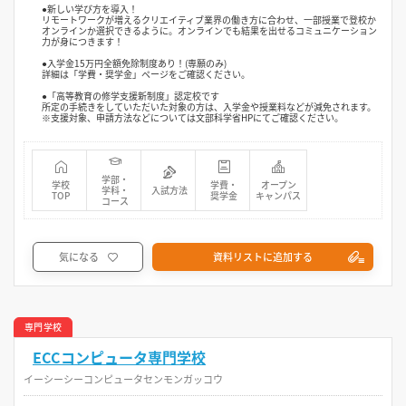
●新しい学び方を導入！
リモートワークが増えるクリエイティブ業界の働き方に合わせ、一部授業で登校か
オンラインか選択できるように。オンラインでも結果を出せるコミュニケーション
力が身につきます！
●入学金15万円全額免除制度あり！(専願のみ)
詳細は「学費・奨学金」ページをご確認ください。
●「高等教育の修学支援新制度」認定校です
所定の手続きをしていただいた対象の方は、入学金や授業料などが減免されます。
※支援対象、申請方法などについては文部科学省HPにてご確認ください。
学部・
学校
学費・
オープン
学科・
入試方法
TOP
奨学金
キャンパス
コース
気になる
資料リストに追加する
専門学校
ECCコンピュータ専門学校
イーシーシーコンピュータセンモンガッコウ