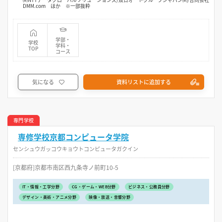
DMM.com ほか ※一部抜粋
学部・
学校
学科・
TOP
コース
気になる
資料リストに追加する
専門学校
専修学校京都コンピュータ学院
センシュウガッコウキョウトコンピュータガクイン
[京都府]京都市南区西九条寺ノ前町10-5
IT・情報・工学分野
CG・ゲーム・WEB分野
ビジネス・公務員分野
デザイン・美術・アニメ分野
映像・放送・音響分野