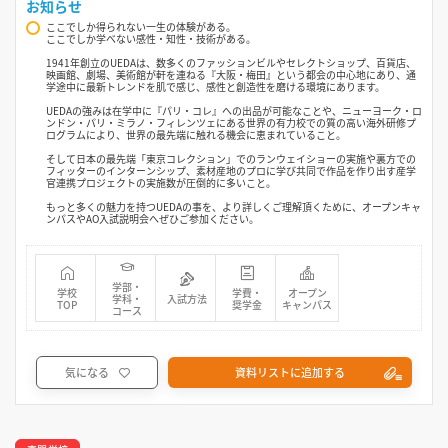
お知らせ
ここでしか得られない一生の体験がある。
ここでしか学べない感性・知性・技術がある。
1941年創立のUEDAは、数多くのファッションビルやセレクトショップ、百貨店、
映画館、劇場、美術館が軒を連ねる『大阪・梅田』という都会の中心地にあり、通
学途中に最新トレンドを肌で感じ、感性と創造性を磨ける環境にあります。
UEDAの強みは在学中に『パリ・コレ』への出品が可能なことや、ニューヨーク・ロ
ンドン・パリ・ミラノ・フィレンツェにある世界の有力校での質の高い海外研修プ
ログラムにより、世界の最先端に触れる機会に恵まれていること。
そして日本の最先端「東京コレクション」でのランウェイショーの実施や裏方での
フィッターのインターンシップ、素材産地のプロに学び共同で作品を作り出す産学
官連携プロジェクトの実施数が圧倒的に多いこと。
もっと多くの魅力を持つUEDAの事を、より詳しくご理解頂くために、オープンキャ
ンパスやAO入試説明会へぜひご参加ください。
学部・
学校
学費・
オープン
学科・
入試方法
TOP
奨学金
キャンパス
コース
気になる
資料リストに追加する