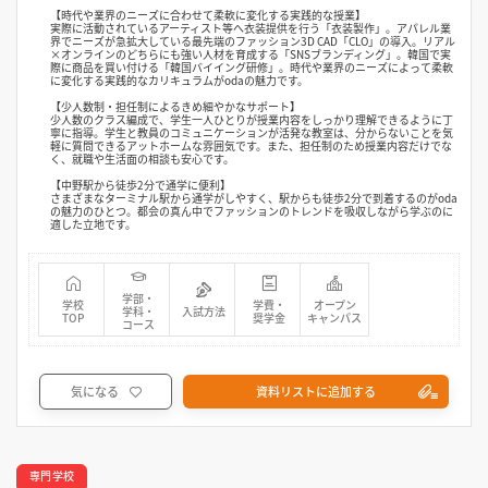
【時代や業界のニーズに合わせて柔軟に変化する実践的な授業】
実際に活動されているアーティスト等へ衣装提供を行う「衣装製作」。アパレル業
界でニーズが急拡大している最先端のファッション3D CAD「CLO」の導入。リアル
×オンラインのどちらにも強い人材を育成する「SNSブランディング」。韓国で実
際に商品を買い付ける「韓国バイイング研修」。時代や業界のニーズによって柔軟
に変化する実践的なカリキュラムがodaの魅力です。
【少人数制・担任制によるきめ細やかなサポート】
少人数のクラス編成で、学生一人ひとりが授業内容をしっかり理解できるように丁
寧に指導。学生と教員のコミュニケーションが活発な教室は、分からないことを気
軽に質問できるアットホームな雰囲気です。また、担任制のため授業内容だけでな
く、就職や生活面の相談も安心です。
【中野駅から徒歩2分で通学に便利】
さまざまなターミナル駅から通学がしやすく、駅からも徒歩2分で到着するのがoda
の魅力のひとつ。都会の真ん中でファッションのトレンドを吸収しながら学ぶのに
適した立地です。
学部・
学校
学費・
オープン
学科・
入試方法
TOP
奨学金
キャンパス
コース
気になる
資料リストに追加する
専門学校