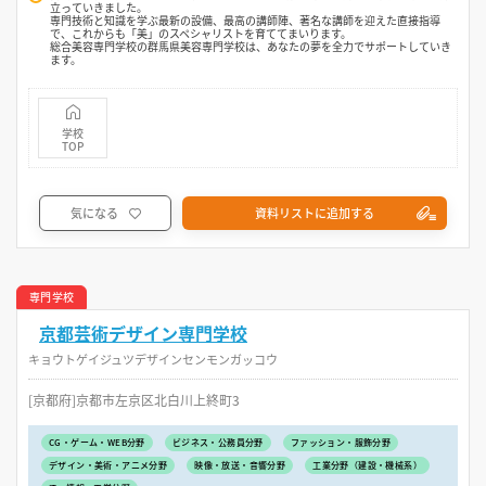
立っていきました。
専門技術と知識を学ぶ最新の設備、最高の講師陣、著名な講師を迎えた直接指導
で、これからも「美」のスペシャリストを育ててまいります。
総合美容専門学校の群馬県美容専門学校は、あなたの夢を全力でサポートしていき
ます。
学校
TOP
気になる
資料リストに追加する
専門学校
京都芸術デザイン専門学校
キョウトゲイジュツデザインセンモンガッコウ
[京都府]京都市左京区北白川上終町3
CG・ゲーム・WEB分野
ビジネス・公務員分野
ファッション・服飾分野
デザイン・美術・アニメ分野
映像・放送・音響分野
工業分野（建設・機械系）