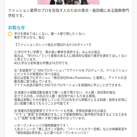
ファッション業界のプロを目指す人のための東京・飯田橋にある服飾専門
学校です。
お知らせ
学びを諦めてほしくない、誰一人取り残したくない。
東京で学ぶなら。桜丘
【ファッションカレッジ桜丘が選ばれる4つのポイント】
① 学びやすい学費で、質の高い教育を提供する。みんなの桜丘
桜丘は、"学びたい"という意欲のある人に経済的な理由で進学を諦めてほしくない
と考えています。
AO入学なら初年度の学費は76万円です。
② “衣装製作”と“SNSプロモーション”でアイドルをプロデュース。クリエイション
とビジネスが実践的に学べる桜丘
桜丘は芸能プロダクション「株式会社Rinks Promotion」と連携し、アイドルの活
動支援に取り組んでいます。
アイドル衣装の製作とSNSでのプロモーションを実践的に学ぶことができます。
③ 授業から就職活動支援まで誰一人取り残さない。少人数・担任制の桜丘
全クラス20名～30名の少人数・担任制でぬくもりある環境。
授業は実際にその仕事をしているプロの先生から即戦力となる知識・技術を非常に
近い距離で教えてもらうことが可能です
④ 授業内完結型教育でプライベートも充実。学修効率最大化の桜丘
"デモ"と"実習"を同時進行することで授業時間内に製作物が完成するような工夫を
して"宿題"を極力無くす取り組みを行なっています。
☆オープンキャンパス随時開催中です！
人気メニューの「推し活グッズ製作」「パーソナルカラー診断」などの体験実習や
「個別相談&見学会」など選べるオープンキャンパス！