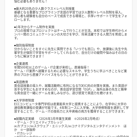
悩む必要もありません！
■最大約20名の少人数クラス×レベル別授業
基礎となる重要なプログラミング言語の学習では少人数制×レベル別制を導入。
初心者も経験者も自分のペースで成長できる環境と、手厚いサポートで学生をフォ
ローします。
■1年次からチーム制作を実施
プロの現場ではプロジェクトはチームで行うことが主流。本校では学生時代からメ
ンバー間のコミュニケーションの大切さを学び、将来活躍できる人間力を育成しま
す。
■個別指導制度
分からないことをすぐに先生に質問できる「いつでも窓口」や、放課後に先生や先
輩学生が個別で学習をサポートしてくれるので、自分だけの疑問や悩みはその日の
うちに解決できます！
■企業連携
年間500社以上のゲーム・IT企業が来校し、直接指導！
ゲーム・IT業界へ就職するために必要なスキルや、学生うちに学ぶべきことなど業
界のプロから直接アドバイスをもらうことができます。
■英語教育
英会話授業の導入や、就職活動時に有利になるTOEIC(R)の対策を実施。また英語が
苦手な学生にもおすすめなのが、英会話学習空間「EGP」。海外出身の先生と簡単
な英会話で一緒にゲームを楽しみながら、遊び感覚で英語力を磨けます。
■大学併修制度
ECCコンピュータ専門学校は産業能率大学と提携することにより、在学中に大学の
通信教育課程の受講が可能です。4年制コースに入学後、大学併修制度を選択して学
習することで、ゲーム・ITの技術力と大卒資格の両方を獲得することができます。
■就職内定実績 （2026年3月卒業生実績 ※2026年2月時点）
・ゲーム・クリエイティブカレッジ
㈱カプコン/㈱スクウェア・エニックス/㈱コナミデジタルエンタテインメント ほ
か ※一部抜粋
・ITカレッジ
㈱NTTデータグローバルソリューションズ/双日オートグループジャパン㈱/合同会社