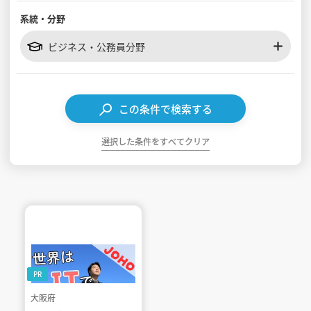
系統・分野
見学会WEB手引書
ビジネス・公務員分野
校内オンラインガイダンス
アンケートフォーム（学校用）
この条件で検索する
選択した条件をすべてクリア
PR
大阪府