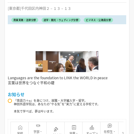
[東京都]千代田区内神田２－１３－１３
商業実務・法律分野
語学・観光・ウェディング分野
ビジネス・公務員分野
Languages are the foundation to LINK the WORLD in peace
言葉は世界をつなぐ平和の礎
お知らせ
『英語力＋α』を身につけ、就職・大学編入学・留学。
神田外語学院は、あなたの“やる気”を“実力”に変える学校です。
本気で学べば、夢は叶います。
学部・
在校生・
学校
学費・
オープン
アクセス