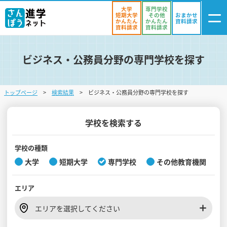
大学
専門学校
短期大学
その他
おまかせ
かんたん
かんたん
資料請求
資料請求
資料請求
ビジネス・公務員分野の専門学校を探す
ログイン
気になる
資料リスト
・登録
トップページ
検索結果
ビジネス・公務員分野の専門学校を探す
学校を探す
オープンキャンパスを探す
学校を検索する
進学イベント
学校の種類
大学
短期大学
専門学校
その他教育機関
入試・受験入門
エリア
お役立ち情報
エリアを選択してください