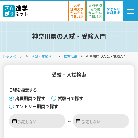
大学
専門学校
短期大学
その他
おまかせ
かんたん
かんたん
資料請求
資料請求
資料請求
神奈川県の入試・受験入門
ログイン
気になる
資料リスト
・登録
トップページ
入試・受験入門
検索結果
神奈川県の入試・受験入門
学校を探す
オープンキャンパスを探す
受験・入試検索
進学イベント
日程を
指定する
出願期間で探す
試験日で探す
入試・受験入門
エントリー期間で探す
お役立ち情報
～