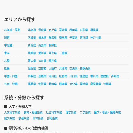
エリアから探す
北海道・東北
北海道
青森県
岩手県
宮城県
秋田県
山形県
福島県
関東
茨城県
栃木県
群馬県
埼玉県
千葉県
東京都
神奈川県
甲信越
新潟県
山梨県
長野県
東海
静岡県
愛知県
岐阜県
三重県
北陸
富山県
石川県
福井県
近畿
滋賀県
京都府
大阪府
兵庫県
奈良県
和歌山県
中国・四国
鳥取県
島根県
岡山県
広島県
山口県
徳島県
香川県
愛媛県
高知県
九州・沖縄
福岡県
佐賀県
長崎県
熊本県
大分県
宮崎県
鹿児島県
沖縄県
系統・分野から探す
大学・短期大学
人文科学系統
教育・福祉系統
社会科学系統
理学系統
工学系統
医学・看護・医療系統
農学系統
家政系統
体育系統
芸術系統
専門学校・その他教育機関