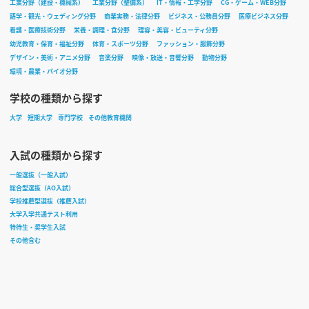
工業分野（建設・機械系）
工業分野（整備系）
IT・情報・工学分野
CG・ゲーム・WEB分野
語学・観光・ウェディング分野
商業実務・法律分野
ビジネス・公務員分野
医療ビジネス分野
看護・医療技術分野
栄養・調理・食分野
理容・美容・ビューティ分野
幼児教育・保育・福祉分野
体育・スポーツ分野
ファッション・服飾分野
デザイン・美術・アニメ分野
音楽分野
映像・放送・音響分野
動物分野
環境・農業・バイオ分野
学校の種類から探す
大学
短期大学
専門学校
その他教育機関
入試の種類から探す
一般選抜（一般入試）
総合型選抜（AO入試）
学校推薦型選抜（推薦入試）
大学入学共通テスト利用
特待生・奨学生入試
その他含む