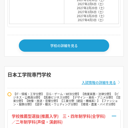
2027年2月6日（土）
2027年2月20日（土）
2027年3月6日（土）
2027年3月20日（土）
2027年4月3日（土）
学校の詳細を見る
日本工学院専門学校
入試情報の詳細を見る
【IT・情報・工学分野】 【CG・ゲーム・WEB分野】 【商業実務・法律分野】 【ビ
ジネス・公務員分野】 【医療ビジネス分野】 【デザイン・美術・アニメ分野】 【音
楽分野】 【映像・放送・音響分野】 【工業分野（建設・機械系）】 【ファッショ
ン・服飾分野】 【語学・観光・ウェディング分野】 【環境・農業・バイオ分野】
学校推薦型選抜(推薦入学) 三・四年制学科(全学科)
／二年制学科(声優・演劇科)