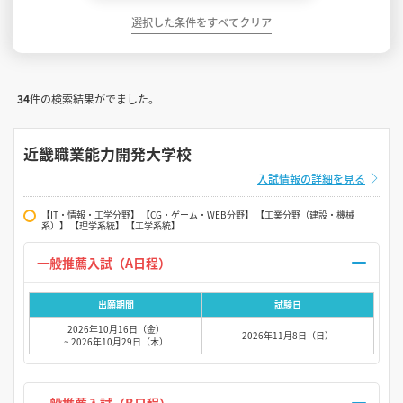
選択した条件をすべてクリア
34
件の検索結果がでました。
近畿職業能力開発大学校
入試情報の詳細を見る
【IT・情報・工学分野】 【CG・ゲーム・WEB分野】 【工業分野（建設・機械
系）】 【理学系統】 【工学系統】
一般推薦入試（A日程）
出願期間
試験日
2026年10月16日（金）
2026年11月8日（日）
~ 2026年10月29日（木）