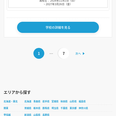
高校生： 2026年11月1日（日）
~ 2027年3月26日（金）
学校の詳細を見る
1
…
7
エリアから探す
北海道・東北
北海道
青森県
岩手県
宮城県
秋田県
山形県
福島県
関東
茨城県
栃木県
群馬県
埼玉県
千葉県
東京都
神奈川県
甲信越
新潟県
山梨県
長野県