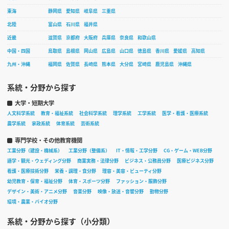
東海
静岡県
愛知県
岐阜県
三重県
北陸
富山県
石川県
福井県
近畿
滋賀県
京都府
大阪府
兵庫県
奈良県
和歌山県
中国・四国
鳥取県
島根県
岡山県
広島県
山口県
徳島県
香川県
愛媛県
高知県
九州・沖縄
福岡県
佐賀県
長崎県
熊本県
大分県
宮崎県
鹿児島県
沖縄県
系統・分野から探す
大学・短期大学
人文科学系統
教育・福祉系統
社会科学系統
理学系統
工学系統
医学・看護・医療系統
農学系統
家政系統
体育系統
芸術系統
専門学校・その他教育機関
工業分野（建設・機械系）
工業分野（整備系）
IT・情報・工学分野
CG・ゲーム・WEB分野
語学・観光・ウェディング分野
商業実務・法律分野
ビジネス・公務員分野
医療ビジネス分野
看護・医療技術分野
栄養・調理・食分野
理容・美容・ビューティ分野
幼児教育・保育・福祉分野
体育・スポーツ分野
ファッション・服飾分野
デザイン・美術・アニメ分野
音楽分野
映像・放送・音響分野
動物分野
環境・農業・バイオ分野
系統・分野から探す（小分類）