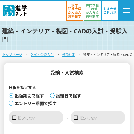
大学
専門学校
短期大学
その他
おまかせ
かんたん
かんたん
資料請求
資料請求
資料請求
建築・インテリア・製図・CADの入試・受験入
ログイン
門
気になる
資料リスト
・登録
トップページ
入試・受験入門
検索結果
建築・インテリア・製図・CADの
学校を探す
オープンキャンパスを探す
受験・入試検索
進学イベント
日程を
指定する
出願期間で探す
試験日で探す
入試・受験入門
エントリー期間で探す
お役立ち情報
～