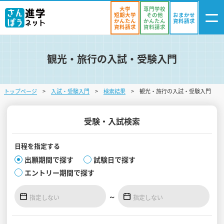
大学
専門学校
短期大学
その他
おまかせ
かんたん
かんたん
資料請求
資料請求
資料請求
観光・旅行の入試・受験入門
ログイン
気になる
資料リスト
・登録
トップページ
入試・受験入門
検索結果
観光・旅行の入試・受験入門
学校を探す
オープンキャンパスを探す
受験・入試検索
進学イベント
日程を
指定する
出願期間で探す
試験日で探す
入試・受験入門
エントリー期間で探す
お役立ち情報
～