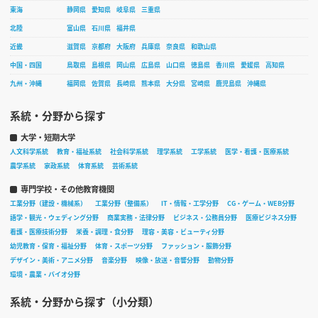
東海
静岡県
愛知県
岐阜県
三重県
北陸
富山県
石川県
福井県
近畿
滋賀県
京都府
大阪府
兵庫県
奈良県
和歌山県
中国・四国
鳥取県
島根県
岡山県
広島県
山口県
徳島県
香川県
愛媛県
高知県
九州・沖縄
福岡県
佐賀県
長崎県
熊本県
大分県
宮崎県
鹿児島県
沖縄県
系統・分野から探す
大学・短期大学
人文科学系統
教育・福祉系統
社会科学系統
理学系統
工学系統
医学・看護・医療系統
農学系統
家政系統
体育系統
芸術系統
専門学校・その他教育機関
工業分野（建設・機械系）
工業分野（整備系）
IT・情報・工学分野
CG・ゲーム・WEB分野
語学・観光・ウェディング分野
商業実務・法律分野
ビジネス・公務員分野
医療ビジネス分野
看護・医療技術分野
栄養・調理・食分野
理容・美容・ビューティ分野
幼児教育・保育・福祉分野
体育・スポーツ分野
ファッション・服飾分野
デザイン・美術・アニメ分野
音楽分野
映像・放送・音響分野
動物分野
環境・農業・バイオ分野
系統・分野から探す（小分類）