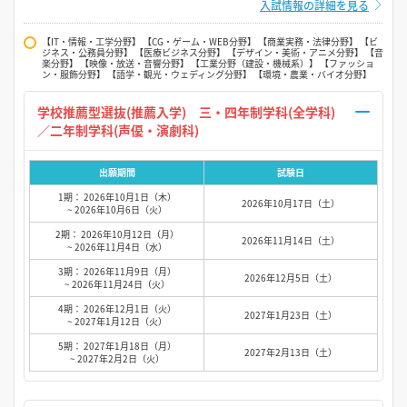
入試情報の詳細を見る
【IT・情報・工学分野】 【CG・ゲーム・WEB分野】 【商業実務・法律分野】 【ビ
ジネス・公務員分野】 【医療ビジネス分野】 【デザイン・美術・アニメ分野】 【音
楽分野】 【映像・放送・音響分野】 【工業分野（建設・機械系）】 【ファッショ
ン・服飾分野】 【語学・観光・ウェディング分野】 【環境・農業・バイオ分野】
学校推薦型選抜(推薦入学) 三・四年制学科(全学科)
／二年制学科(声優・演劇科)
出願期間
試験日
1期： 2026年10月1日（木）
2026年10月17日（土）
~ 2026年10月6日（火）
2期： 2026年10月12日（月）
2026年11月14日（土）
~ 2026年11月4日（水）
3期： 2026年11月9日（月）
2026年12月5日（土）
~ 2026年11月24日（火）
4期： 2026年12月1日（火）
2027年1月23日（土）
~ 2027年1月12日（火）
5期： 2027年1月18日（月）
2027年2月13日（土）
~ 2027年2月2日（火）