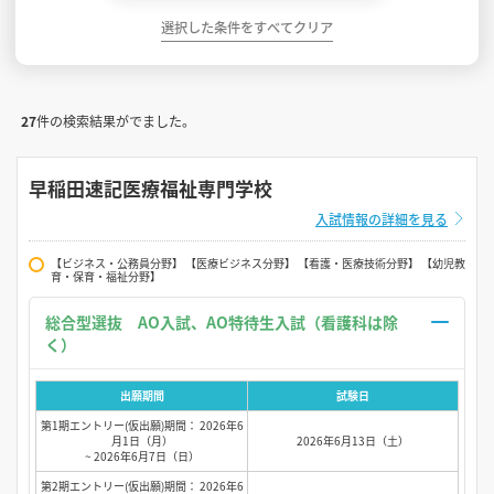
選択した条件をすべてクリア
27
件の検索結果がでました。
早稲田速記医療福祉専門学校
入試情報の詳細を見る
【ビジネス・公務員分野】 【医療ビジネス分野】 【看護・医療技術分野】 【幼児教
育・保育・福祉分野】
総合型選抜 AO入試、AO特待生入試（看護科は除
く）
出願期間
試験日
第1期エントリー(仮出願)期間： 2026年6
月1日（月）
2026年6月13日（土）
~ 2026年6月7日（日）
第2期エントリー(仮出願)期間： 2026年6