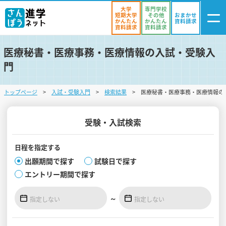
大学
専門学校
短期大学
その他
おまかせ
かんたん
かんたん
資料請求
資料請求
資料請求
医療秘書・医療事務・医療情報の入試・受験入
ログイン
門
気になる
資料リスト
・登録
トップページ
入試・受験入門
検索結果
医療秘書・医療事務・医療情報の
学校を探す
オープンキャンパスを探す
受験・入試検索
進学イベント
日程を
指定する
出願期間で探す
試験日で探す
入試・受験入門
エントリー期間で探す
お役立ち情報
～