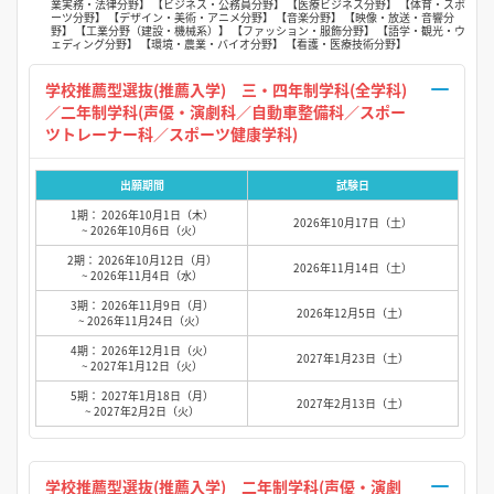
業実務・法律分野】 【ビジネス・公務員分野】 【医療ビジネス分野】 【体育・スポ
ーツ分野】 【デザイン・美術・アニメ分野】 【音楽分野】 【映像・放送・音響分
野】 【工業分野（建設・機械系）】 【ファッション・服飾分野】 【語学・観光・ウ
ェディング分野】 【環境・農業・バイオ分野】 【看護・医療技術分野】
学校推薦型選抜(推薦入学) 三・四年制学科(全学科)
／二年制学科(声優・演劇科／自動車整備科／スポー
ツトレーナー科／スポーツ健康学科)
出願期間
試験日
1期： 2026年10月1日（木）
2026年10月17日（土）
~ 2026年10月6日（火）
2期： 2026年10月12日（月）
2026年11月14日（土）
~ 2026年11月4日（水）
3期： 2026年11月9日（月）
2026年12月5日（土）
~ 2026年11月24日（火）
4期： 2026年12月1日（火）
2027年1月23日（土）
~ 2027年1月12日（火）
5期： 2027年1月18日（月）
2027年2月13日（土）
~ 2027年2月2日（火）
学校推薦型選抜(推薦入学) 二年制学科(声優・演劇