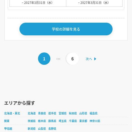
~ 2027年3月31日（水）
~ 2027年3月31日（水）
学校の詳細を見る
1
…
6
エリアから探す
北海道・東北
北海道
青森県
岩手県
宮城県
秋田県
山形県
福島県
関東
茨城県
栃木県
群馬県
埼玉県
千葉県
東京都
神奈川県
甲信越
新潟県
山梨県
長野県