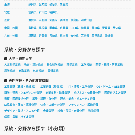
東海
静岡県
愛知県
岐阜県
三重県
北陸
富山県
石川県
福井県
近畿
滋賀県
京都府
大阪府
兵庫県
奈良県
和歌山県
中国・四国
鳥取県
島根県
岡山県
広島県
山口県
徳島県
香川県
愛媛県
高知県
九州・沖縄
福岡県
佐賀県
長崎県
熊本県
大分県
宮崎県
鹿児島県
沖縄県
系統・分野から探す
大学・短期大学
人文科学系統
教育・福祉系統
社会科学系統
理学系統
工学系統
医学・看護・医療系統
農学系統
家政系統
体育系統
芸術系統
専門学校・その他教育機関
工業分野（建設・機械系）
工業分野（整備系）
IT・情報・工学分野
CG・ゲーム・WEB分野
語学・観光・ウェディング分野
商業実務・法律分野
ビジネス・公務員分野
医療ビジネス分野
看護・医療技術分野
栄養・調理・食分野
理容・美容・ビューティ分野
幼児教育・保育・福祉分野
体育・スポーツ分野
ファッション・服飾分野
デザイン・美術・アニメ分野
音楽分野
映像・放送・音響分野
動物分野
環境・農業・バイオ分野
系統・分野から探す（小分類）