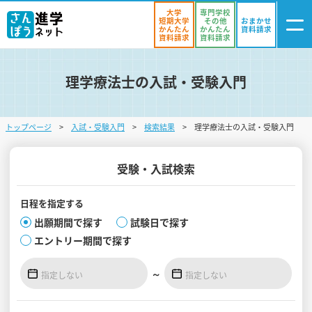
大学
専門学校
短期大学
その他
おまかせ
かんたん
かんたん
資料請求
資料請求
資料請求
理学療法士の入試・受験入門
ログイン
気になる
資料リスト
・登録
トップページ
入試・受験入門
検索結果
理学療法士の入試・受験入門
学校を探す
オープンキャンパスを探す
受験・入試検索
進学イベント
日程を
指定する
出願期間で探す
試験日で探す
入試・受験入門
エントリー期間で探す
お役立ち情報
～