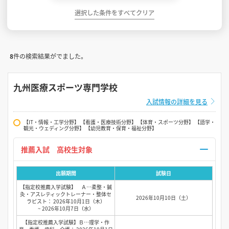
選択した条件をすべてクリア
8
件の検索結果がでました。
九州医療スポーツ専門学校
入試情報の詳細を見る
【IT・情報・工学分野】 【看護・医療技術分野】 【体育・スポーツ分野】 【語学・
観光・ウェディング分野】 【幼児教育・保育・福祉分野】
推薦入試 高校生対象
出願期間
試験日
【指定校推薦入学試験】 Ａ…柔整・鍼
灸・アスレティックトレーナー・整体セ
2026年10月10日（土）
ラピスト： 2026年10月1日（木）
~ 2026年10月7日（水）
【指定校推薦入学試験】Ｂ…理学・作