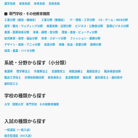
農学系統
家政系統
体育系統
芸術系統
専門学校・その他教育機関
工業分野（建設・機械系）
工業分野（整備系）
IT・情報・工学分野
CG・ゲーム・WEB分野
語学・観光・ウェディング分野
商業実務・法律分野
ビジネス・公務員分野
医療ビジネス分野
看護・医療技術分野
栄養・調理・食分野
理容・美容・ビューティ分野
幼児教育・保育・福祉分野
体育・スポーツ分野
ファッション・服飾分野
デザイン・美術・アニメ分野
音楽分野
映像・放送・音響分野
動物分野
環境・農業・バイオ分野
系統・分野から探す（小分類）
看護師
理学療法士
作業療法士
言語聴覚士
視能訓練士
義肢装具士
臨床検査技師
臨床工学技士
診療放射線技師
救急救命士
柔道整復師
鍼灸師
歯科衛生士・歯科助手
歯科技工士
学校の種類から探す
大学
短期大学
専門学校
その他教育機関
入試の種類から探す
一般選抜（一般入試）
総合型選抜（AO入試）