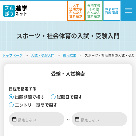
大学
専門学校
短期大学
その他
おまかせ
かんたん
かんたん
資料請求
資料請求
資料請求
スポーツ・社会体育の入試・受験入門
ログイン
気になる
資料リスト
・登録
トップページ
入試・受験入門
検索結果
スポーツ・社会体育の入試・受験
学校を探す
オープンキャンパスを探す
受験・入試検索
進学イベント
日程を
指定する
出願期間で探す
試験日で探す
入試・受験入門
エントリー期間で探す
お役立ち情報
～