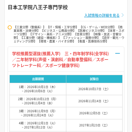
日本工学院八王子専門学校
入試情報の詳細を見る
【工業分野（整備系）】 【IT・情報・工学分野】 【CG・ゲーム・WEB分野】 【商
業実務・法律分野】 【ビジネス・公務員分野】 【医療ビジネス分野】 【体育・スポ
ーツ分野】 【デザイン・美術・アニメ分野】 【音楽分野】 【映像・放送・音響分
野】 【工業分野（建設・機械系）】 【ファッション・服飾分野】 【語学・観光・ウ
ェディング分野】 【環境・農業・バイオ分野】 【看護・医療技術分野】
学校推薦型選抜(推薦入学) 三・四年制学科(全学科)
／二年制学科(声優・演劇科／自動車整備科／スポー
ツトレーナー科／スポーツ健康学科)
出願期間
試験日
1期： 2026年10月1日（木）
2026年10月17日（土）
~ 2026年10月6日（火）
2期： 2026年10月12日（月）
2026年11月14日（土）
~ 2026年11月4日（水）
3期： 2026年11月9日（月）
2026年12月5日（土）
~ 2026年11月24日（火）
4期： 2026年12月1日（火）
2027年1月23日（土）
~ 2027年1月12日（火）