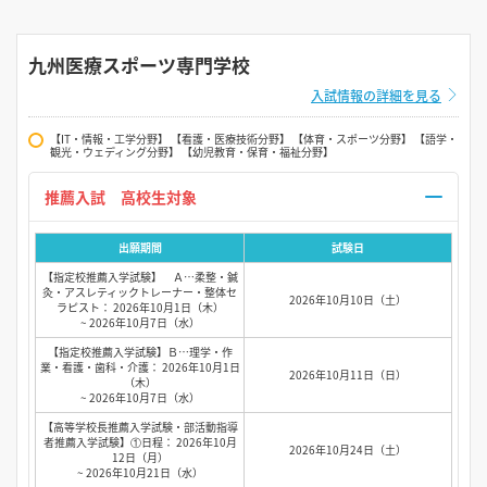
九州医療スポーツ専門学校
入試情報の詳細を見る
【IT・情報・工学分野】 【看護・医療技術分野】 【体育・スポーツ分野】 【語学・
観光・ウェディング分野】 【幼児教育・保育・福祉分野】
推薦入試 高校生対象
出願期間
試験日
【指定校推薦入学試験】 Ａ…柔整・鍼
灸・アスレティックトレーナー・整体セ
2026年10月10日（土）
ラピスト： 2026年10月1日（木）
~ 2026年10月7日（水）
【指定校推薦入学試験】Ｂ…理学・作
業・看護・歯科・介護： 2026年10月1日
2026年10月11日（日）
（木）
~ 2026年10月7日（水）
【高等学校長推薦入学試験・部活動指導
者推薦入学試験】①日程： 2026年10月
2026年10月24日（土）
12日（月）
~ 2026年10月21日（水）