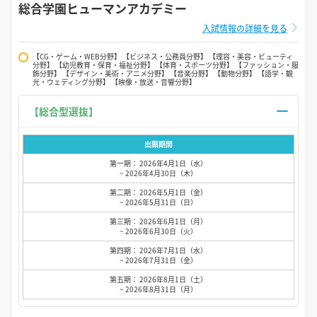
総合学園ヒューマンアカデミー
入試情報の詳細を見る
【CG・ゲーム・WEB分野】 【ビジネス・公務員分野】 【理容・美容・ビューティ
分野】 【幼児教育・保育・福祉分野】 【体育・スポーツ分野】 【ファッション・服
飾分野】 【デザイン・美術・アニメ分野】 【音楽分野】 【動物分野】 【語学・観
光・ウェディング分野】 【映像・放送・音響分野】
【総合型選抜】
出願期間
第一期： 2026年4月1日（水）
~ 2026年4月30日（木）
第二期： 2026年5月1日（金）
~ 2026年5月31日（日）
第三期： 2026年6月1日（月）
~ 2026年6月30日（火）
第四期： 2026年7月1日（水）
~ 2026年7月31日（金）
第五期： 2026年8月1日（土）
~ 2026年8月31日（月）