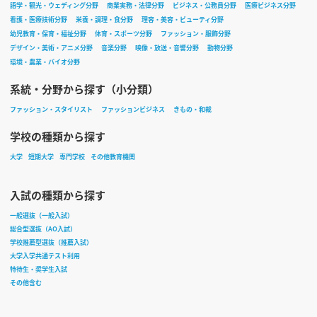
語学・観光・ウェディング分野
商業実務・法律分野
ビジネス・公務員分野
医療ビジネス分野
看護・医療技術分野
栄養・調理・食分野
理容・美容・ビューティ分野
幼児教育・保育・福祉分野
体育・スポーツ分野
ファッション・服飾分野
デザイン・美術・アニメ分野
音楽分野
映像・放送・音響分野
動物分野
環境・農業・バイオ分野
系統・分野から探す（小分類）
ファッション・スタイリスト
ファッションビジネス
きもの・和裁
学校の種類から探す
大学
短期大学
専門学校
その他教育機関
入試の種類から探す
一般選抜（一般入試）
総合型選抜（AO入試）
学校推薦型選抜（推薦入試）
大学入学共通テスト利用
特待生・奨学生入試
その他含む