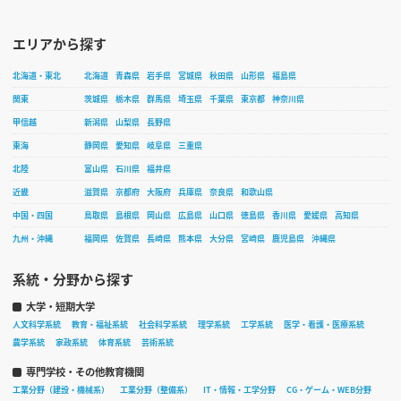
エリアから探す
北海道・東北
北海道
青森県
岩手県
宮城県
秋田県
山形県
福島県
関東
茨城県
栃木県
群馬県
埼玉県
千葉県
東京都
神奈川県
甲信越
新潟県
山梨県
長野県
東海
静岡県
愛知県
岐阜県
三重県
北陸
富山県
石川県
福井県
近畿
滋賀県
京都府
大阪府
兵庫県
奈良県
和歌山県
中国・四国
鳥取県
島根県
岡山県
広島県
山口県
徳島県
香川県
愛媛県
高知県
九州・沖縄
福岡県
佐賀県
長崎県
熊本県
大分県
宮崎県
鹿児島県
沖縄県
系統・分野から探す
大学・短期大学
人文科学系統
教育・福祉系統
社会科学系統
理学系統
工学系統
医学・看護・医療系統
農学系統
家政系統
体育系統
芸術系統
専門学校・その他教育機関
工業分野（建設・機械系）
工業分野（整備系）
IT・情報・工学分野
CG・ゲーム・WEB分野