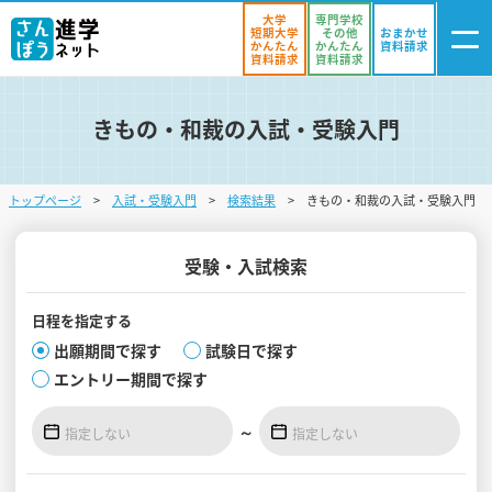
大学
専門学校
短期大学
その他
おまかせ
かんたん
かんたん
資料請求
資料請求
資料請求
きもの・和裁の入試・受験入門
ログイン
気になる
資料リスト
・登録
トップページ
入試・受験入門
検索結果
きもの・和裁の入試・受験入門
学校を探す
オープンキャンパスを探す
受験・入試検索
進学イベント
日程を
指定する
出願期間で探す
試験日で探す
入試・受験入門
エントリー期間で探す
お役立ち情報
～