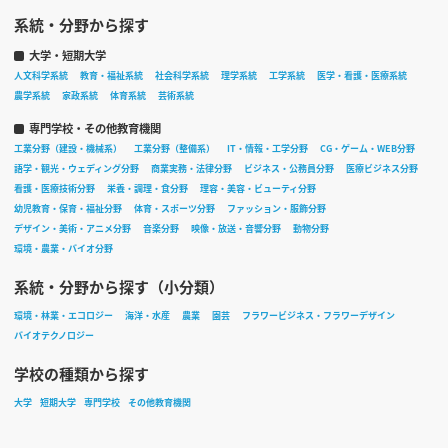
系統・分野から探す
大学・短期大学
人文科学系統
教育・福祉系統
社会科学系統
理学系統
工学系統
医学・看護・医療系統
農学系統
家政系統
体育系統
芸術系統
専門学校・その他教育機関
工業分野（建設・機械系）
工業分野（整備系）
IT・情報・工学分野
CG・ゲーム・WEB分野
語学・観光・ウェディング分野
商業実務・法律分野
ビジネス・公務員分野
医療ビジネス分野
看護・医療技術分野
栄養・調理・食分野
理容・美容・ビューティ分野
幼児教育・保育・福祉分野
体育・スポーツ分野
ファッション・服飾分野
デザイン・美術・アニメ分野
音楽分野
映像・放送・音響分野
動物分野
環境・農業・バイオ分野
系統・分野から探す（小分類）
環境・林業・エコロジー
海洋・水産
農業
園芸
フラワービジネス・フラワーデザイン
バイオテクノロジー
学校の種類から探す
大学
短期大学
専門学校
その他教育機関