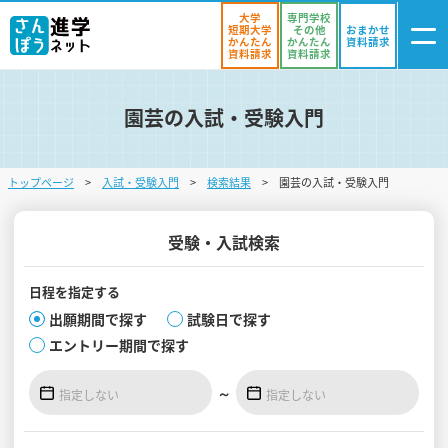
大学
専門学校
短期大学
その他
おまかせ
かんたん
かんたん
資料請求
資料請求
資料請求
園芸の入試・受験入門
ログイン
気になる
資料リスト
・登録
トップページ
入試・受験入門
検索結果
園芸の入試・受験入門
学校を探す
オープンキャンパスを探す
受験・入試検索
進学イベント
日程を
指定する
出願期間で探す
試験日で探す
入試・受験入門
エントリー期間で探す
お役立ち情報
～