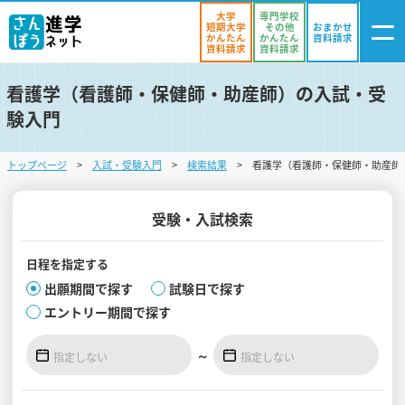
大学
専門学校
短期大学
その他
おまかせ
かんたん
かんたん
資料請求
資料請求
資料請求
看護学（看護師・保健師・助産師）の入試・受
ログイン
験入門
気になる
資料リスト
・登録
トップページ
入試・受験入門
検索結果
看護学（看護師・保健師・助産師
学校を探す
オープンキャンパスを探す
受験・入試検索
進学イベント
日程を
指定する
出願期間で探す
試験日で探す
入試・受験入門
エントリー期間で探す
お役立ち情報
～