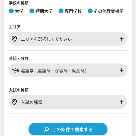
学校の種類
大学
短期大学
専門学校
その他教育機関
見学会WEB手引書
エリア
校内オンラインガイダンス
アンケートフォーム（学校用）
エリアを選択してください
系統・分野
看護学（看護師・保健師・助産師）
入試の種類
入試の種類
この条件で検索する