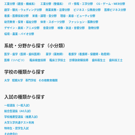
工業分野（建設・機械系）
工業分野（整備系）
IT・情報・工学分野
CG・ゲーム・WEB分野
語学・観光・ウェディング分野
商業実務・法律分野
ビジネス・公務員分野
医療ビジネス分野
看護・医療技術分野
栄養・調理・食分野
理容・美容・ビューティ分野
幼児教育・保育・福祉分野
体育・スポーツ分野
ファッション・服飾分野
デザイン・美術・アニメ分野
音楽分野
映像・放送・音響分野
動物分野
環境・農業・バイオ分野
系統・分野から探す（小分類）
医学・歯学（医師・歯科医師）
薬学（薬剤師）
看護学（看護師・保健師・助産師）
医療（リハビリ）
臨床検査技師
臨床工学技士
診療放射線技師
歯科衛生士
歯科技工士
学校の種類から探す
大学
短期大学
専門学校
その他教育機関
入試の種類から探す
一般選抜（一般入試）
総合型選抜（AO入試）
学校推薦型選抜（推薦入試）
大学入学共通テスト利用
特待生・奨学生入試
その他含む