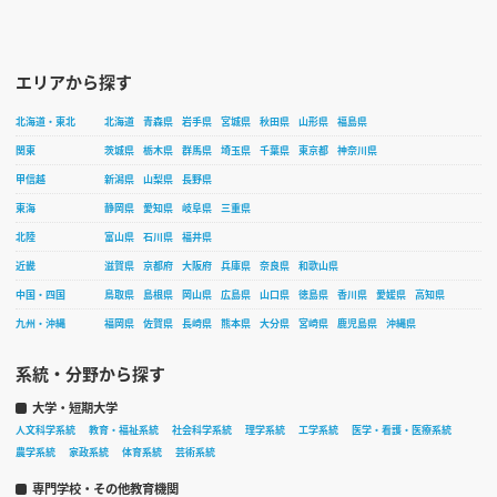
エリアから探す
北海道・東北
北海道
青森県
岩手県
宮城県
秋田県
山形県
福島県
関東
茨城県
栃木県
群馬県
埼玉県
千葉県
東京都
神奈川県
甲信越
新潟県
山梨県
長野県
東海
静岡県
愛知県
岐阜県
三重県
北陸
富山県
石川県
福井県
近畿
滋賀県
京都府
大阪府
兵庫県
奈良県
和歌山県
中国・四国
鳥取県
島根県
岡山県
広島県
山口県
徳島県
香川県
愛媛県
高知県
九州・沖縄
福岡県
佐賀県
長崎県
熊本県
大分県
宮崎県
鹿児島県
沖縄県
系統・分野から探す
大学・短期大学
人文科学系統
教育・福祉系統
社会科学系統
理学系統
工学系統
医学・看護・医療系統
農学系統
家政系統
体育系統
芸術系統
専門学校・その他教育機関