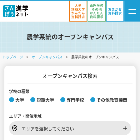
大学
専門学校
短期大学
その他
おまかせ
かんたん
かんたん
資料請求
資料請求
資料請求
農学系統のオープンキャンパス
ログイン
気になる
資料リスト
・登録
トップページ
オープンキャンパス
農学系統のオープンキャンパス
学校を探す
オープンキャンパスを探す
オープンキャンパス検索
進学イベント
学校の種類
大学
短期大学
専門学校
その他教育機関
入試・受験入門
エリア・
開催地域
お役立ち情報
エリアを選択してください