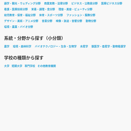
語学・観光・ウェディング分野
商業実務・法律分野
ビジネス・公務員分野
医療ビジネス分野
看護・医療技術分野
栄養・調理・食分野
理容・美容・ビューティ分野
幼児教育・保育・福祉分野
体育・スポーツ分野
ファッション・服飾分野
デザイン・美術・アニメ分野
音楽分野
映像・放送・音響分野
動物分野
環境・農業・バイオ分野
系統・分野から探す（小分類）
農学
環境・森林科学
バイオテクノロジー・生命・生物学
水産学
獣医学・畜産学・動物看護学
学校の種類から探す
大学
短期大学
専門学校
その他教育機関