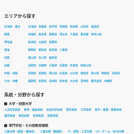
エリアから探す
北海道・東北
北海道
青森県
岩手県
宮城県
秋田県
山形県
福島県
関東
茨城県
栃木県
群馬県
埼玉県
千葉県
東京都
神奈川県
甲信越
新潟県
山梨県
長野県
東海
静岡県
愛知県
岐阜県
三重県
北陸
富山県
石川県
福井県
近畿
滋賀県
京都府
大阪府
兵庫県
奈良県
和歌山県
中国・四国
鳥取県
島根県
岡山県
広島県
山口県
徳島県
香川県
愛媛県
高知県
九州・沖縄
福岡県
佐賀県
長崎県
熊本県
大分県
宮崎県
鹿児島県
沖縄県
系統・分野から探す
大学・短期大学
人文科学系統
教育・福祉系統
社会科学系統
理学系統
工学系統
医学・看護・医療系統
農学系統
家政系統
体育系統
芸術系統
専門学校・その他教育機関
工業分野（建設・機械系）
工業分野（整備系）
IT・情報・工学分野
CG・ゲーム・WEB分野