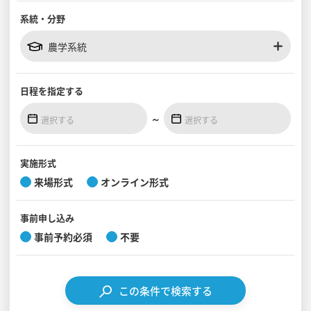
系統・分野
見学会WEB手引書
農学系統
校内オンラインガイダンス
アンケートフォーム（学校用）
日程を
指定する
～
実施形式
来場形式
オンライン形式
事前
申し込み
事前予約必須
不要
この条件で検索する