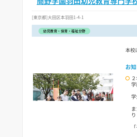
簡野学園羽田幼児教育専門学
[東京都]大田区本羽田1-4-1
幼児教育・保育・福祉分野
本校
お知
２
学
学
ま
り
「