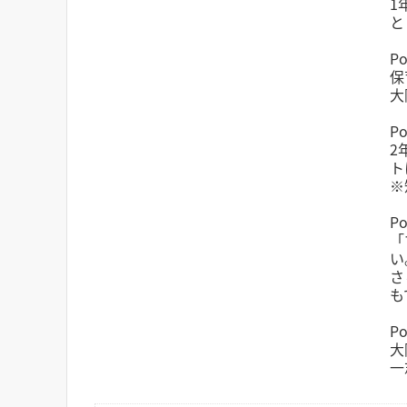
1
と
P
保
大
P
2
ト
※
P
「
い
さ
も
P
大
一