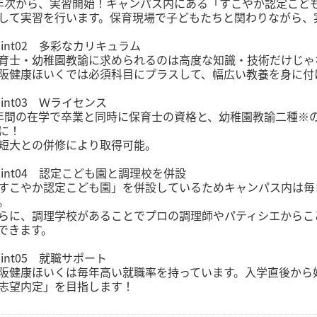
年次から、実習開始！キャンパス内にある「すこやか認定こど
して実習を行います。保育現場で子どもたちと関わりながら、
oint02 多彩なカリキュラム
育士・幼稚園教諭に求められるのは高度な知識・技術だけじゃ
阪健康ほいくでは必須科目にプラスして、幅広い教養を身に付
oint03 Ｗライセンス
年間の在学で卒業と同時に保育士の資格と、幼稚園教諭二種※
に！
短大との併修により取得可能。
oint04 認定こども園と調理校を併設
すこやか認定こども園」を併設しているためキャンパス内は毎
。
らに、調理学校があることでプロの調理師やパティシエからこ
できます。
oint05 就職サポート
阪健康ほいくは毎年高い就職率を持っています。入学直後から
志望内定」を目指します！