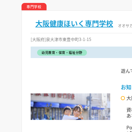
専門学校
大阪健康ほいく専門学校
オオサ
[大阪府]泉大津市東豊中町3-1-15
幼児教育・保育・福祉分野
遊ん
お知
大
資
あ
P