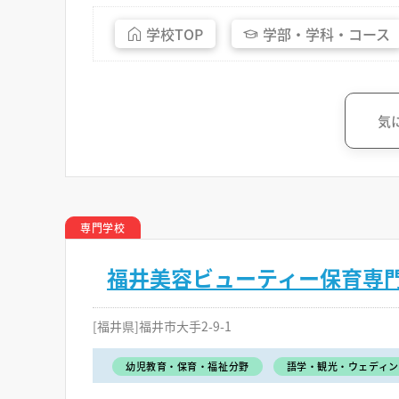
学校
TOP
学部・
学科・
コース
気
専門学校
福井美容ビューティー保育専
[福井県]福井市大手2-9-1
幼児教育・保育・福祉分野
語学・観光・ウェディン