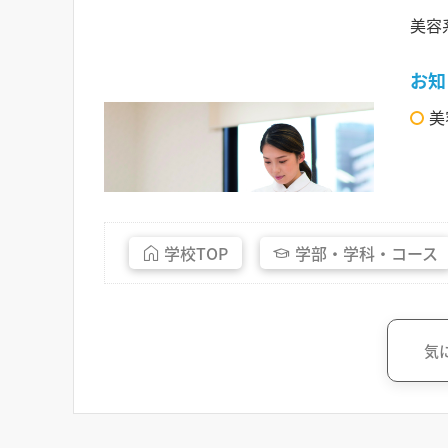
美容
お知
美
学校
TOP
学部・
学科・
コース
気