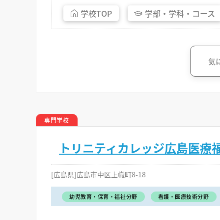
学校
TOP
学部・
学科・
コース
気
専門学校
トリニティカレッジ広島医療
[広島県]広島市中区上幟町8-18
幼児教育・保育・福祉分野
看護・医療技術分野