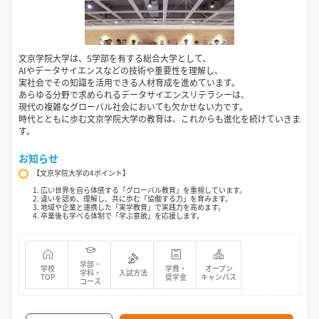
文京学院大学は、5学部を有する総合大学として、
AIやデータサイエンスなどの技術や重要性を理解し、
実社会でその知識を活用できる人材育成を進めています。
あらゆる分野で求められるデータサイエンスリテラシーは、
現代の複雑なグローバル社会においても欠かせない力です。
時代とともに歩む文京学院大学の教育は、これからも進化を続けていきま
す。
お知らせ
【文京学院大学の4ポイント】
1. 広い世界を自ら体感する「グローバル教育」を重視しています。
2. 違いを認め、理解し、共に歩む「協働する力」を育みます。
3. 地域や企業と連携した「実学教育」で実践力を高めます。
4. 卒業後も学べる体制で「学ぶ意欲」を応援します。
学部・
学校
学費・
オープン
学科・
入試方法
TOP
奨学金
キャンパス
コース