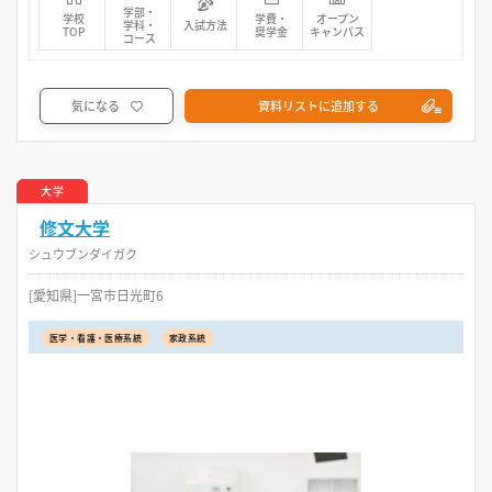
学部・
学校
学費・
オープン
学科・
入試方法
TOP
奨学金
キャンパス
コース
気になる
資料リストに追加する
大学
修文大学
シュウブンダイガク
[愛知県]一宮市日光町6
医学・看護・医療系統
家政系統