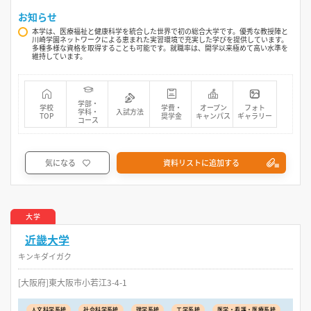
お知らせ
本学は、医療福祉と健康科学を統合した世界で初の総合大学です。優秀な教授陣と
川崎学園ネットワークによる恵まれた実習環境で充実した学びを提供しています。
多種多様な資格を取得することも可能です。就職率は、開学以来極めて高い水準を
維持しています。
学部・
学校
学費・
オープン
フォト
学科・
入試方法
TOP
奨学金
キャンパス
ギャラリー
コース
気になる
資料リストに追加する
大学
近畿大学
キンキダイガク
[大阪府]東大阪市小若江3-4-1
人文科学系統
社会科学系統
理学系統
工学系統
医学・看護・医療系統