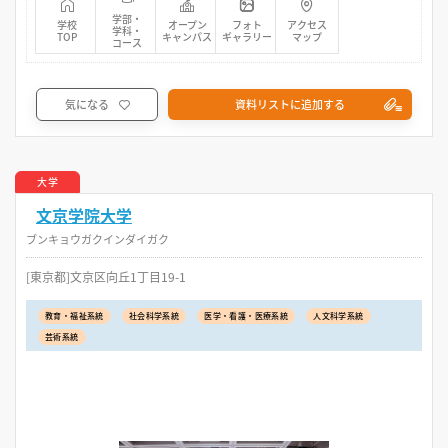
学部・
学校
オープン
フォト
アクセス
学科・
TOP
キャンパス
ギャラリー
マップ
コース
気になる
資料リストに追加する
大学
文京学院大学
ブンキョウガクインダイガク
[東京都]文京区向丘1丁目19-1
教育・福祉系統
社会科学系統
医学・看護・医療系統
人文科学系統
芸術系統