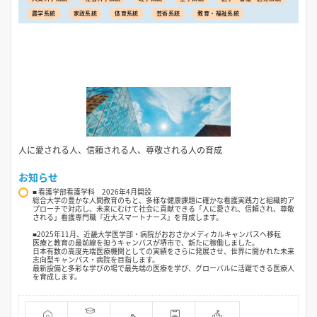
農学系統
家政系統
体育系統
芸術系統
教育・福祉系統
人に愛される人、信頼される人、尊敬される人の育成
お知らせ
■ 看護学部看護学科 2026年4月開設
総合大学の豊かな人間教育のもと、多様な健康課題に確かな看護実践力と組織的ア
プローチで対応し、未来にむけて社会に貢献できる「人に愛され、信頼され、尊敬
される」看護専門職『近大スマートナース』を育成します。
■2025年11月、近畿大学医学部・病院がおおさかメディカルキャンパスへ移転
医療と教育の最前線を担うキャンパスが堺市で、新たに稼働しました。
日本有数の高度先端医療機関としての実績をさらに発展させ、世界に開かれた未来
志向型キャンパス・病院を目指します。
最新設備と多彩な学びの場で最先端の医療を学び、グローバルに活躍できる医療人
を育成します。