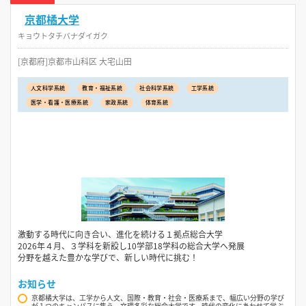
京都橘大学
キョウトタチバナダイガク
[京都府]京都市山科区 大宅山田
人文科学系統
教育・福祉系統
社会科学系統
工学系統
医学・看護・医療系統
家政系統
体育系統
激動する時代に向き合い、進化を続ける１拠点総合大学
2026年４月、３学科を新設し10学部18学科の総合大学へ発展
分野を越えた豊かな学びで、新しい時代に挑む！
お知らせ
京都橘大学は、工学から人文、国際・教育・社会・医療系まで、幅広い分野の学び
が１つのキャンパスに集う、文理多彩な総合大学です。時代の変化にあわせて学ぶ