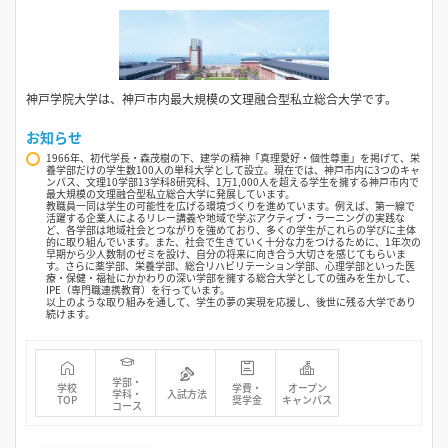
神戸学院大学は、神戸市内最大規模の文理融合型私立総合大学です。
お知らせ
1966年、初代学長・森茂樹の下、建学の精神「真理愛好・個性尊重」を掲げて、栄
養学部だけの学生数100人の単科大学として設立。現在では、神戸市内に3つのキャ
ンパス、文理10学部13学科8研究科、1万1,000人を超える学生を擁する神戸市内で
最大規模の文理融合型私立総合大学に発展しています。
教職員一同は学生の可能性を広げる環境づくりを進めています。例えば、第一線で
活躍する企業人によるリレー講義や地域で学ぶアクティブ・ラーニングの実践な
ど、各学部は地域社会とつながりを強めており、多くの学生がこれらの学びに主体
的に取り組んでいます。また、社会で生きていく十分な力をつけるために、1年次の
早期から少人数制のゼミを設け、自分の将来に向き合う大切さを感じてもらいま
す。さらに薬学部、栄養学部、総合リハビリテーション学部、心理学部といった医
療・保健・福祉にかかわりの深い学部を擁する総合大学としての強みを生かして、
IPE（専門職連携教育）を行っています。
以上のような取り組みを通して、学生の夢の実現を応援し、後世に残る大学であり
続けます。
学部・
学校
学費・
オープン
学科・
入試方法
TOP
奨学金
キャンパス
コース