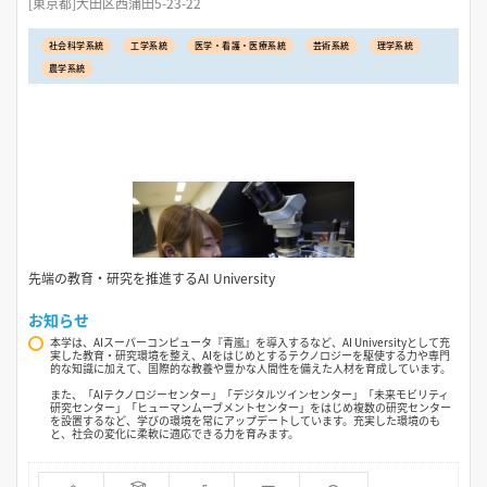
[東京都]大田区西蒲田5-23-22
社会科学系統
工学系統
医学・看護・医療系統
芸術系統
理学系統
農学系統
先端の教育・研究を推進するAI University
お知らせ
本学は、AIスーパーコンピュータ『青嵐』を導入するなど、AI Universityとして充
実した教育・研究環境を整え、AIをはじめとするテクノロジーを駆使する力や専門
的な知識に加えて、国際的な教養や豊かな人間性を備えた人材を育成しています。
また、「AIテクノロジーセンター」「デジタルツインセンター」「未来モビリティ
研究センター」「ヒューマンムーブメントセンター」をはじめ複数の研究センター
を設置するなど、学びの環境を常にアップデートしています。充実した環境のも
と、社会の変化に柔軟に適応できる力を育みます。