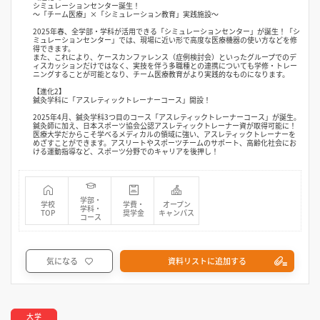
シミュレーションセンター誕生！
〜「チーム医療」×「シミュレーション教育」実践施設〜
2025年春、全学部・学科が活用できる「シミュレーションセンター」が誕生！「シ
ミュレーションセンター」では、現場に近い形で高度な医療機器の使い方などを修
得できます。
また、これにより、ケースカンファレンス（症例検討会）といったグループでのデ
ィスカッションだけではなく、実技を伴う多職種との連携についても学修・トレー
ニングすることが可能となり、チーム医療教育がより実践的なものになります。
【進化2】
鍼灸学科に「アスレティックトレーナーコース」開設！
2025年4月、鍼灸学科3つ目のコース「アスレティックトレーナーコース」が誕生。
鍼灸師に加え、日本スポーツ協会公認アスレティックトレーナー資が取得可能に！
医療大学だからこそ学べるメディカルの領域に強い、アスレティックトレーナーを
めざすことができます。アスリートやスポーツチームのサポート、高齢化社会にお
ける運動指導など、スポーツ分野でのキャリアを後押し！
学部・
学校
学費・
オープン
学科・
TOP
奨学金
キャンパス
コース
気になる
資料リストに追加する
大学