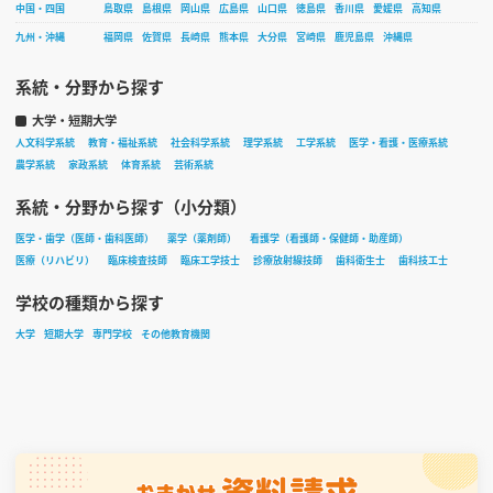
中国・四国
鳥取県
島根県
岡山県
広島県
山口県
徳島県
香川県
愛媛県
高知県
九州・沖縄
福岡県
佐賀県
長崎県
熊本県
大分県
宮崎県
鹿児島県
沖縄県
系統・分野から探す
大学・短期大学
人文科学系統
教育・福祉系統
社会科学系統
理学系統
工学系統
医学・看護・医療系統
農学系統
家政系統
体育系統
芸術系統
系統・分野から探す（小分類）
医学・歯学（医師・歯科医師）
薬学（薬剤師）
看護学（看護師・保健師・助産師）
医療（リハビリ）
臨床検査技師
臨床工学技士
診療放射線技師
歯科衛生士
歯科技工士
学校の種類から探す
大学
短期大学
専門学校
その他教育機関