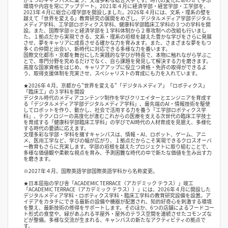
環境や内容を常にアップデート。2021年４月に経済学部・経営学部・工学部を、
2023年４月に総合心理学部を開設しました。2026年４月には、文系・理系の壁を
越えて「世界を変える」教育研究の展開をめざし、デジタルメディア学部デジタル
メディア学科、工学部ロボティクス学科、健康科学部臨床工学科の３つの学科を開
設。また、国際学部※と経済学部を１学科体制から２専攻制への改組も行いまし
た。１拠点だから実現できる、文系・理系の垣根を越えた豊かな学びをさらに発展
させ、夢をキャリアに成長させる確かな力を育みます。また、さまざまな夢をもつ
多くの仲間と出会い、新時代に対応できる多様な力を養います。
国際文化都市・京都を舞台にした実践的な学びが特長で、本物に触れながら学ぶこ
とで、専門分野を究めるだけでなく、自ら課題を発見して解決する力を磨きます。
高度な国家資格をはじめ、キャリアアップに役立つ資格・免許の取得ができるよ
う、取得支援体制を充実させ、スペシャリストの育成にも力を入れています。
★2026年４月、京都から"世界を変える"「デジタルメディア」「ロボティクス」
「臨床工」の３学科を開設
デジタル時代のメディアコンテンツ制作を学びクリエイターとエンジニアを育成す
る「デジタルメディア学部デジタルメディア学科」、最先端のAI・情報技術を駆使
してロボットを作り、動かし、社会で活用する力を養う「工学部ロボティクス学
科」、テクノロジーの高度化が進むこれからの医療を支える次世代の臨床工学技士
を育成する「健康科学部臨床工学科」の学びでAI時代の人材育成を見据え、多様化
する時代の要請に応えます。
文理多彩な学部・学科を擁すキャンパスは、情報・AI、ロボット、ゲーム、アニ
メ、医⽤工学など、学びの幅が広がり、１拠点だからこそ実現できるクロスオーバ
ー教育もさらに充実します。学部の垣根を越えたプロジェクトに取り組むことで、
多様な価値観や柔軟な視点を育み、予測困難な時代の中で新たな価値を生み出す力
を磨きます。
※2027年４月、国際英語学部国際英語学科から名称変更。
★日本屈指の学び舎「ACADEMIC TERRACE（アカデミック テラス）」竣工
「ACADEMIC TERRACE（アカデミック テラス））」には、2026年４月に開設した
デジタルメディア学科・ロボティクス学科・臨床工学科の教育研究設備を設置。ア
イデアをカタチにできる最新の設備や機器が配置され、知的好奇心を刺激する環境
を整え、最新技術の修得をサポートします。そのほか、6つの店舗によるフードコー
ト形式の食堂や、緑があふれる半屋外・屋外のテラス空間を連続させたコモンズな
どが整備。多様な交流が生まれる、キャンパスの新たなアクティビティの拠点で
す。