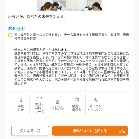
出会いが、あなたの未来を変える。
お知らせ
高い専門性と豊かな人間性を養い、チーム医療を支える管理栄養士、看護師、臨床
検査技師を育成
修文大学は医療系大学へと進化します。
健康栄養学部では、今後ますます必要とされる地域医療や在宅医療の知識に長けた
管理栄養士を養成します。特に専門知識に加えて、地域住民や患者さんと向き合っ
て病気を予防・改善するために欠かせないコミュニケーション能力の修得を重視し
ています。看護学部では、最新の医療知識と技術を備え、看護支援地域の医療に貢
献する、医療や介護依存度の高い人々だけでなく、その家族や地域に生活する人々
の健康に寄与できる看護師を育てます。2020年4月に新設された医療科学部臨床検
査学科では、臨床検査技師として必要な知識・技術の修得だけでなく、医療科学者
としての探求心を大切にし、他の医療チームから高く信頼される臨床検査技師を養
成します。
学部・
学校
学費・
オープン
学科・
入試方法
TOP
奨学金
キャンパス
コース
気になる
資料リストに追加する