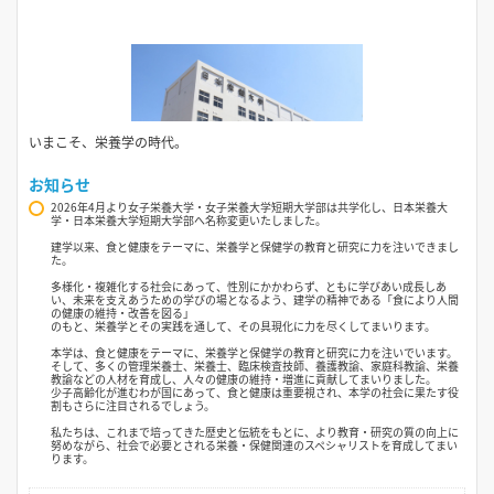
いまこそ、栄養学の時代。
お知らせ
2026年4月より女子栄養大学・女子栄養大学短期大学部は共学化し、日本栄養大
学・日本栄養大学短期大学部へ名称変更いたしました。
建学以来、食と健康をテーマに、栄養学と保健学の教育と研究に力を注いできまし
た。
多様化・複雑化する社会にあって、性別にかかわらず、ともに学びあい成長しあ
い、未来を支えあうための学びの場となるよう、建学の精神である「食により人間
の健康の維持・改善を図る」
のもと、栄養学とその実践を通して、その具現化に力を尽くしてまいります。
本学は、食と健康をテーマに、栄養学と保健学の教育と研究に力を注いでいます。
そして、多くの管理栄養士、栄養士、臨床検査技師、養護教諭、家庭科教諭、栄養
教諭などの人材を育成し、人々の健康の維持・増進に貢献してまいりました。
少子高齢化が進むわが国にあって、食と健康は重要視され、本学の社会に果たす役
割もさらに注目されるでしょう。
私たちは、これまで培ってきた歴史と伝統をもとに、より教育・研究の質の向上に
努めながら、社会で必要とされる栄養・保健関連のスペシャリストを育成してまい
ります。