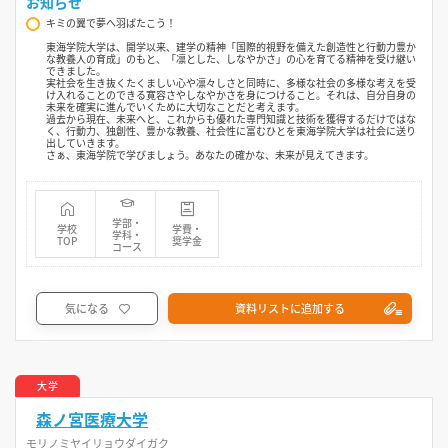
お知らせ
キミの翼で夢へ羽ばたこう！
東海学院大学は、開学以来、建学の精神「国際的視野を備えた創造性と行動力豊か
な教養人の育成」のもと、「凛とした、しなやかさ」の心を育てる精神を受け継い
できました。
実社会を生き抜くたくましい心や凛々しさと同時に、多様な社会の多様な考えを受
け入れることのできる寛容さやしなやかさを身につけること。それは、自分自身の
未来を確実に進んでいくために大切なことだと考えます。
過去から現在、未来へと、これからも優れた専門知識と技術を獲得するだけではな
く、行動力、独創性、豊かな教養、社会性に富むひとを東海学院大学は社会に送り
出していきます。
さぁ、東海学院で学びましょう。あなたの確かな、未来が見えてきます。
学部・
学校
学費・
学科・
TOP
奨学金
コース
気になる
資料リストに追加する
大学
森ノ宮医療大学
モリノミヤイリョウダイガク