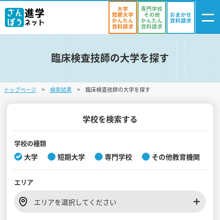
大学
専門学校
短期大学
その他
おまかせ
かんたん
かんたん
資料請求
資料請求
資料請求
臨床検査技師の大学を探す
ログイン
気になる
資料リスト
・登録
トップページ
検索結果
臨床検査技師の大学を探す
学校を探す
オープンキャンパスを探す
学校を検索する
進学イベント
学校の種類
大学
短期大学
専門学校
その他教育機関
入試・受験入門
エリア
お役立ち情報
エリアを選択してください