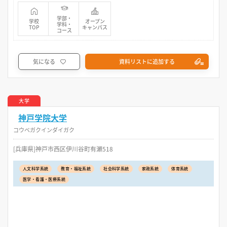
学部・
学校
オープン
学科・
TOP
キャンパス
コース
気になる
資料リストに追加する
大学
神戸学院大学
コウベガクインダイガク
[兵庫県]神戸市西区伊川谷町有瀬518
人文科学系統
教育・福祉系統
社会科学系統
家政系統
体育系統
医学・看護・医療系統