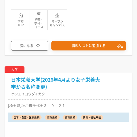
学部・
学校
オープン
学科・
TOP
キャンパス
コース
気になる
資料リストに追加する
大学
日本栄養大学(2026年4月より女子栄養大
学から名称変更)
ニホンエイヨウダイガク
[埼玉県]坂戸市千代田３－９－２１
医学・看護・医療系統
家政系統
体育系統
教育・福祉系統