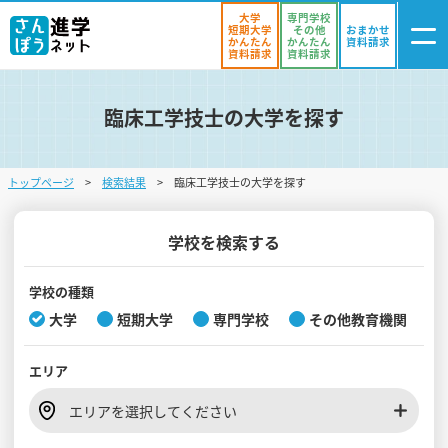
大学
専門学校
短期大学
その他
おまかせ
かんたん
かんたん
資料請求
資料請求
資料請求
臨床工学技士の大学を探す
ログイン
気になる
資料リスト
・登録
トップページ
検索結果
臨床工学技士の大学を探す
学校を探す
オープンキャンパスを探す
学校を検索する
進学イベント
学校の種類
大学
短期大学
専門学校
その他教育機関
入試・受験入門
エリア
お役立ち情報
エリアを選択してください