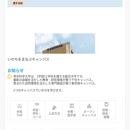
農学系統
いのちをまなぶキャンパス
お知らせ
帝京科学大学は、3学部11学科を擁する総合大学です。
最新の設備を活かした教育・研究環境が整う千住キャンパス。
恵まれた自然環境を活かした専門施設が揃う東京西キャンパス。
2つのキャンパスでいのちを学びます。
学部・
資格・
学校
学費・
オープン
学科・
入試方法
技術・
TOP
奨学金
キャンパス
コース
就職