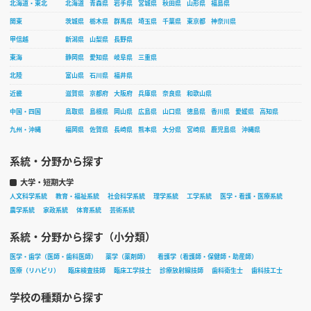
北海道・東北
北海道
青森県
岩手県
宮城県
秋田県
山形県
福島県
関東
茨城県
栃木県
群馬県
埼玉県
千葉県
東京都
神奈川県
甲信越
新潟県
山梨県
長野県
東海
静岡県
愛知県
岐阜県
三重県
北陸
富山県
石川県
福井県
近畿
滋賀県
京都府
大阪府
兵庫県
奈良県
和歌山県
中国・四国
鳥取県
島根県
岡山県
広島県
山口県
徳島県
香川県
愛媛県
高知県
九州・沖縄
福岡県
佐賀県
長崎県
熊本県
大分県
宮崎県
鹿児島県
沖縄県
系統・分野から探す
大学・短期大学
人文科学系統
教育・福祉系統
社会科学系統
理学系統
工学系統
医学・看護・医療系統
農学系統
家政系統
体育系統
芸術系統
系統・分野から探す（小分類）
医学・歯学（医師・歯科医師）
薬学（薬剤師）
看護学（看護師・保健師・助産師）
医療（リハビリ）
臨床検査技師
臨床工学技士
診療放射線技師
歯科衛生士
歯科技工士
学校の種類から探す