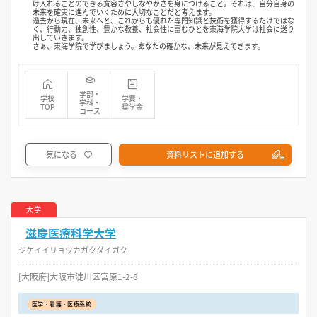
け入れることのできる寛容さやしなやかさを身につけること。それは、自分自身の
未来を確実に進んでいくために大切なことだと考えます。
過去から現在、未来へと、これからも優れた専門知識と技術を獲得するだけではな
く、行動力、独創性、豊かな教養、社会性に富むひとを東海学院大学は社会に送り
出していきます。
さぁ、東海学院で学びましょう。あなたの確かな、未来が見えてきます。
学部・
学校
学費・
学科・
TOP
奨学金
コース
気になる
資料リストに追加する
大学
滋慶医療科学大学
ジケイイリョウカガクダイガク
[大阪府]大阪市淀川区宮原1-2-8
医学・看護・医療系統