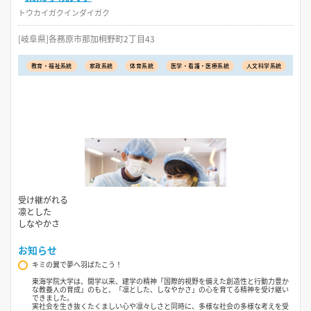
トウカイガクインダイガク
[岐阜県]各務原市那加桐野町2丁目43
教育・福祉系統
家政系統
体育系統
医学・看護・医療系統
人文科学系統
受け継がれる
凛とした
しなやかさ
お知らせ
キミの翼で夢へ羽ばたこう！
東海学院大学は、開学以来、建学の精神「国際的視野を備えた創造性と行動力豊か
な教養人の育成」のもと、「凛とした、しなやかさ」の心を育てる精神を受け継い
できました。
実社会を生き抜くたくましい心や凛々しさと同時に、多様な社会の多様な考えを受