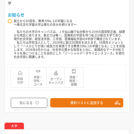
学
お知らせ
創立から50周年、教育力No. 1の学園になる
〜東北文化学園大学は進化の歩みを続けます〜
私たちの大学のキャンパスは、ＪＲ仙山線で仙台駅から15分の国見駅正面、緑豊
かな地区にあります。東北では唯一、医療系の学部を持つ私立の総合大学であり、
現代社会学部、経営法学部、工学部、医療福祉学部の4学部で構成されています。
私たちは学校法人として、2028年に創立50周年を迎えます。50周年ビジョンと
して「一人ひとりが高い成長力を実感できる教育力No.1の学園となる」ことを目指
します。2026年4月からは、社会学の豊かな知見を土台に、実践的なデータ分析ス
キルを身につけることを目的とした「ソーシャルデータサイエンスコース」を現代
社会学部に開講します。
学部・
資格・
学校
オープン
学科・
技術・
TOP
キャンパス
コース
就職
気になる
資料リストに追加する
大学