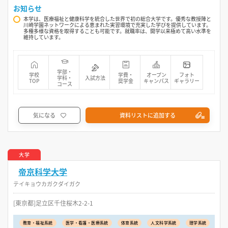
お知らせ
本学は、医療福祉と健康科学を統合した世界で初の総合大学です。優秀な教授陣と
川崎学園ネットワークによる恵まれた実習環境で充実した学びを提供しています。
多種多様な資格を取得することも可能です。就職率は、開学以来極めて高い水準を
維持しています。
学部・
学校
学費・
オープン
フォト
学科・
入試方法
TOP
奨学金
キャンパス
ギャラリー
コース
気になる
資料リストに追加する
大学
帝京科学大学
テイキョウカガクダイガク
[東京都]足立区千住桜木2-2-1
教育・福祉系統
医学・看護・医療系統
体育系統
人文科学系統
理学系統