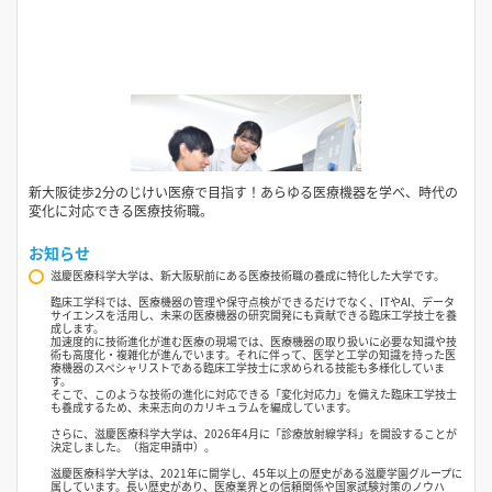
新大阪徒歩2分のじけい医療で目指す！あらゆる医療機器を学べ、時代の
変化に対応できる医療技術職。
お知らせ
滋慶医療科学大学は、新大阪駅前にある医療技術職の養成に特化した大学です。
臨床工学科では、医療機器の管理や保守点検ができるだけでなく、ITやAI、データ
サイエンスを活用し、未来の医療機器の研究開発にも貢献できる臨床工学技士を養
成します。
加速度的に技術進化が進む医療の現場では、医療機器の取り扱いに必要な知識や技
術も高度化・複雑化が進んでいます。それに伴って、医学と工学の知識を持った医
療機器のスペシャリストである臨床工学技士に求められる技能も多様化していま
す。
そこで、このような技術の進化に対応できる「変化対応力」を備えた臨床工学技士
も養成するため、未来志向のカリキュラムを編成しています。
さらに、滋慶医療科学大学は、2026年4月に「診療放射線学科」を開設することが
決定しました。（指定申請中）。
滋慶医療科学大学は、2021年に開学し、45年以上の歴史がある滋慶学園グループに
属しています。長い歴史があり、医療業界との信頼関係や国家試験対策のノウハ