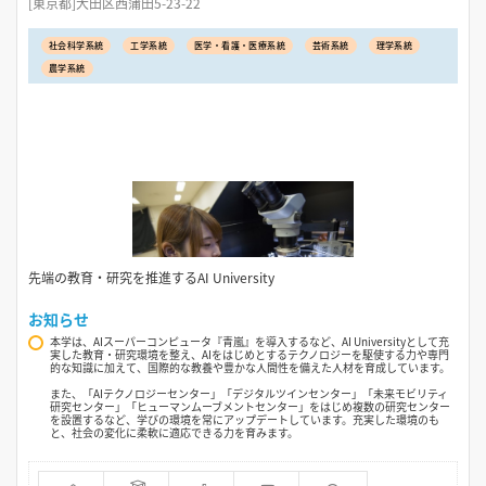
[東京都]大田区西蒲田5-23-22
社会科学系統
工学系統
医学・看護・医療系統
芸術系統
理学系統
農学系統
先端の教育・研究を推進するAI University
お知らせ
本学は、AIスーパーコンピュータ『青嵐』を導入するなど、AI Universityとして充
実した教育・研究環境を整え、AIをはじめとするテクノロジーを駆使する力や専門
的な知識に加えて、国際的な教養や豊かな人間性を備えた人材を育成しています。
また、「AIテクノロジーセンター」「デジタルツインセンター」「未来モビリティ
研究センター」「ヒューマンムーブメントセンター」をはじめ複数の研究センター
を設置するなど、学びの環境を常にアップデートしています。充実した環境のも
と、社会の変化に柔軟に適応できる力を育みます。