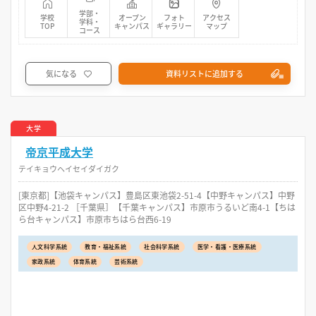
学部・
学校
オープン
フォト
アクセス
学科・
TOP
キャンパス
ギャラリー
マップ
コース
気になる
資料リストに追加する
大学
帝京平成大学
テイキョウヘイセイダイガク
[東京都]【池袋キャンパス】豊島区東池袋2-51-4【中野キャンパス】中野
区中野4-21-2 ［千葉県］【千葉キャンパス】市原市うるいど南4-1【ちは
ら台キャンパス】市原市ちはら台西6-19
人文科学系統
教育・福祉系統
社会科学系統
医学・看護・医療系統
家政系統
体育系統
芸術系統