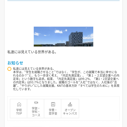
私達には見えている世界がある。
お知らせ
私達には見えている世界がある。
本学は、“学生を就職させること”ではなく、 “学生が、この就職で本当に幸せにな
れるのか？”と、もう一歩深く考え、「内定先満足度」、「第１・２志望企業への内
定率」という数字も追求。結果、「内定先満足度」は99.2％、「第1・2志望企業へ
の内定率」は93.7％となりました。就職のゴールを“入社”ではなく、入社後の“活
躍”、“やりがい”にした就職支援。KAITの基本方針「すべては学生のために」を具現
化しています。
学部・
学校
学費・
オープン
学科・
TOP
奨学金
キャンパス
コース