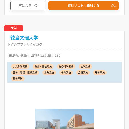
気になる
資料リストに追加する
大学
徳島文理大学
トクシマブンリダイガク
[徳島県]徳島市山城町西浜傍示180
人文科学系統
教育・福祉系統
社会科学系統
工学系統
医学・看護・医療系統
家政系統
体育系統
芸術系統
理学系統
農学系統