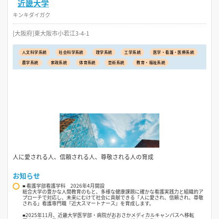
近畿大学
キンキダイガク
[大阪府]東大阪市小若江3-4-1
人文科学系統
社会科学系統
理学系統
工学系統
医学・看護・医療系統
農学系統
家政系統
体育系統
芸術系統
教育・福祉系統
人に愛される人、信頼される人、尊敬される人の育成
お知らせ
■ 看護学部看護学科 2026年4月開設
総合大学の豊かな人間教育のもと、多様な健康課題に確かな看護実践力と組織的ア
プローチで対応し、未来にむけて社会に貢献できる「人に愛され、信頼され、尊敬
される」看護専門職『近大スマートナース』を育成します。
■2025年11月、近畿大学医学部・病院がおおさかメディカルキャンパスへ移転