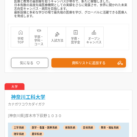
医療と教育の最前線を担うキャンパスが堺市で、新たに稼働しました。
日本有数の高度先端医療機関としての実績をさらに発展させ、世界に開かれた未来
志向型キャンパス・病院を目指します。
最新設備と多彩な学びの場で最先端の医療を学び、グローバルに活躍できる医療人
を育成します。
学部・
学校
学費・
オープン
学科・
入試方法
TOP
奨学金
キャンパス
コース
気になる
資料リストに追加する
大学
神奈川工科大学
カナガワコウカダイガク
[神奈川県]厚木市下荻野１０３０
工学系統
医学・看護・医療系統
家政系統
芸術系統
教育・福祉系統
理学系統
農学系統