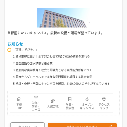
首都圏に4つのキャンパス。最新の設備と環境が整っています。
お知らせ
「実る、学びを。」
1.資格取得に強い！全学部合わせて約50種類の資格が取れる
2.全国屈指の国家試験合格者数
3.徹底的な実学教育！社会で即戦力となる実践能力が身につく
4.医療からグローバルまで多様な学問領域を網羅する総合大学
5.池袋・中野・千葉にキャンパスを展開。約10,000人の学生が学んでいます
学部・
学校
学費・
オープン
アクセス
学科・
入試方法
TOP
奨学金
キャンパス
マップ
コース
気になる
資料リストに追加する