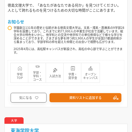
徳島文理大学で、「あなたがあなたである何か」を見つけてください。
人として誇れるものを見つけるための大切な時間がここにあります。
お知らせ
学園創立131年の歴史と伝統がある徳島文理大学は、文系・理系・医療系の9学部28
学科を設置しており、これまでに約77,000人の卒業生が社会で活躍しています。総
合大学の特色をいかし、他学科との交流や他学科での単位修得などで様々な学びを
深めることができます。さまざまな夢を持つ約3,900人の学生が全国37都道府県か
ら集まっており、学部学科の枠を超えた仲間との出会いで視野も広がります。
2025年4月には、高松駅キャンパスが新設され、高松の中心部で学ぶことができま
す。
学部・
学校
学費・
オープン
学科・
入試方法
TOP
奨学金
キャンパス
コース
気になる
資料リストに追加する
大学
東海学院大学