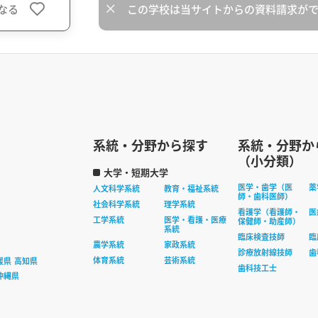
なる
この学校は当サイトからの資料請求が
系統・分野から探す
系統・分野か
（小分類）
大学・短期大学
医学・歯学（医
薬
人文科学系統
教育・福祉系統
師・歯科医師）
社会科学系統
理学系統
看護学（看護師・
医
工学系統
医学・看護・医療
保健師・助産師）
系統
臨床検査技師
臨
農学系統
家政系統
診療放射線技師
歯
体育系統
芸術系統
媛県
高知県
歯科技工士
沖縄県