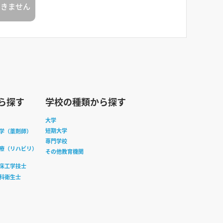
できません
ら探す
学校の種類から探す
大学
短期大学
学（薬剤師）
専門学校
療（リハビリ）
その他教育機関
床工学技士
科衛生士