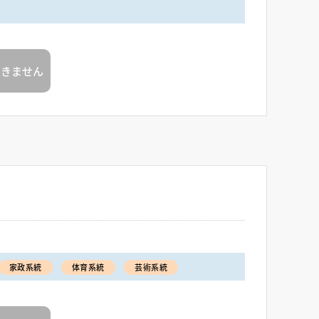
できません
家政系統
体育系統
芸術系統