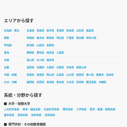
エリアから探す
北海道・東北
北海道
青森県
岩手県
宮城県
秋田県
山形県
福島県
関東
茨城県
栃木県
群馬県
埼玉県
千葉県
東京都
神奈川県
甲信越
新潟県
山梨県
長野県
東海
静岡県
愛知県
岐阜県
三重県
北陸
富山県
石川県
福井県
近畿
滋賀県
京都府
大阪府
兵庫県
奈良県
和歌山県
中国・四国
鳥取県
島根県
岡山県
広島県
山口県
徳島県
香川県
愛媛県
高知県
九州・沖縄
福岡県
佐賀県
長崎県
熊本県
大分県
宮崎県
鹿児島県
沖縄県
系統・分野から探す
大学・短期大学
人文科学系統
教育・福祉系統
社会科学系統
理学系統
工学系統
医学・看護・医療系統
農学系統
家政系統
体育系統
芸術系統
専門学校・その他教育機関