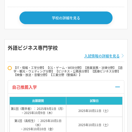
学校の詳細を見る
外語ビジネス専門学校
入試情報の詳細を見る
【IT・情報・工学分野】 【CG・ゲーム・WEB分野】 【商業実務・法律分野】 【語
学・観光・ウェディング分野】 【ビジネス・公務員分野】 【医療ビジネス分野】
【映像・放送・音響分野】 【工業分野（整備系）】
自己推薦入学
出願期間
試験日
第1回（既卒者）： 2025年9月1日（月）
2025年10月11日（土）
~ 2025年10月9日（木）
第1回（高校生）： 2025年10月1日
（水）
2025年10月11日（土）
~ 2025年10月10日（金）