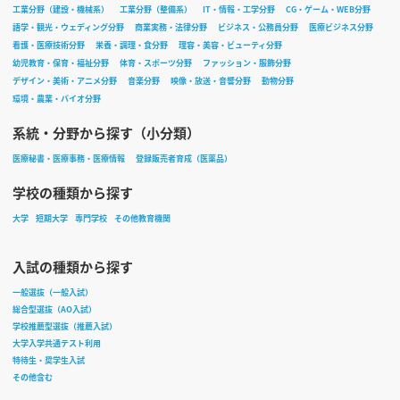
工業分野（建設・機械系）
工業分野（整備系）
IT・情報・工学分野
CG・ゲーム・WEB分野
語学・観光・ウェディング分野
商業実務・法律分野
ビジネス・公務員分野
医療ビジネス分野
看護・医療技術分野
栄養・調理・食分野
理容・美容・ビューティ分野
幼児教育・保育・福祉分野
体育・スポーツ分野
ファッション・服飾分野
デザイン・美術・アニメ分野
音楽分野
映像・放送・音響分野
動物分野
環境・農業・バイオ分野
系統・分野から探す（小分類）
医療秘書・医療事務・医療情報
登録販売者育成（医薬品）
学校の種類から探す
大学
短期大学
専門学校
その他教育機関
入試の種類から探す
一般選抜（一般入試）
総合型選抜（AO入試）
学校推薦型選抜（推薦入試）
大学入学共通テスト利用
特待生・奨学生入試
その他含む