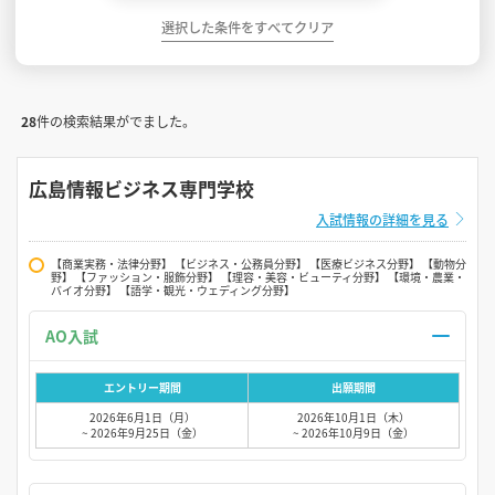
選択した条件をすべてクリア
28
件の検索結果がでました。
広島情報ビジネス専門学校
入試情報の詳細を見る
【商業実務・法律分野】 【ビジネス・公務員分野】 【医療ビジネス分野】 【動物分
野】 【ファッション・服飾分野】 【理容・美容・ビューティ分野】 【環境・農業・
バイオ分野】 【語学・観光・ウェディング分野】
AO入試
エントリー期間
出願期間
2026年6月1日（月）
2026年10月1日（木）
~ 2026年9月25日（金）
~ 2026年10月9日（金）