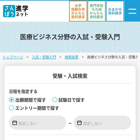
大学
専門学校
短期大学
その他
おまかせ
かんたん
かんたん
資料請求
資料請求
資料請求
医療ビジネス分野の入試・受験入門
ログイン
気になる
資料リスト
・登録
トップページ
入試・受験入門
検索結果
医療ビジネス分野の入試・受験入
学校を探す
オープンキャンパスを探す
受験・入試検索
進学イベント
日程を
指定する
出願期間で探す
試験日で探す
入試・受験入門
エントリー期間で探す
お役立ち情報
～