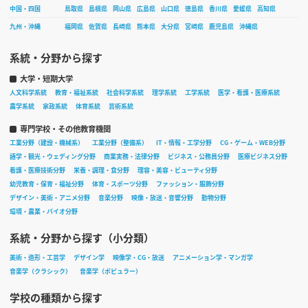
中国・四国
鳥取県
島根県
岡山県
広島県
山口県
徳島県
香川県
愛媛県
高知県
九州・沖縄
福岡県
佐賀県
長崎県
熊本県
大分県
宮崎県
鹿児島県
沖縄県
系統・分野から探す
大学・短期大学
人文科学系統
教育・福祉系統
社会科学系統
理学系統
工学系統
医学・看護・医療系統
農学系統
家政系統
体育系統
芸術系統
専門学校・その他教育機関
工業分野（建設・機械系）
工業分野（整備系）
IT・情報・工学分野
CG・ゲーム・WEB分野
語学・観光・ウェディング分野
商業実務・法律分野
ビジネス・公務員分野
医療ビジネス分野
看護・医療技術分野
栄養・調理・食分野
理容・美容・ビューティ分野
幼児教育・保育・福祉分野
体育・スポーツ分野
ファッション・服飾分野
デザイン・美術・アニメ分野
音楽分野
映像・放送・音響分野
動物分野
環境・農業・バイオ分野
系統・分野から探す（小分類）
美術・造形・工芸学
デザイン学
映像学・CG・放送
アニメーション学・マンガ学
音楽学（クラシック）
音楽学（ポピュラー）
学校の種類から探す