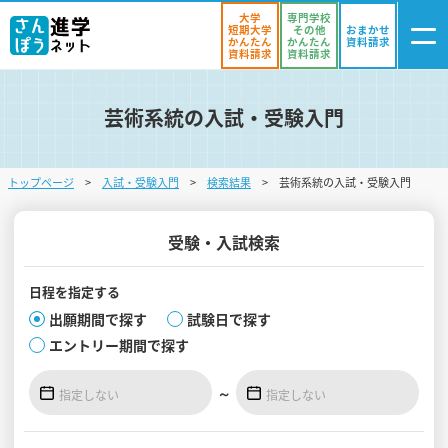
大学
専門学校
短期大学
その他
おまかせ
かんたん
かんたん
資料請求
資料請求
資料請求
芸術系統の入試・受験入門
ログイン
気になる
資料リスト
・登録
トップページ
入試・受験入門
検索結果
芸術系統の入試・受験入門
学校を探す
オープンキャンパスを探す
受験・入試検索
進学イベント
日程を
指定する
出願期間で探す
試験日で探す
入試・受験入門
エントリー期間で探す
お役立ち情報
～