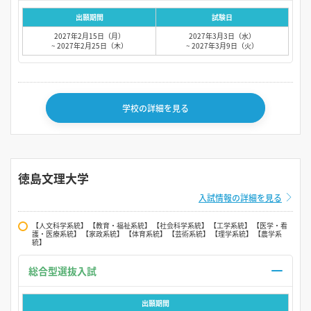
出願期間
試験日
2027年2月15日（月）
2027年3月3日（水）
~ 2027年2月25日（木）
~ 2027年3月9日（火）
学校の詳細を見る
徳島文理大学
入試情報の詳細を見る
【人文科学系統】 【教育・福祉系統】 【社会科学系統】 【工学系統】 【医学・看
護・医療系統】 【家政系統】 【体育系統】 【芸術系統】 【理学系統】 【農学系
統】
総合型選抜入試
出願期間