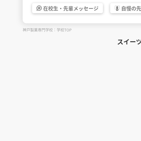
在校生・
先輩
メッセージ
自慢の
神戸製菓専門学校：学校TOP
スイー