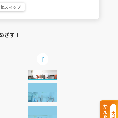
クセス
マップ
めざす！