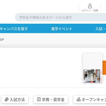
ログイン・登録
キャンパスを探す
進学イベント
入試
OP
入試方法
学費・
奨学金
オープン
キャ