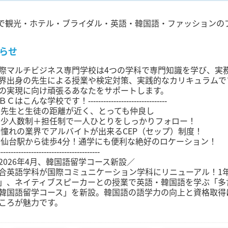
で観光・ホテル・ブライダル・英語・韓国語・ファッションの
らせ
際マルチビジネス専門学校は4つの学科で専門知識を学び、実
界出身の先生による授業や検定対策、実践的なカリキュラムで
の実現に向け頑張るあなたをサポートします。
Ｃはこんな学校です！‐‐‐‐‐‐‐‐‐‐‐‐‐‐‐‐‐‐‐‐‐‐‐‐‐‐‐‐‐‐‐
 先生と生徒の距離が近く、とっても仲良し
 少人数制＋担任制で一人ひとりをしっかりフォロー！
 憧れの業界でアルバイトが出来るCEP（セップ）制度！
 仙台駅から徒歩4分！通学にも便利な絶好のロケーション！
‐‐‐‐‐‐‐‐‐‐‐‐‐‐‐‐‐‐‐‐‐‐‐‐‐‐‐‐‐‐‐‐‐‐‐‐‐‐‐‐
2026年4月、韓国語留学コース新設／
合英語学科が国際コミュニケーション学科にリニューアル！1
」、ネイティブスピーカーとの授業で英語・韓国語を学ぶ「多
韓国語留学コース」を新設。韓国語の語学力の向上と資格取得
ころが魅力です。