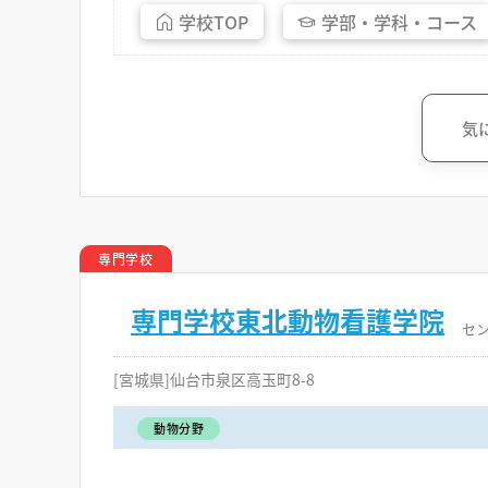
学校
TOP
学部・
学科・
コース
気
専門学校
専門学校東北動物看護学院
セ
[宮城県]仙台市泉区高玉町8-8
動物分野