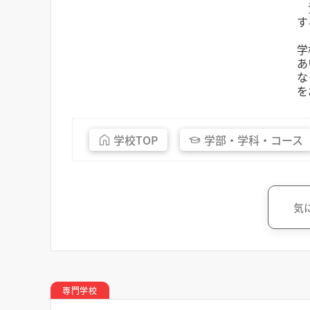
資
す
学
あ
な
を
学校
TOP
学部・
学科・
コース
気
専門学校