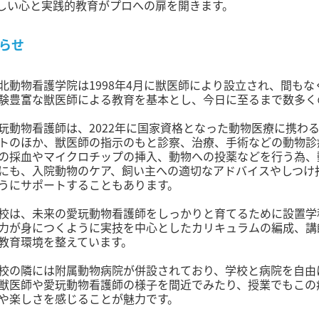
しい心と実践的教育がプロへの扉を開きます。
らせ
北動物看護学院は1998年4月に獣医師により設立され、間もな
験豊富な獣医師による教育を基本とし、今日に至るまで数多く
玩動物看護師は、2022年に国家資格となった動物医療に携わ
トのほか、獣医師の指示のもと診察、治療、手術などの動物診
の採血やマイクロチップの挿入、動物への投薬などを行う為、
にも、入院動物のケア、飼い主への適切なアドバイスやしつけ
うにサポートすることもあります。
校は、未来の愛玩動物看護師をしっかりと育てるために設置学
力が身につくように実技を中心としたカリキュラムの編成、講
教育環境を整えています。
校の隣には附属動物病院が併設されており、学校と病院を自由
獣医師や愛玩動物看護師の様子を間近でみたり、授業でもこの
や楽しさを感じることが魅力です。