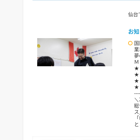
仙台
お知
国
業
夢
ＭＢ
★
★
★
★
‐‐‐
＼
総
ス
「
と