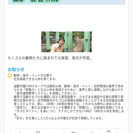
動物分野
環境・農業・バイオ分野
たくさんの動物たちに囲まれての実習、毎日が充実。
お知らせ
動物・海洋・ペットの分野で
社会貢献できる人材を育てます。
滋慶学園COMグループでは開校以来、動物・海洋・ペット・自然環境の業界で求め
られる「即戦力」となる人材を育成するために、業界と密に連携しながら創られた
「産学連携教育システム」を実践してきました。
業界で活躍するプロを講師に迎えた実習授業や、さまざまな施設や企業の現場で実
際の仕事を学び、在学期間中からプロの現場を経験することができる本校独自の教
育システムです。更に、3年制・4年制の専攻では、これからの時代に求められる
「語学力」、新たな企画やイベントを構築する「想像力」、お客様を笑顔にできる
「ホスピタリティ」を身につけ、アナタしかできないONLY ONEの人材を育成しま
す。
「好き」を仕事にした1万人以上の卒業生が社会で貢献しています。