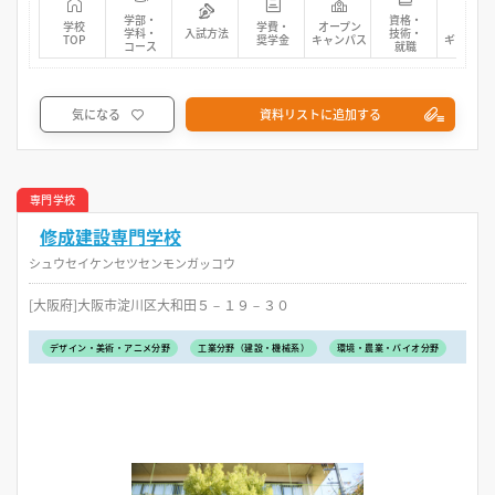
学部・
資格・
学校
学費・
オープン
フォト
学科・
入試方法
技術・
TOP
奨学金
キャンパス
ギャラリ
コース
就職
気になる
資料リストに追加する
専門学校
修成建設専門学校
シュウセイケンセツセンモンガッコウ
[大阪府]大阪市淀川区大和田５－１９－３０
デザイン・美術・アニメ分野
工業分野（建設・機械系）
環境・農業・バイオ分野