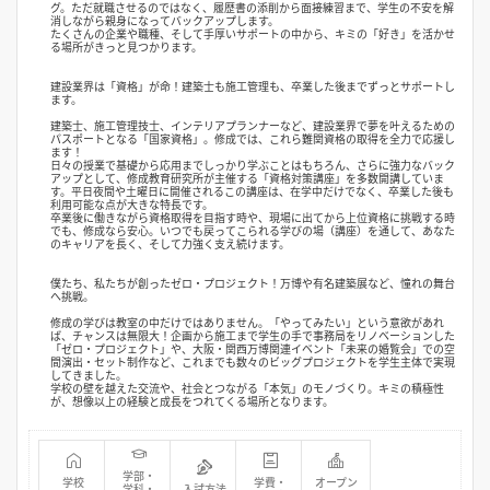
グ。ただ就職させるのではなく、履歴書の添削から面接練習まで、学生の不安を解
消しながら親身になってバックアップします。
たくさんの企業や職種、そして手厚いサポートの中から、キミの「好き」を活かせ
る場所がきっと見つかります。
建設業界は「資格」が命！建築士も施工管理も、卒業した後までずっとサポートし
ます。
建築士、施工管理技士、インテリアプランナーなど、建設業界で夢を叶えるための
パスポートとなる「国家資格」。修成では、これら難関資格の取得を全力で応援し
ます！
日々の授業で基礎から応用までしっかり学ぶことはもちろん、さらに強力なバック
アップとして、修成教育研究所が主催する「資格対策講座」を多数開講していま
す。平日夜間や土曜日に開催されるこの講座は、在学中だけでなく、卒業した後も
利用可能な点が大きな特長です。
卒業後に働きながら資格取得を目指す時や、現場に出てから上位資格に挑戦する時
でも、修成なら安心。いつでも戻ってこられる学びの場（講座）を通して、あなた
のキャリアを長く、そして力強く支え続けます。
僕たち、私たちが創ったゼロ・プロジェクト！万博や有名建築展など、憧れの舞台
へ挑戦。
修成の学びは教室の中だけではありません。「やってみたい」という意欲があれ
ば、チャンスは無限大！企画から施工まで学生の手で事務局をリノベーションした
「ゼロ・プロジェクト」や、大阪・関西万博関連イベント「未来の婚覧会」での空
間演出・セット制作など、これまでも数々のビッグプロジェクトを学生主体で実現
してきました。
学校の壁を越えた交流や、社会とつながる「本気」のモノづくり。キミの積極性
が、想像以上の経験と成長をつれてくる場所となります。
学部・
学校
学費・
オープン
学科・
入試方法