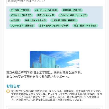
[東京都]大田区西蒲田5-23-22
IT・情報・工学分野
CG・ゲーム・WEB分野
商業実務・法律分野
ビジネス・公務員分野
医療ビジネス分野
デザイン・美術・アニメ分野
音楽分野
映像・放送・音響分野
工業分野（建設・機械系）
ファッション・服飾分野
語学・観光・ウェディング分野
環境・農業・バイオ分野
東京の総合専門学校 日本工学院は、未来も多彩な26学科。
あなたの夢の実現をあらゆる角度からサポート。
お知らせ
蒲田駅から徒歩2分に位置する蒲田キャンパス。大講義室、学生専用ラウンジなど、
音楽系実習棟＆クラブハウス棟、セントラルプラザ、約4000名収容可能な地下多目
的ホール「日本工学院アリーナ」に加え、ホテル・観光科専用のホテル実習室な
ど、各分野の学びに必要な最先端の施設・設備を完備しています。