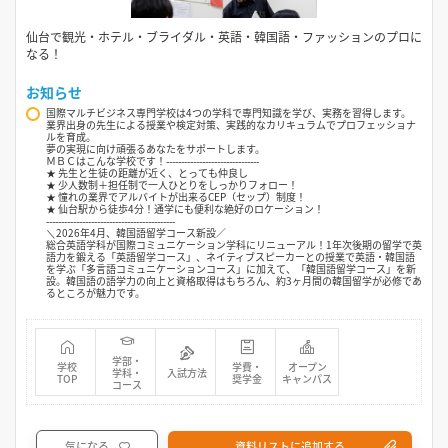
仙台で観光・ホテル・ブライダル・英語・韓国語・ファッションのプロに
なる！
お知らせ
国際マルチビジネス専門学校は4つの学科で専門知識を学び、実務を習得します。
業界出身の先生による授業や検定対策、実践的なカリキュラムでプロフェッショナ
ルを育成。
夢の実現に向け頑張るあなたをサポートします。
ＭＢＣはこんな学校です！‐‐‐‐‐‐‐‐‐‐‐‐‐‐‐‐‐‐‐‐‐‐‐‐‐‐‐‐‐‐‐
★ 先生と生徒の距離が近く、とっても仲良し
★ 少人数制＋担任制で一人ひとりをしっかりフォロー！
★ 憧れの業界でアルバイトが出来るCEP（セップ）制度！
★ 仙台駅から徒歩4分！通学にも便利な絶好のロケーション！
‐‐‐‐‐‐‐‐‐‐‐‐‐‐‐‐‐‐‐‐‐‐‐‐‐‐‐‐‐‐‐‐‐‐‐‐‐‐‐‐‐‐‐
＼2026年4月、韓国語留学コース新設／
総合英語学科が国際コミュニケーション学科にリニューアル！1年次後期の留学で英
語力を鍛える「英語留学コース」、ネイティブスピーカーとの授業で英語・韓国語
を学ぶ「多言語コミュニケーションコース」に加えて、「韓国語留学コース」を新
設。韓国語の語学力の向上と資格取得はもちろん、約3ヶ月間の韓国留学が必修であ
るところが魅力です。
学部・
学校
学費・
オープン
学科・
入試方法
TOP
奨学金
キャンパス
コース
気になる
資料リストに追加する