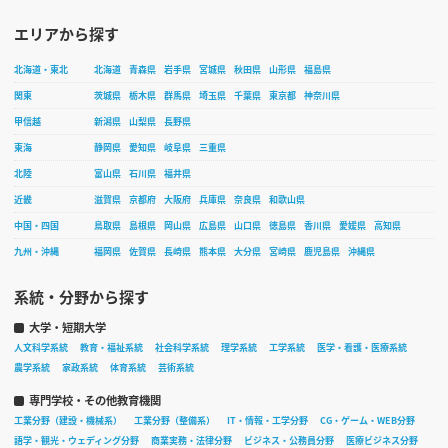
エリアから探す
北海道・東北
北海道
青森県
岩手県
宮城県
秋田県
山形県
福島県
関東
茨城県
栃木県
群馬県
埼玉県
千葉県
東京都
神奈川県
甲信越
新潟県
山梨県
長野県
東海
静岡県
愛知県
岐阜県
三重県
北陸
富山県
石川県
福井県
近畿
滋賀県
京都府
大阪府
兵庫県
奈良県
和歌山県
中国・四国
鳥取県
島根県
岡山県
広島県
山口県
徳島県
香川県
愛媛県
高知県
九州・沖縄
福岡県
佐賀県
長崎県
熊本県
大分県
宮崎県
鹿児島県
沖縄県
系統・分野から探す
大学・短期大学
人文科学系統
教育・福祉系統
社会科学系統
理学系統
工学系統
医学・看護・医療系統
農学系統
家政系統
体育系統
芸術系統
専門学校・その他教育機関
工業分野（建設・機械系）
工業分野（整備系）
IT・情報・工学分野
CG・ゲーム・WEB分野
語学・観光・ウェディング分野
商業実務・法律分野
ビジネス・公務員分野
医療ビジネス分野