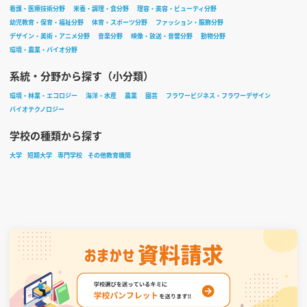
看護・医療技術分野
栄養・調理・食分野
理容・美容・ビューティ分野
幼児教育・保育・福祉分野
体育・スポーツ分野
ファッション・服飾分野
デザイン・美術・アニメ分野
音楽分野
映像・放送・音響分野
動物分野
環境・農業・バイオ分野
系統・分野から探す（小分類）
環境・林業・エコロジー
海洋・水産
農業
園芸
フラワービジネス・フラワーデザイン
バイオテクノロジー
学校の種類から探す
大学
短期大学
専門学校
その他教育機関