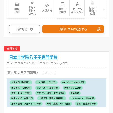
学部・
資格・
学校
学費・
オープン
アクセス
学科・
入試方法
技術・
TOP
奨学金
キャンパス
マップ
コース
就職
気になる
資料リストに追加する
専門学校
日本工学院八王子専門学校
ニホンコウガクインハチオウジセンモンガッコウ
[東京都]大田区西蒲田５－２３－２２
工業分野（整備系）
IT・情報・工学分野
CG・ゲーム・WEB分野
商業実務・法律分野
ビジネス・公務員分野
医療ビジネス分野
体育・スポーツ分野
デザイン・美術・アニメ分野
音楽分野
映像・放送・音響分野
工業分野（建設・機械系）
ファッション・服飾分野
語学・観光・ウェディング分野
環境・農業・バイオ分野
看護・医療技術分野