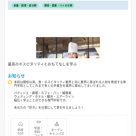
栄養・調理・食分野
環境・農業・バイオ分野
最高のホスピタリティとおもてなしを学ぶ
お知らせ
本校は開校以来、食・ホスピタリティ業界と共に業界に喜ばれる人材を育成する専
門学校としてこれまで多くの卒業生を業界に輩出してまいりました。
パティシエ・調理・カフェ・パン・健康美
ウェディング・ホテル・観光・エアーライン
幅広く学ぶことができる専門学校です。
あなたの「好き」を仕事にして夢を叶えましょう！
学部・
学校
オープン
学科・
TOP
キャンパス
コース