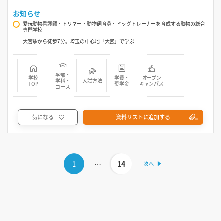
お知らせ
愛玩動物看護師・トリマー・動物飼育員・ドッグトレーナーを育成する動物の総合
専門学校
大宮駅から徒歩7分。埼玉の中心地「大宮」で学ぶ
学部・
学校
学費・
オープン
学科・
入試方法
TOP
奨学金
キャンパス
コース
気になる
資料リストに追加する
1
…
14