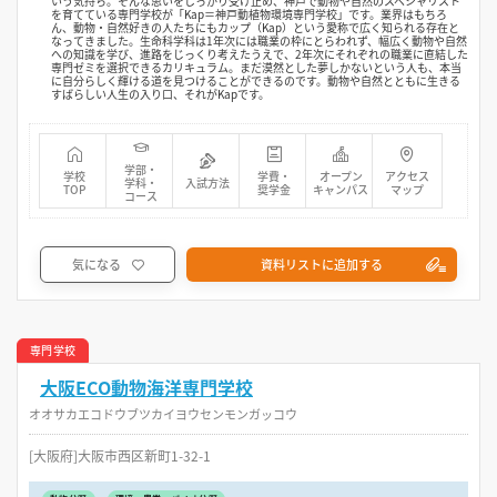
いう気持ち。そんな思いをしっかり受け止め、神戸で動物や自然のスペシャリスト
を育てている専門学校が「Kap＝神戸動植物環境専門学校」です。業界はもちろ
ん、動物・自然好きの人たちにもカップ（Kap）という愛称で広く知られる存在と
なってきました。生命科学科は1年次には職業の枠にとらわれず、幅広く動物や自然
への知識を学び、進路をじっくり考えたうえで、2年次にそれぞれの職業に直結した
専門ゼミを選択できるカリキュラム。まだ漠然とした夢しかないという人も、本当
に自分らしく輝ける道を見つけることができるのです。動物や自然とともに生きる
すばらしい人生の入り口、それがKapです。
学部・
学校
学費・
オープン
アクセス
学科・
入試方法
TOP
奨学金
キャンパス
マップ
コース
気になる
資料リストに追加する
専門学校
大阪ECO動物海洋専門学校
オオサカエコドウブツカイヨウセンモンガッコウ
[大阪府]大阪市西区新町1-32-1