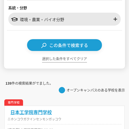
系統・分野
見学会WEB手引書
環境・農業・バイオ分野
校内オンラインガイダンス
アンケートフォーム（学校用）
この条件で検索する
選択した条件をすべてクリア
139
件の検索結果がでました。
オープンキャンパスのある学校を表示
専門学校
日本工学院専門学校
ニホンコウガクインセンモンガッコウ