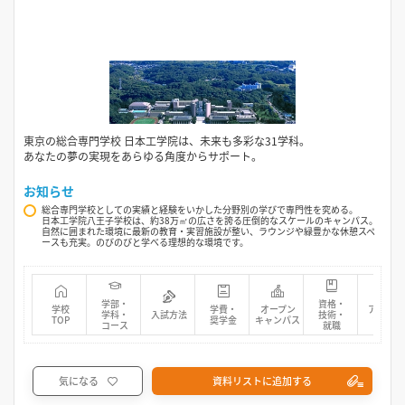
東京の総合専門学校 日本工学院は、未来も多彩な31学科。
あなたの夢の実現をあらゆる角度からサポート。
お知らせ
総合専門学校としての実績と経験をいかした分野別の学びで専門性を究める。
日本工学院八王子学校は、約38万㎡の広さを誇る圧倒的なスケールのキャンパス。
自然に囲まれた環境に最新の教育・実習施設が整い、ラウンジや緑豊かな休憩スペ
ースも充実。のびのびと学べる理想的な環境です。
学部・
資格・
学校
学費・
オープン
アクセス
学科・
入試方法
技術・
TOP
奨学金
キャンパス
マップ
コース
就職
気になる
資料リストに追加する