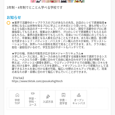
3年制・4年制でとことん学べる学校です
お知らせ
★業界で活躍中のトップクラスのプロがあなたの先生。お店のレシピで直接指導★
本物になるには本物を知るプロに学ぶことが大切という思いから、誰もが知ってい
るような超人気店のオーナーやシェフ、パティシエなど、現役で活躍中のプロに直
接指導してもらえます。授業は少人数制で、プロのレシピで直接教えてもらえるの
はもちろん、業界の話を聞かせてもらったり、将来についての相談にのってもらっ
たりと、卒業後に重要となる人脈を広げることもできます。また年に数回、各分野
を代表するシェフ・パティシエ・バリスタ・パン職人の方々が来校。デモンストレ
ーションでは、世界レベルの技術を間近で見ることができます。また、クラス毎に
担任・副担任がいるので、学生生活のサポートもバッチリです。
★学びの幅、将来の可能性が広がるWメジャーカリキュラム★
入学したコースに加え、他コースのあなたが希望する授業を無料で選択できるシス
テム。一人ひとりの夢・目標に合わせて自由に組み合わせができる事が特徴です。
例えば、パティシエ+調理を選択し、ウエディングやホテルでの就職に強いスキルを
身に付ける事や、調理+バリスタを選択し、イタリアンレストランで即戦力として活
躍できるスキルを身に付ける事が可能。幅広い分野のスキルアップを通して、将来
のあなたの夢・目標に合わせて幅広く学んでいくことができます。
【TikTok】
https://www.tiktok.com/@osakahightech
学部・
学校
学費・
オープン
学科・
入試方法
TOP
奨学金
キャンパス
コース