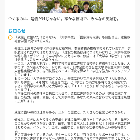
つくるのは、建物だけじゃない。確かな技術で、みんなの笑顔を。
お知らせ
「就職」に強いだけじゃない。「大学卒業」「国家資格取得」も目指せる。建設の
総合学園で見つける未来。
修成は 116 年の歴史と圧倒的な就職実績、難関資格の取得で知られていますが、選
択肢はそれだけではありません。「建設の技術は身につけたいけれど、大学卒業の
資格も捨てがたい…」そんな想いに応えるため、修成には「大学卒（学士）」を目
指せる 2つのルートがあります。
一つは「大学編入制度」。専門学校で実務に直結する技術と資格を手にした後、大
学の 3年次へ編入するルートです。毎年、日本全国の国公立大学や私立大学への編
入合格実績があり、専門技術をベースに研究を深めたい学生を強力にバックアップ
しています。
もう一つは「大学併修プログラム」。修成に通いながら通信制大学（大阪芸術大
学）も併修し、4 年間で「高度専門士」と「学士」の両方を取得できる制度です。
まさに専門学校の実践力と大学の知見の「イイトコどり」ができる新しい学びのス
タイルです。
入学後に自分の適性や目標に合わせて、柔軟に進路を選べるのが「建設の総合学
園」の魅力。就職、資格、そして大学卒業。あなたの未来に合わせて可能性は無限
に広がります。
就職に強いのには理由がある。116 年の歴史と、たくさんの企業とのつながり。
修成は、長きにわたり多くの卒業生を建設業界へ送り出してきたからこそ、業界と
のつながりの強さが違います。毎年、集まる求人は 2,500 社以上！設計や施工管理
はもちろん、インテリア、土木、造園など、目指せる仕事の幅が広いのも特長で
す。
その実績を支えているのが、学生一人ひとりに「寄り添う」サポート体制です。ク
ラス担任と進路アドバイザーが連携し、入学直後から希望や適性を丁寧にヒアリン