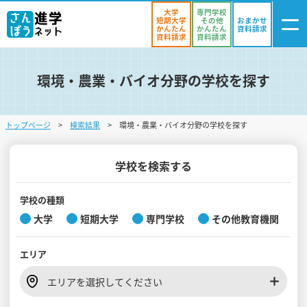
大学
専門学校
短期大学
その他
おまかせ
かんたん
かんたん
資料請求
資料請求
資料請求
環境・農業・バイオ分野の学校を探す
ログイン
気になる
資料リスト
・登録
トップページ
検索結果
環境・農業・バイオ分野の学校を探す
学校を探す
オープンキャンパスを探す
学校を検索する
進学イベント
学校の種類
大学
短期大学
専門学校
その他教育機関
入試・受験入門
エリア
お役立ち情報
エリアを選択してください