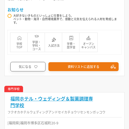
お知らせ
大好きないきものといっしょに仕事をしよう。
ペット・動物・海洋・自然環境業界で、感動と元気を伝えられる人材を育成しま
す。
学部・
学校
学費・
オープン
学科・
入試方法
TOP
奨学金
キャンパス
コース
気になる
資料リストに追加する
専門学校
福岡ホテル・ウェディング＆製菓調理専
門学校
フクオカホテルウェディングアンドセイカチョウリセンモンガッコウ
[福岡県]福岡市博多区石城町20-9