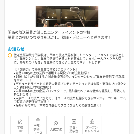
関西の放送業界が創ったエンターテイメントの学校
業界との強いつながりを活かし、就職・デビューへと導きます！
お知らせ
放送芸術学院専門学校は、関西の放送業界が創ったエンターテイメントの学校とし
て、業界とともに、業界で活躍できる人材を育成しています。一人ひとりを大切
に、あなたの「好き」を仕事にできるよう全力でサポートします！
【「創造力」で夢を仕事にする5つのポイント】
●総勢230名以上の業界で活躍する現役プロが直接指導！
●140社以上が参加する合同企業説明会や、インターンシップ(業界研修制度)で就職
をサポート！
●デビューをサポートする新人発掘プレゼンテーションでは大阪・東京のプロダクシ
ョン約120社が本校に集結！
●年間100本以上の企業プロジェクトで、最前線のリアルな仕事を経験し、即戦力を
身に付ける！
●入学コースの授業に加えて、他コースの授業も選択できるWメジャーカリキュラム
で将来の選択肢が広がる！
●海外研修で本場・本物を体感してプロになるための感性を磨く！
学部・
学校
学費・
オープン
学科・
入試方法
TOP
奨学金
キャンパス
コース