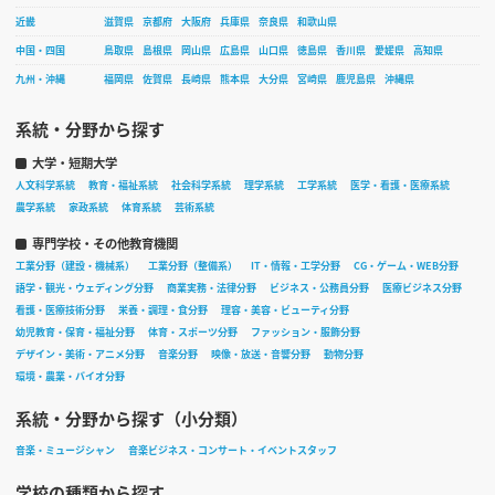
近畿
滋賀県
京都府
大阪府
兵庫県
奈良県
和歌山県
中国・四国
鳥取県
島根県
岡山県
広島県
山口県
徳島県
香川県
愛媛県
高知県
九州・沖縄
福岡県
佐賀県
長崎県
熊本県
大分県
宮崎県
鹿児島県
沖縄県
系統・分野から探す
大学・短期大学
人文科学系統
教育・福祉系統
社会科学系統
理学系統
工学系統
医学・看護・医療系統
農学系統
家政系統
体育系統
芸術系統
専門学校・その他教育機関
工業分野（建設・機械系）
工業分野（整備系）
IT・情報・工学分野
CG・ゲーム・WEB分野
語学・観光・ウェディング分野
商業実務・法律分野
ビジネス・公務員分野
医療ビジネス分野
看護・医療技術分野
栄養・調理・食分野
理容・美容・ビューティ分野
幼児教育・保育・福祉分野
体育・スポーツ分野
ファッション・服飾分野
デザイン・美術・アニメ分野
音楽分野
映像・放送・音響分野
動物分野
環境・農業・バイオ分野
系統・分野から探す（小分類）
音楽・ミュージシャン
音楽ビジネス・コンサート・イベントスタッフ
学校の種類から探す