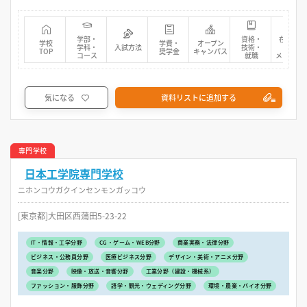
学部・
資格・
在校生・
学校
学費・
オープン
学科・
入試方法
技術・
先輩
TOP
奨学金
キャンパス
コース
就職
メッセー
気になる
資料リストに追加する
専門学校
日本工学院専門学校
ニホンコウガクインセンモンガッコウ
[東京都]大田区西蒲田5-23-22
IT・情報・工学分野
CG・ゲーム・WEB分野
商業実務・法律分野
ビジネス・公務員分野
医療ビジネス分野
デザイン・美術・アニメ分野
音楽分野
映像・放送・音響分野
工業分野（建設・機械系）
ファッション・服飾分野
語学・観光・ウェディング分野
環境・農業・バイオ分野