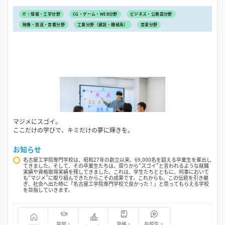
IT・情報・工学分野
CG・ゲーム・WEB分野
ビジネス・公務員分野
映像・放送・音響分野
工業分野（建設・機械系）
音楽分野
マジメにスゴイ。
ここだけの学びで、キミだけの夢に輝きを。
お知らせ
名古屋工学院専門学校は、昭和27年の創立以来、69,000名を超える卒業生を輩出し
てきました。そして、その卒業生たちは、周りから“スゴイ”と言われるような就職
実績や資格取得実績を残してきました。これは、学生たちとともに、何事において
も“マジメ”に取り組んできたからこその成果です。これからも、この伝統を引き継
ぎ、社会へ出た時に「名古屋工学院専門学校で良かった！」と思ってもらえる学校
を目指していきます。
学部・
資格・
在校生・