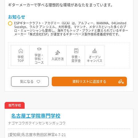
ギターメーカーで学べる理想的な環境があなたをまっています。
お知らせ
ESPギタークラフト・アカデミー（GCA）は、アルフィー、WANIMA、04Limited
Sazabys、ラルク アン シエル、大村孝佳、マドンナ、メタリカといった多くのプ
ロ・ミュージシャンも愛用し、海外でもトップ・ブランドと数えられているギター
メーカー「株式会社ESP」が運営するギターベース製作技術者養成学校です。
学部・
学校
学費・
オープン
学科・
入試方法
TOP
奨学金
キャンパス
コース
気になる
資料リストに追加する
専門学校
名古屋工学院専門学校
ナゴヤコウガクインセンモンガッコウ
[愛知県]名古屋市熱田区神宮4-7-21