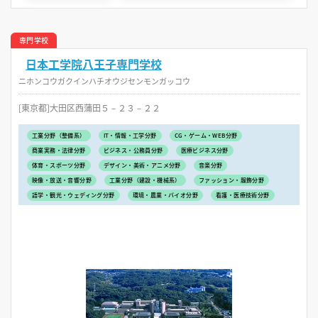
専門学校
日本工学院八王子専門学校
ニホンコウガクインハチオウジセンモンガッコウ
[東京都]大田区西蒲田５－２３－２２
工業分野（整備系）
IT・情報・工学分野
CG・ゲーム・WEB分野
商業実務・法律分野
ビジネス・公務員分野
医療ビジネス分野
体育・スポーツ分野
デザイン・美術・アニメ分野
音楽分野
映像・放送・音響分野
工業分野（建設・機械系）
ファッション・服飾分野
語学・観光・ウェディング分野
環境・農業・バイオ分野
看護・医療技術分野