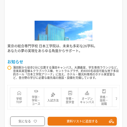
東京の総合専門学校 日本工学院は、未来も多彩な26学科。
あなたの夢の実現をあらゆる角度からサポート。
お知らせ
蒲田駅から徒歩2分に位置する蒲田キャンパス。大講義室、学生専用ラウンジなど、
音楽系実習棟＆クラブハウス棟、セントラルプラザ、約4000名収容可能な地下多目
的ホール「日本工学院アリーナ」に加え、ホテル・観光科専用のホテル実習室な
ど、各分野の学びに必要な最先端の施設・設備を完備しています。
学部・
資格・
学校
学費・
オープン
アクセス
学科・
入試方法
技術・
TOP
奨学金
キャンパス
マップ
コース
就職
気になる
資料リストに追加する