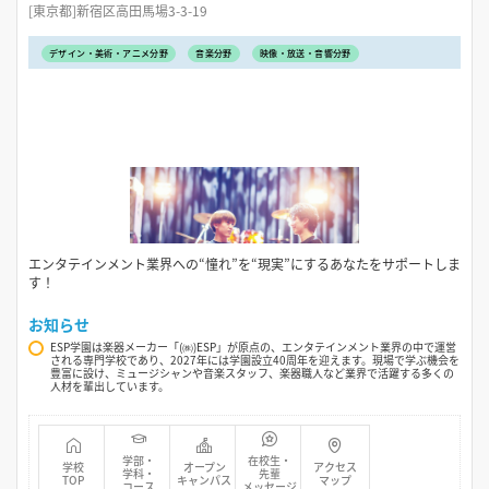
[東京都]新宿区高田馬場3-3-19
デザイン・美術・アニメ分野
音楽分野
映像・放送・音響分野
エンタテインメント業界への“憧れ”を“現実”にするあなたをサポートしま
す！
お知らせ
ESP学園は楽器メーカー「(㈱)ESP」が原点の、エンタテインメント業界の中で運営
される専門学校であり、2027年には学園設立40周年を迎えます。現場で学ぶ機会を
豊富に設け、ミュージシャンや音楽スタッフ、楽器職人など業界で活躍する多くの
人材を輩出しています。
学部・
在校生・
学校
オープン
アクセス
学科・
先輩
TOP
キャンパス
マップ
コース
メッセージ