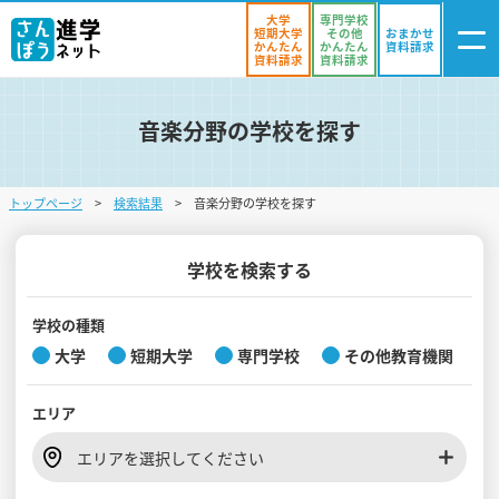
大学
専門学校
短期大学
その他
おまかせ
かんたん
かんたん
資料請求
資料請求
資料請求
音楽分野の学校を探す
ログイン
気になる
資料リスト
・登録
トップページ
検索結果
音楽分野の学校を探す
学校を探す
オープンキャンパスを探す
学校を検索する
進学イベント
学校の種類
大学
短期大学
専門学校
その他教育機関
入試・受験入門
エリア
お役立ち情報
エリアを選択してください