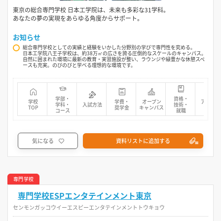
東京の総合専門学校 日本工学院は、未来も多彩な31学科。
あなたの夢の実現をあらゆる角度からサポート。
お知らせ
総合専門学校としての実績と経験をいかした分野別の学びで専門性を究める。
日本工学院八王子学校は、約38万㎡の広さを誇る圧倒的なスケールのキャンパス。
自然に囲まれた環境に最新の教育・実習施設が整い、ラウンジや緑豊かな休憩スペ
ースも充実。のびのびと学べる理想的な環境です。
学部・
資格・
学校
学費・
オープン
アクセス
学科・
入試方法
技術・
TOP
奨学金
キャンパス
マップ
コース
就職
気になる
資料リストに追加する
専門学校
専門学校ESPエンタテインメント東京
センモンガッコウイーエスピーエンタテインメントトウキョウ