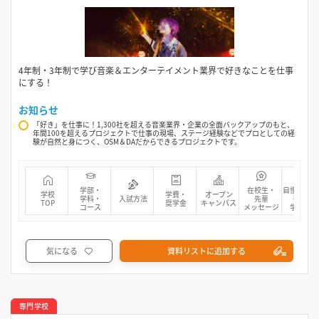
4年制・3年制で学び音楽＆エンターテイメント業界で好きなことを仕事
にする！
お知らせ
「好き」を仕事に！1,300社を超える音楽業界・企業の全面バックアップのもと、
年間100を超えるプロジェクトで仕事の現場、ステージ経験などでプロとしての経
験が自然と身につく、OSM＆DAだからできるプロジェクトです。
学部・
在校生・
自慢の先生
学校
学費・
オープン
学科・
入試方法
先輩
研究・
TOP
奨学金
キャンパス
コース
メッセージ
学生活動
気になる
資料リストに追加する
専門学校