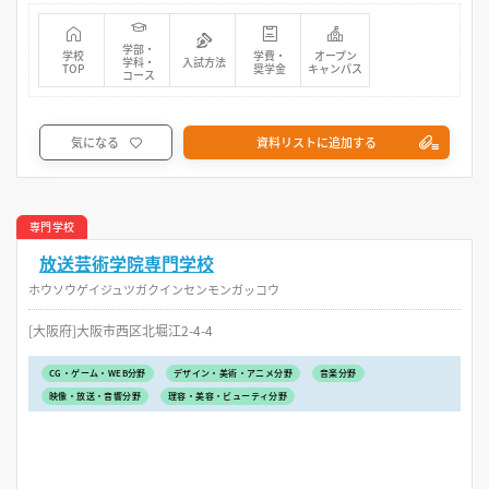
学部・
学校
学費・
オープン
学科・
入試方法
TOP
奨学金
キャンパス
コース
気になる
資料リストに追加する
専門学校
放送芸術学院専門学校
ホウソウゲイジュツガクインセンモンガッコウ
[大阪府]大阪市西区北堀江2-4-4
CG・ゲーム・WEB分野
デザイン・美術・アニメ分野
音楽分野
映像・放送・音響分野
理容・美容・ビューティ分野