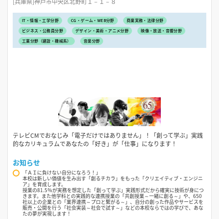
[兵庫県]神戸市中央区北野町１－１－８
IT・情報・工学分野
CG・ゲーム・WEB分野
商業実務・法律分野
ビジネス・公務員分野
デザイン・美術・アニメ分野
映像・放送・音響分野
工業分野（建設・機械系）
音楽分野
テレビCMでおなじみ「電子だけではありません」！「創って学ぶ」実践
的なカリキュラムであなたの「好き」が「仕事」になります！
お知らせ
「ＡＩに負けない自分になろう！」
本校は新しい価値を生み出す「創るチカラ」をもった「クリエイティブ・エンジニ
ア」を育成します。
授業の81.5％が実務を想定した「創って学ぶ」実践形式だから確実に技術が身につ
きます。また他学科との実践的な連携授業の「共創授業～一緒に創る～」や、650
社以上の企業との「業界連携～プロと繋がる～」、自分の創った作品やサービスを
販売・公開を行う「社会実装～社会で試す～」などの本校ならではの学びで、あな
たの夢が実現します！