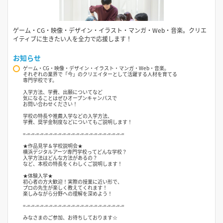
ゲーム・CG・映像・デザイン・イラスト・マンガ・Web・音楽。クリエ
イティブに生きたい人を全力で応援します！
お知らせ
ゲーム・CG・映像・デザイン・イラスト・マンガ・Web・音楽。
それぞれの業界で「今」のクリエイターとして活躍する人材を育てる
専門学校です。
入学方法、学費、出願についてなど
気になることはぜひオープンキャンパスで
お問い合わせください！
学校の特長や推薦入学などの入学方法、
学費、奨学金制度などについてもご説明します！
=-=-=-=-=-=-=-=-=-=-=-=-=-=-=-=-=-=-=-=-=-=-=
★作品見学＆学校説明会★
横浜デジタルアーツ専門学校ってどんな学校？
入学方法はどんな方法があるの？
など、本校の特長をくわしくご説明します！
★体験入学★
初心者の方大歓迎！実際の授業に近い形で、
プロの先生が楽しく教えてくれます！
楽しみながら分野への理解を深めよう！
=-=-=-=-=-=-=-=-=-=-=-=-=-=-=-=-=-=-=-=-=-=-=
みなさまのご参加、お待ちしております☆