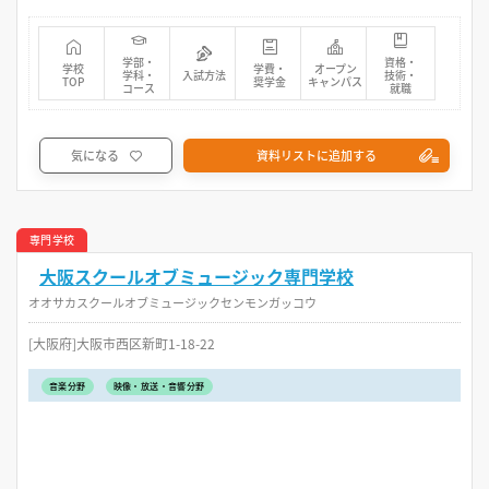
学部・
資格・
学校
学費・
オープン
学科・
入試方法
技術・
TOP
奨学金
キャンパス
コース
就職
気になる
資料リストに追加する
専門学校
大阪スクールオブミュージック専門学校
オオサカスクールオブミュージックセンモンガッコウ
[大阪府]大阪市西区新町1-18-22
音楽分野
映像・放送・音響分野