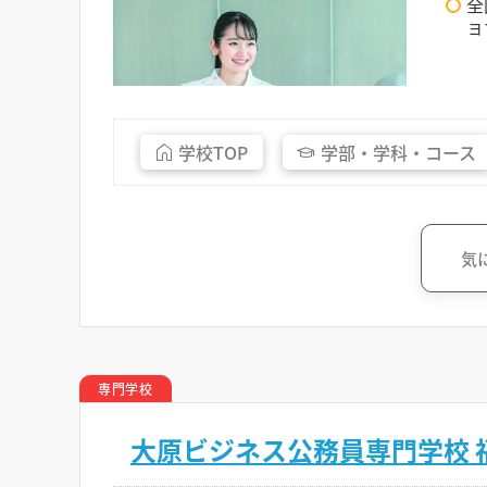
全
ョ
学校
TOP
学部・
学科・
コース
気
専門学校
大原ビジネス公務員専門学校 