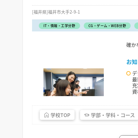
[福井県]福井市大手2-9-1
IT・情報・工学分野
CG・ゲーム・WEB分野
確か
お知
デ
最
充
資
学校
TOP
学部・
学科・
コース