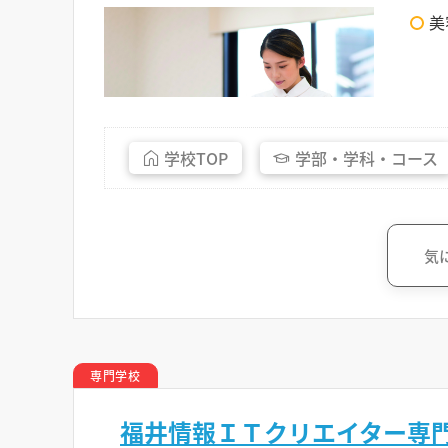
美
学校
TOP
学部・
学科・
コース
気
専門学校
福井情報ＩＴクリエイター専