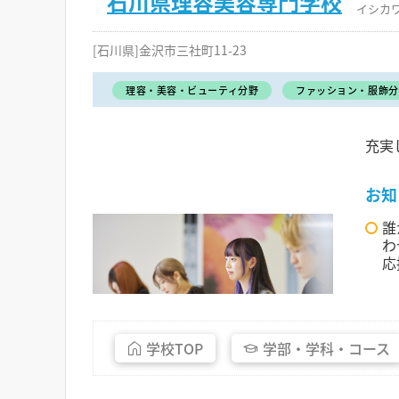
石川県理容美容専門学校
イシカ
[石川県]金沢市三社町11-23
理容・美容・ビューティ分野
ファッション・服飾分
充実
お知
誰
わ
応
学校
TOP
学部・
学科・
コース