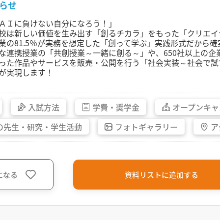
らせ
ＡＩに負けない自分になろう！」
校は新しい価値を生み出す「創るチカラ」をもった「クリエイ
業の81.5％が実務を想定した「創って学ぶ」実践形式だから
な連携授業の「共創授業～一緒に創る～」や、650社以上の
った作品やサービスを販売・公開を行う「社会実装～社会で試
が実現します！
入試方法
学費・
奨学金
オープン
キャ
の先生・
研究・
学生活動
フォト
ギャラリー
ア
になる
資料リストに追加する