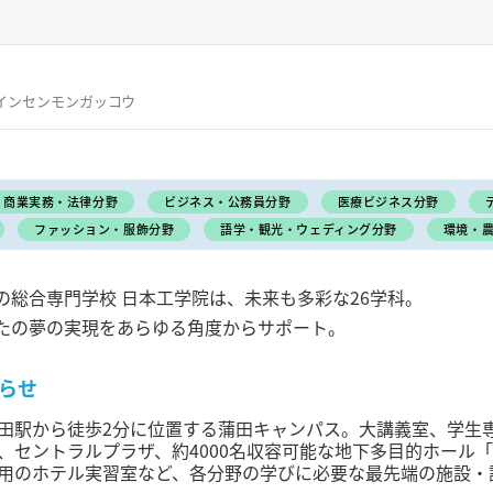
インセンモンガッコウ
商業実務・法律分野
ビジネス・公務員分野
医療ビジネス分野
ファッション・服飾分野
語学・観光・ウェディング分野
環境・
の総合専門学校 日本工学院は、未来も多彩な26学科。
たの夢の実現をあらゆる角度からサポート。
らせ
田駅から徒歩2分に位置する蒲田キャンパス。大講義室、学生
、セントラルプラザ、約4000名収容可能な地下多目的ホール
用のホテル実習室など、各分野の学びに必要な最先端の施設・