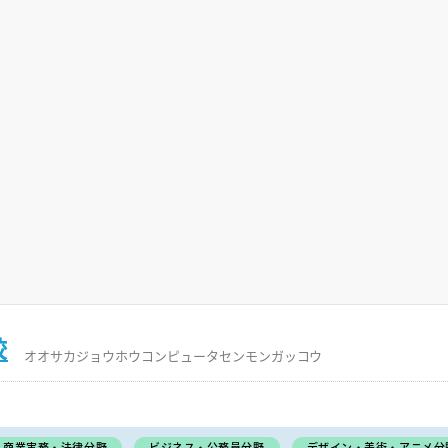
校
オオサカジョウホウコンピュータセンモンガッコウ
商業実務・法律分野
ビジネス・公務員分野
デザイン・美術・アニメ分