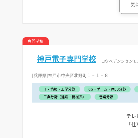
気
専門学校
神戸電子専門学校
コウベデンシセンモ
[兵庫県]神戸市中央区北野町１－１－８
IT・情報・工学分野
CG・ゲーム・WEB分野
工業分野（建設・機械系）
音楽分野
テレ
「仕