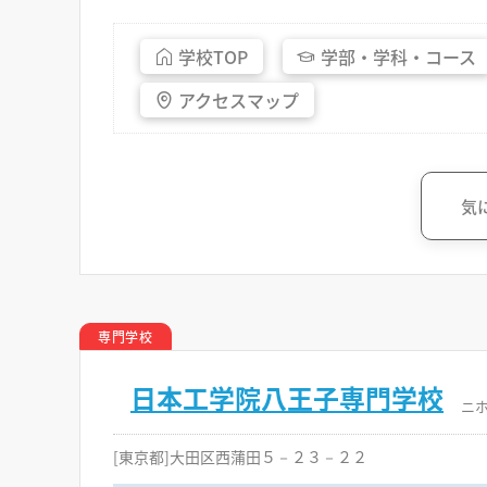
学校
TOP
学部・
学科・
コース
アクセス
マップ
気
専門学校
日本工学院八王子専門学校
ニ
[東京都]大田区西蒲田５－２３－２２