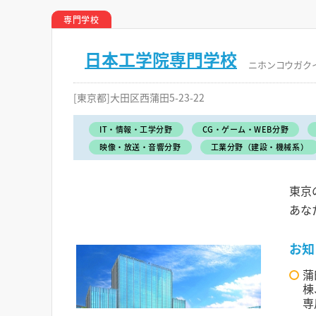
専門学校
日本工学院専門学校
ニホンコウガク
[東京都]大田区西蒲田5-23-22
IT・情報・工学分野
CG・ゲーム・WEB分野
映像・放送・音響分野
工業分野（建設・機械系）
東京
あな
お知
蒲
棟
専