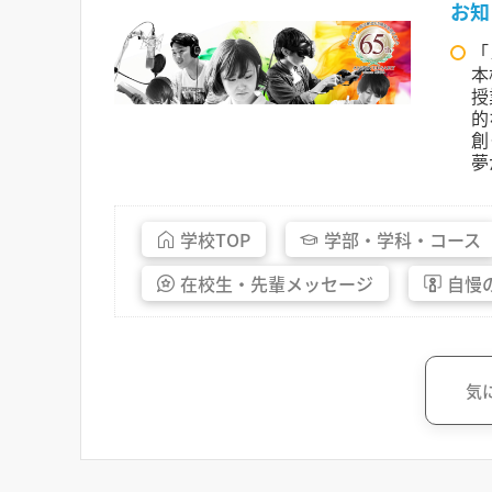
お知
「
本
授
的
創
夢
学校
TOP
学部・
学科・
コース
在校生・
先輩
メッセージ
自慢
気