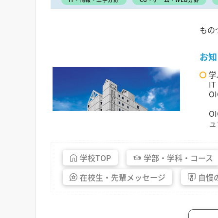
もの
お知
学
I
O
O
ュ
学校
TOP
学部・
学科・
コース
在校生・
先輩
メッセージ
自慢