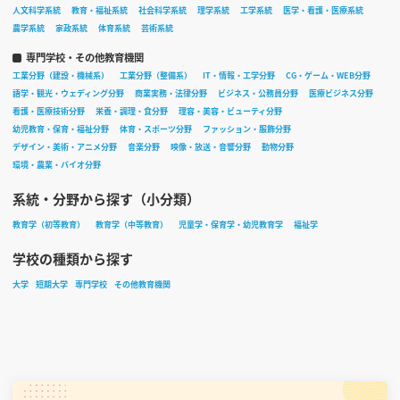
人文科学系統
教育・福祉系統
社会科学系統
理学系統
工学系統
医学・看護・医療系統
農学系統
家政系統
体育系統
芸術系統
専門学校・その他教育機関
工業分野（建設・機械系）
工業分野（整備系）
IT・情報・工学分野
CG・ゲーム・WEB分野
語学・観光・ウェディング分野
商業実務・法律分野
ビジネス・公務員分野
医療ビジネス分野
看護・医療技術分野
栄養・調理・食分野
理容・美容・ビューティ分野
幼児教育・保育・福祉分野
体育・スポーツ分野
ファッション・服飾分野
デザイン・美術・アニメ分野
音楽分野
映像・放送・音響分野
動物分野
環境・農業・バイオ分野
系統・分野から探す（小分類）
教育学（初等教育）
教育学（中等教育）
児童学・保育学・幼児教育学
福祉学
学校の種類から探す
大学
短期大学
専門学校
その他教育機関