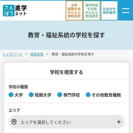
大学
専門学校
短期大学
その他
おまかせ
かんたん
かんたん
資料請求
資料請求
資料請求
教育・福祉系統の学校を探す
ログイン
気になる
資料リスト
・登録
トップページ
検索結果
教育・福祉系統の学校を探す
学校を探す
オープンキャンパスを探す
学校を検索する
進学イベント
学校の種類
大学
短期大学
専門学校
その他教育機関
入試・受験入門
エリア
お役立ち情報
エリアを選択してください