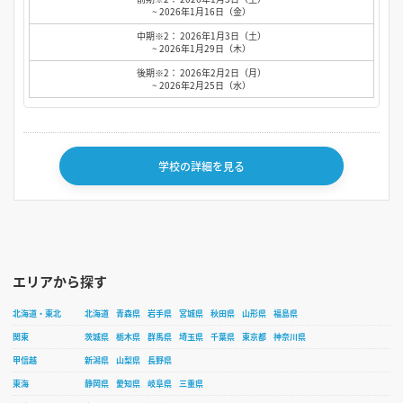
~ 2026年1月16日（金）
中期※2： 2026年1月3日（土）
~ 2026年1月29日（木）
後期※2： 2026年2月2日（月）
~ 2026年2月25日（水）
学校の詳細を見る
エリアから探す
北海道・東北
北海道
青森県
岩手県
宮城県
秋田県
山形県
福島県
関東
茨城県
栃木県
群馬県
埼玉県
千葉県
東京都
神奈川県
甲信越
新潟県
山梨県
長野県
東海
静岡県
愛知県
岐阜県
三重県