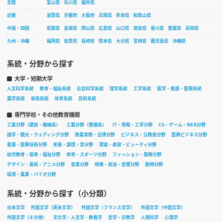
北陸
富山県
石川県
福井県
近畿
滋賀県
京都府
大阪府
兵庫県
奈良県
和歌山県
中国・四国
鳥取県
島根県
岡山県
広島県
山口県
徳島県
香川県
愛媛県
高知県
九州・沖縄
福岡県
佐賀県
長崎県
熊本県
大分県
宮崎県
鹿児島県
沖縄県
系統・分野から探す
大学・短期大学
人文科学系統
教育・福祉系統
社会科学系統
理学系統
工学系統
医学・看護・医療系統
農学系統
家政系統
体育系統
芸術系統
専門学校・その他教育機関
工業分野（建設・機械系）
工業分野（整備系）
IT・情報・工学分野
CG・ゲーム・WEB分野
語学・観光・ウェディング分野
商業実務・法律分野
ビジネス・公務員分野
医療ビジネス分野
看護・医療技術分野
栄養・調理・食分野
理容・美容・ビューティ分野
幼児教育・保育・福祉分野
体育・スポーツ分野
ファッション・服飾分野
デザイン・美術・アニメ分野
音楽分野
映像・放送・音響分野
動物分野
環境・農業・バイオ分野
系統・分野から探す（小分類）
日本文学
外国文学（英米文学）
外国文学（フランス文学）
外国文学（中国文学）
外国文学（その他）
文化学・人文学・教養学
哲学・宗教学
人間科学
心理学