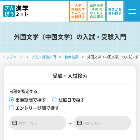
大学
専門学校
短期大学
その他
おまかせ
かんたん
かんたん
資料請求
資料請求
資料請求
外国文学（中国文学）の入試・受験入門
ログイン
気になる
資料リスト
・登録
トップページ
入試・受験入門
検索結果
外国文学（中国文学）の入試・受
学校を探す
オープンキャンパスを探す
受験・入試検索
進学イベント
日程を
指定する
出願期間で探す
試験日で探す
入試・受験入門
エントリー期間で探す
お役立ち情報
～