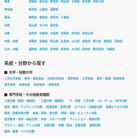
関東
茨城県
栃木県
群馬県
埼玉県
千葉県
東京都
神奈川県
甲信越
新潟県
山梨県
長野県
東海
静岡県
愛知県
岐阜県
三重県
北陸
富山県
石川県
福井県
近畿
滋賀県
京都府
大阪府
兵庫県
奈良県
和歌山県
中国・四国
鳥取県
島根県
岡山県
広島県
山口県
徳島県
香川県
愛媛県
高知県
九州・沖縄
福岡県
佐賀県
長崎県
熊本県
大分県
宮崎県
鹿児島県
沖縄県
系統・分野から探す
大学・短期大学
人文科学系統
教育・福祉系統
社会科学系統
理学系統
工学系統
医学・看護・医療系統
農学系統
家政系統
体育系統
芸術系統
専門学校・その他教育機関
工業分野（建設・機械系）
工業分野（整備系）
IT・情報・工学分野
CG・ゲーム・WEB分野
語学・観光・ウェディング分野
商業実務・法律分野
ビジネス・公務員分野
医療ビジネス分野
看護・医療技術分野
栄養・調理・食分野
理容・美容・ビューティ分野
幼児教育・保育・福祉分野
体育・スポーツ分野
ファッション・服飾分野
デザイン・美術・アニメ分野
音楽分野
映像・放送・音響分野
動物分野
環境・農業・バイオ分野