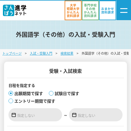
大学
専門学校
短期大学
その他
おまかせ
かんたん
かんたん
資料請求
資料請求
資料請求
外国語学（その他）の入試・受験入門
ログイン
気になる
資料リスト
・登録
トップページ
入試・受験入門
検索結果
外国語学（その他）の入試・受験
学校を探す
オープンキャンパスを探す
受験・入試検索
進学イベント
日程を
指定する
出願期間で探す
試験日で探す
入試・受験入門
エントリー期間で探す
お役立ち情報
～