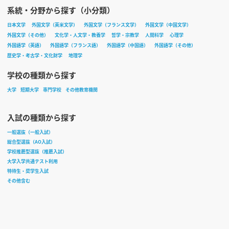
系統・分野から探す（小分類）
日本文学
外国文学（英米文学）
外国文学（フランス文学）
外国文学（中国文学）
外国文学（その他）
文化学・人文学・教養学
哲学・宗教学
人間科学
心理学
外国語学（英語）
外国語学（フランス語）
外国語学（中国語）
外国語学（その他）
歴史学・考古学・文化財学
地理学
学校の種類から探す
大学
短期大学
専門学校
その他教育機関
入試の種類から探す
一般選抜（一般入試）
総合型選抜（AO入試）
学校推薦型選抜（推薦入試）
大学入学共通テスト利用
特待生・奨学生入試
その他含む