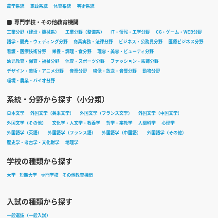
農学系統
家政系統
体育系統
芸術系統
専門学校・その他教育機関
工業分野（建設・機械系）
工業分野（整備系）
IT・情報・工学分野
CG・ゲーム・WEB分野
語学・観光・ウェディング分野
商業実務・法律分野
ビジネス・公務員分野
医療ビジネス分野
看護・医療技術分野
栄養・調理・食分野
理容・美容・ビューティ分野
幼児教育・保育・福祉分野
体育・スポーツ分野
ファッション・服飾分野
デザイン・美術・アニメ分野
音楽分野
映像・放送・音響分野
動物分野
環境・農業・バイオ分野
系統・分野から探す（小分類）
日本文学
外国文学（英米文学）
外国文学（フランス文学）
外国文学（中国文学）
外国文学（その他）
文化学・人文学・教養学
哲学・宗教学
人間科学
心理学
外国語学（英語）
外国語学（フランス語）
外国語学（中国語）
外国語学（その他）
歴史学・考古学・文化財学
地理学
学校の種類から探す
大学
短期大学
専門学校
その他教育機関
入試の種類から探す
一般選抜（一般入試）