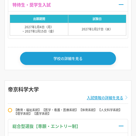
特待生・奨学生入試
出願期間
試験日
2027年1月4日（月）
2027年1月27日（水）
~ 2027年1月15日（金）
学校の詳細を見る
帝京科学大学
入試情報の詳細を見る
【教育・福祉系統】 【医学・看護・医療系統】 【体育系統】 【人文科学系統】
【理学系統】 【農学系統】
総合型選抜【専願・エントリー制】