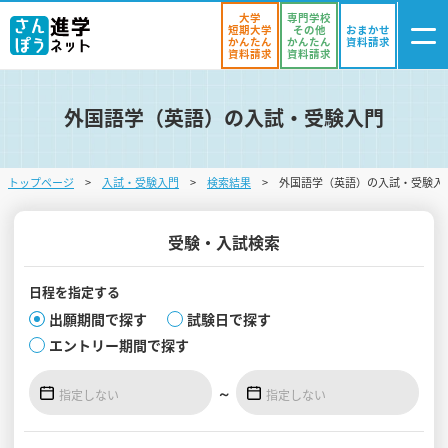
大学
専門学校
短期大学
その他
おまかせ
かんたん
かんたん
資料請求
資料請求
資料請求
外国語学（英語）の入試・受験入門
ログイン
気になる
資料リスト
・登録
トップページ
入試・受験入門
検索結果
外国語学（英語）の入試・受験入
学校を探す
オープンキャンパスを探す
受験・入試検索
進学イベント
日程を
指定する
出願期間で探す
試験日で探す
入試・受験入門
エントリー期間で探す
お役立ち情報
～