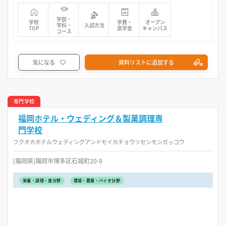
学部・
学校
学費・
オープン
学科・
入試方法
TOP
奨学金
キャンパス
コース
気になる
資料リストに追加する
専門学校
福岡ホテル・ウェディング＆製菓調理専
門学校
フクオカホテルウェディングアンドセイカチョウリセンモンガッコウ
[福岡県]福岡市博多区石城町20-9
栄養・調理・食分野
環境・農業・バイオ分野