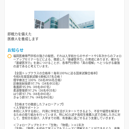
即戦力を備えた
医療人を養成します
お知らせ
福岡医療専門学校の強さの秘密。それは入学前からのサポートや1年次からのフォロ
ーアップセミナーなどによる、徹底した「基礎医学力」の育成にあります。確かな
「基礎医学力」を身につけることが、各専門分野の「真の理解」へとつながる最強
の道であると考えています。
【全国トップクラスの合格率！毎年100％に迫る国家試験合格率】
令和6年度国家試験 6資格257名合格！
理学療法士 100％（56名中56名合格）
診療放射技師 97.7％（34名中33名）
看護師 95.9%（49名中47名）
柔道整復師 97.2%（36名中35名）
はり師 97.7%（44名中43名）
きゅう師 97.7%（44名中43名）
【合格までの徹底したフォローアップ】
＜入学前サポート＞
本校に入学する前に、円滑に学校生活がスタートできるよう、不安や疑問を解消す
るための取り組みを行っています。特にAO入試や高校生推薦入試で合格した方に対
して、登校日を設け、入学までの間、有意義に過ごせるよう支援していきます。
＜フォローアップセミナー「生物」「物理」＞※1年次
「生物」「物理」を初めて学ぶ人でもスムーズに理解することができるよう、高等