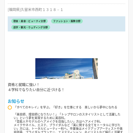
[福岡県]久留米市西町１３１８－１
理容・美容・ビューティ分野
ファッション・服飾分野
語学・観光・ウェディング分野
資格と就職に強い！
４学科でなりたい自分に近づける！
お知らせ
「すべてのキレイ」を学ぶ。「好き」を仕事にする 楽しいから夢中になれる
「美容師、理容師になりたい！」「トップサロンのスタイリストとして活躍した
い」という夢を実現するために美容科。
「芸能人やモデルのヘアメイクを目指したい」方はヘアメイク科。
メイクやネイル、エステ、ブライダルなど「美に関する全てをトータルに学びた
い」方には、トータルビューティー科へ。卒業後はメイクアップアーティストや美
容部員、ブライダルプランナー、エステティシャン、ネイリストなど幅広く活躍す