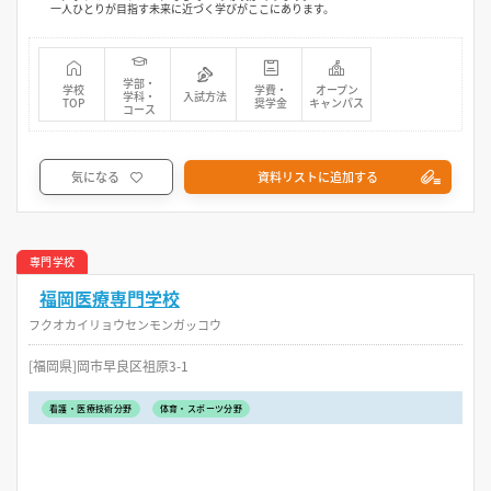
一人ひとりが目指す未来に近づく学びがここにあります。
学部・
学校
学費・
オープン
学科・
入試方法
TOP
奨学金
キャンパス
コース
気になる
資料リストに追加する
専門学校
福岡医療専門学校
フクオカイリョウセンモンガッコウ
[福岡県]岡市早良区祖原3-1
看護・医療技術分野
体育・スポーツ分野