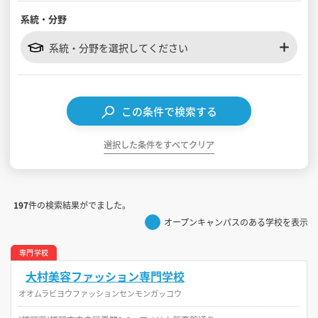
系統・分野
見学会WEB手引書
系統・分野を選択してください
校内オンラインガイダンス
アンケートフォーム（学校用）
この条件で検索する
選択した条件をすべてクリア
197
件の検索結果がでました。
オープンキャンパスのある学校を表示
専門学校
大村美容ファッション専門学校
オオムラビヨウファッションセンモンガッコウ