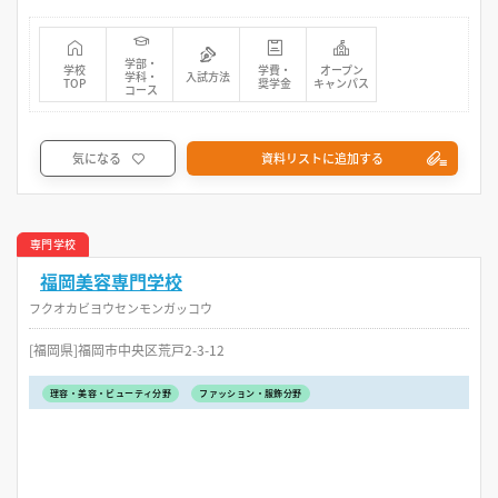
学部・
学校
学費・
オープン
学科・
入試方法
TOP
奨学金
キャンパス
コース
気になる
資料リストに追加する
専門学校
福岡美容専門学校
フクオカビヨウセンモンガッコウ
[福岡県]福岡市中央区荒戸2-3-12
理容・美容・ビューティ分野
ファッション・服飾分野