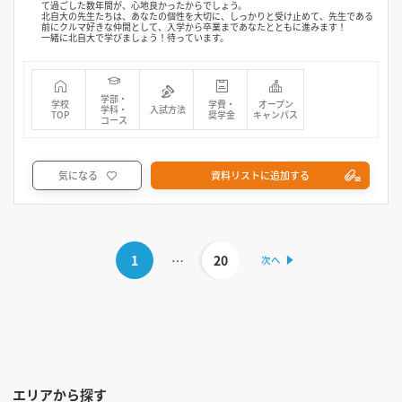
て過ごした数年間が、心地良かったからでしょう。
北自大の先生たちは、あなたの個性を大切に、しっかりと受け止めて、先生である
前にクルマ好きな仲間として、入学から卒業まであなたとともに進みます！
一緒に北自大で学びましょう！待っています。
学部・
学校
学費・
オープン
学科・
入試方法
TOP
奨学金
キャンパス
コース
気になる
資料リストに追加する
1
…
20
エリアから探す