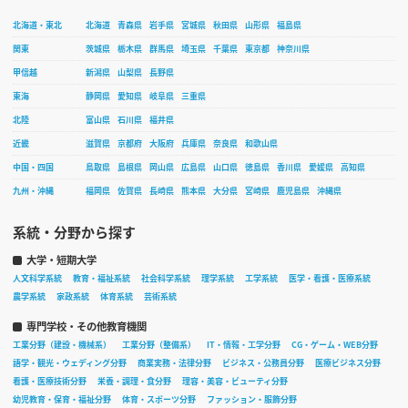
北海道・東北
北海道
青森県
岩手県
宮城県
秋田県
山形県
福島県
関東
茨城県
栃木県
群馬県
埼玉県
千葉県
東京都
神奈川県
甲信越
新潟県
山梨県
長野県
東海
静岡県
愛知県
岐阜県
三重県
北陸
富山県
石川県
福井県
近畿
滋賀県
京都府
大阪府
兵庫県
奈良県
和歌山県
中国・四国
鳥取県
島根県
岡山県
広島県
山口県
徳島県
香川県
愛媛県
高知県
九州・沖縄
福岡県
佐賀県
長崎県
熊本県
大分県
宮崎県
鹿児島県
沖縄県
系統・分野から探す
大学・短期大学
人文科学系統
教育・福祉系統
社会科学系統
理学系統
工学系統
医学・看護・医療系統
農学系統
家政系統
体育系統
芸術系統
専門学校・その他教育機関
工業分野（建設・機械系）
工業分野（整備系）
IT・情報・工学分野
CG・ゲーム・WEB分野
語学・観光・ウェディング分野
商業実務・法律分野
ビジネス・公務員分野
医療ビジネス分野
看護・医療技術分野
栄養・調理・食分野
理容・美容・ビューティ分野
幼児教育・保育・福祉分野
体育・スポーツ分野
ファッション・服飾分野