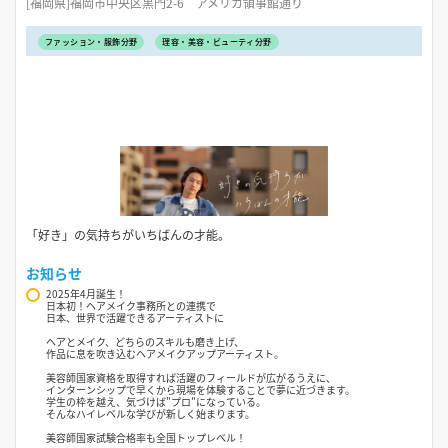
[福岡県]福岡市中央区黒門2-6 アメリカ領事館通り
ファッション・服飾分野
理容・美容・ビューティ分野
「好き」の気持ちがいちばんの才能。
お知らせ
2025年4月誕生！
日本初！ヘアメイク事務所との連携で
日本、世界で活躍できるアーティストに
ヘアとメイク、どちらのスキルも磨き上げ、
作品に息を吹き込むヘアメイクアップアーティスト。
美容師国家資格を取得すれば活躍のフィールドが広がるうえに、
インターンシップで早くから現場を体験することで夢に近づきます。
学生の枠を越え、気づけば"プロ"になっている。
そんなハイレベルな学びが新しく始まります。
美容師国家試験合格率も全国トップレベル！