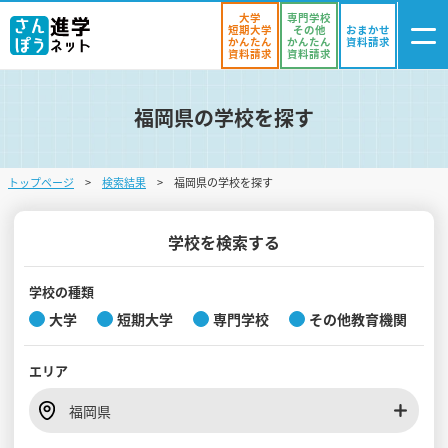
大学
専門学校
短期大学
その他
おまかせ
かんたん
かんたん
資料請求
資料請求
資料請求
福岡県の学校を探す
ログイン
気になる
資料リスト
・登録
トップページ
検索結果
福岡県の学校を探す
学校を探す
オープンキャンパスを探す
学校を検索する
進学イベント
学校の種類
大学
短期大学
専門学校
その他教育機関
入試・受験入門
エリア
お役立ち情報
福岡県