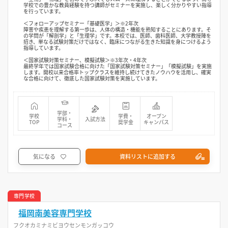
学校での豊かな教員経験を持つ講師がセミナーを実施し、楽しく分かりやすい指導
を行っています。
＜フォローアップセミナー「基礎医学」＞※2年次
障害や疾患を理解する第一歩は、人体の構造・機能を熟知することにあります。そ
の学問が「解剖学」と「生理学」です。本校では、医師、歯科医師、大学教授陣を
招き、単なる試験対策だけではなく、臨床につながる生きた知識を身につけるよう
指導しています。
＜国家試験対策セミナー、模擬試験＞※3年次・4年次
最終学年では国家試験合格に向けた「国家試験対策セミナー」「模擬試験」を実施
します。開校以来合格率トップクラスを維持し続けてきたノウハウを活用し、確実
な合格に向けて、徹底した国家試験対策を実施しています。
学部・
学校
学費・
オープン
学科・
入試方法
TOP
奨学金
キャンパス
コース
気になる
資料リストに追加する
専門学校
福岡南美容専門学校
フクオカミナミビヨウセンモンガッコウ