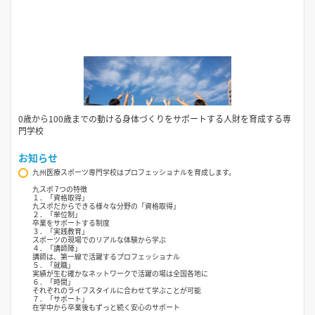
0歳から100歳までの動ける身体づくりをサポートする人財を育成する専
門学校
お知らせ
九州医療スポーツ専門学校はプロフェッショナルを育成します。
九スポ 7つの特徴
１．「資格取得」
九スポだからできる様々な分野の「資格取得」
２．「単位制」
卒業をサポートする制度
３．「実践教育」
スポーツの現場でのリアルな体験から学ぶ
４．「講師陣」
講師は、第一線で活躍するプロフェッショナル
５．「就職」
実績が生む確かなネットワークで活躍の場は全国各地に
６．「時間」
それぞれのライフスタイルに合わせて学ぶことが可能
７．「サポート」
在学中から卒業後もずっと続く安心のサポート