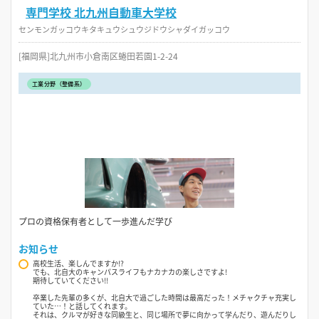
専門学校 北九州自動車大学校
センモンガッコウキタキュウシュウジドウシャダイガッコウ
[福岡県]北九州市小倉南区蜷田若園1-2-24
工業分野（整備系）
プロの資格保有者として一歩進んだ学び
お知らせ
高校生活、楽しんでますか!?
でも、北自大のキャンパスライフもナカナカの楽しさですよ!
期待していてください!!
卒業した先輩の多くが、北自大で過ごした時間は最高だった！メチャクチャ充実し
ていた…！と話してくれます。
それは、クルマが好きな同級生と、同じ場所で夢に向かって学んだり、遊んだりし