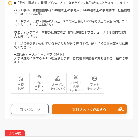
■「学校＝現場」。現場で学ぶ、プロになるための2年間があなたを待っています！
ペット学科・動物看護学科：80頭以上の学内犬、1400種以上の学内動物！担当動物
と一緒に学ぶ2年間。
フード学科：天神・博多の人気店☆2つの実店舗と1800時間以上の実習時間。たく
さん作ってたくさん学ぼう！
ウエディング学科：本物の結婚式を2年間で10組以上プロデュース！圧倒的な現場
力を身に付ける。
全く違う夢を追いかけている生徒たちが通う専門学校、是非学校の雰囲気を見に来
てください♪
■毎週末オープンキャンパス開催中！
入学や進路に関するギモンを解決します！お友達や保護者の方もぜひご一緒にご参
加下さい。
学部・
在校生・
学校
オープン
フォト
学科・
先輩
TOP
キャンパス
ギャラリー
コース
メッセージ
気になる
資料リストに追加する
専門学校