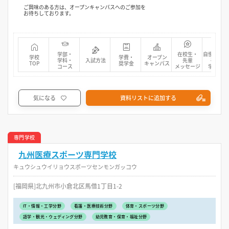
ご興味のある方は、オープンキャンパスへのご参加を
お待ちしております。
学部・
在校生・
自慢の先生
学校
学費・
オープン
学科・
入試方法
先輩
研究・
TOP
奨学金
キャンパス
コース
メッセージ
学生活動
気になる
資料リストに追加する
専門学校
九州医療スポーツ専門学校
キュウシュウイリョウスポーツセンモンガッコウ
[福岡県]北九州市小倉北区馬借1丁目1-2
IT・情報・工学分野
看護・医療技術分野
体育・スポーツ分野
語学・観光・ウェディング分野
幼児教育・保育・福祉分野