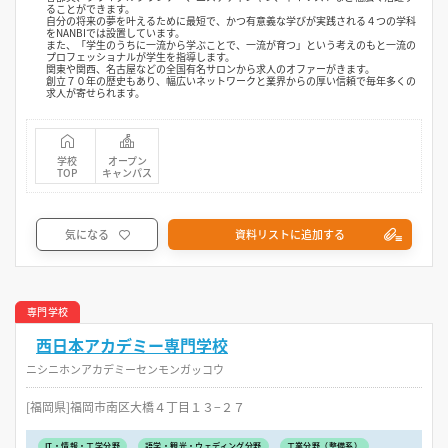
ることができます。
自分の将来の夢を叶えるために最短で、かつ有意義な学びが実践される４つの学科
をNANBIでは設置しています。
また、「学生のうちに一流から学ぶことで、一流が育つ」という考えのもと一流の
プロフェッショナルが学生を指導します。
関東や関西、名古屋などの全国有名サロンから求人のオファーがきます。
創立７０年の歴史もあり、幅広いネットワークと業界からの厚い信頼で毎年多くの
求人が寄せられます。
学校
オープン
TOP
キャンパス
気になる
資料リストに追加する
専門学校
西日本アカデミー専門学校
ニシニホンアカデミーセンモンガッコウ
[福岡県]福岡市南区大橋４丁目１３−２７
IT・情報・工学分野
語学・観光・ウェディング分野
工業分野（整備系）