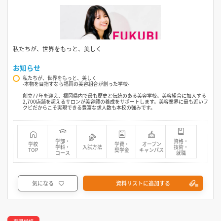
私たちが、世界をもっと、美しく
お知らせ
私たちが、世界をもっと、美しく
-本物を目指すなら福岡の美容組合が創った学校-
創立77年を迎え、福岡県内で最も歴史と伝統のある美容学校。美容組合に加入する
2,700店舗を超えるサロンが美容師の養成をサポートします。美容業界に最も近いフ
クビだからこそ実現できる豊富な求人数も本校の強みです。
学部・
資格・
学校
学費・
オープン
学科・
入試方法
技術・
TOP
奨学金
キャンパス
コース
就職
気になる
資料リストに追加する