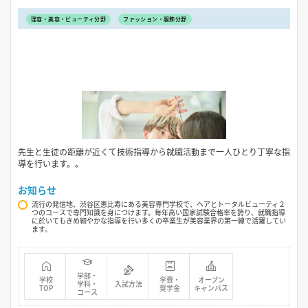
理容・美容・ビューティ分野
ファッション・服飾分野
先生と生徒の距離が近くて技術指導から就職活動まで一人ひとり丁寧な指
導を行います。。
お知らせ
流行の発信地、渋谷区恵比寿にある美容専門学校で、ヘアとトータルビューティ２
つのコースで専門知識を身につけます。毎年高い国家試験合格率を誇り、就職指導
に於いてもきめ細やかな指導を行い多くの卒業生が美容業界の第一線で活躍してい
ます。
学部・
学校
学費・
オープン
学科・
入試方法
TOP
奨学金
キャンパス
コース