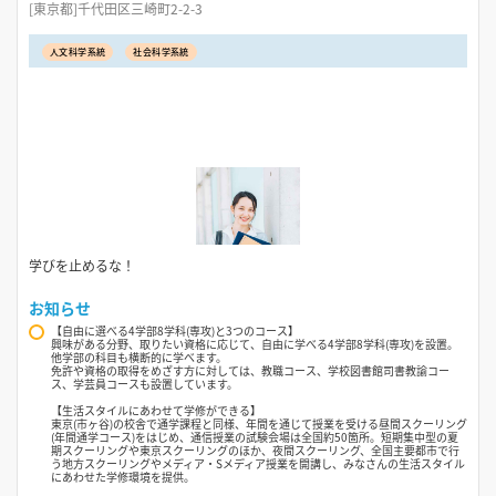
[東京都]千代田区三崎町2-2-3
人文科学系統
社会科学系統
学びを止めるな！
お知らせ
【自由に選べる4学部8学科(専攻)と3つのコース】
興味がある分野、取りたい資格に応じて、自由に学べる4学部8学科(専攻)を設置。
他学部の科目も横断的に学べます。
免許や資格の取得をめざす方に対しては、教職コース、学校図書館司書教諭コー
ス、学芸員コースも設置しています。
【生活スタイルにあわせて学修ができる】
東京(市ヶ谷)の校舎で通学課程と同様、年間を通じて授業を受ける昼間スクーリング
(年間通学コース)をはじめ、通信授業の試験会場は全国約50箇所。短期集中型の夏
期スクーリングや東京スクーリングのほか、夜間スクーリング、全国主要都市で行
う地方スクーリングやメディア・Sメディア授業を開講し、みなさんの生活スタイル
にあわせた学修環境を提供。