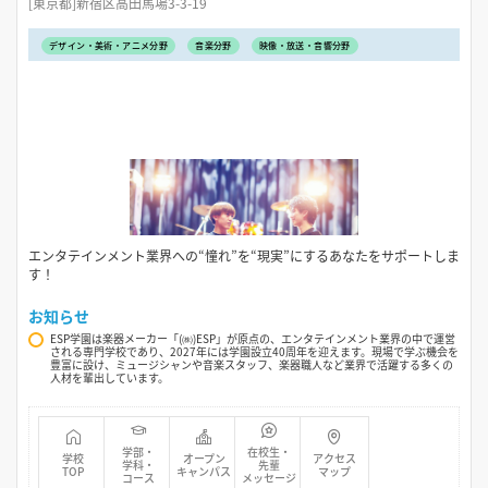
[東京都]新宿区高田馬場3-3-19
デザイン・美術・アニメ分野
音楽分野
映像・放送・音響分野
エンタテインメント業界への“憧れ”を“現実”にするあなたをサポートしま
す！
お知らせ
ESP学園は楽器メーカー「(㈱)ESP」が原点の、エンタテインメント業界の中で運営
される専門学校であり、2027年には学園設立40周年を迎えます。現場で学ぶ機会を
豊富に設け、ミュージシャンや音楽スタッフ、楽器職人など業界で活躍する多くの
人材を輩出しています。
学部・
在校生・
学校
オープン
アクセス
学科・
先輩
TOP
キャンパス
マップ
コース
メッセージ