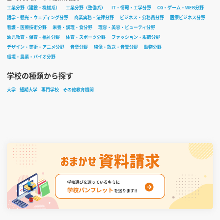
工業分野（建設・機械系）
工業分野（整備系）
IT・情報・工学分野
CG・ゲーム・WEB分野
語学・観光・ウェディング分野
商業実務・法律分野
ビジネス・公務員分野
医療ビジネス分野
看護・医療技術分野
栄養・調理・食分野
理容・美容・ビューティ分野
幼児教育・保育・福祉分野
体育・スポーツ分野
ファッション・服飾分野
デザイン・美術・アニメ分野
音楽分野
映像・放送・音響分野
動物分野
環境・農業・バイオ分野
学校の種類から探す
大学
短期大学
専門学校
その他教育機関