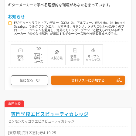
ギターメーカーで学べる理想的な環境があなたをまっています。
お知らせ
ESPギタークラフト・アカデミー（GCA）は、アルフィー、WANIMA、04Limited
Sazabys、ラルク アン シエル、大村孝佳、マドンナ、メタリカといった多くのプ
ロ・ミュージシャンも愛用し、海外でもトップ・ブランドと数えられているギター
メーカー「株式会社ESP」が運営するギターベース製作技術者養成学校です。
学部・
学校
学費・
オープン
学科・
入試方法
TOP
奨学金
キャンパス
コース
気になる
資料リストに追加する
専門学校
専門学校エビスビューティカレッジ
センモンガッコウエビスビューティカレッジ
[東京都]渋谷区恵比寿4-19-25