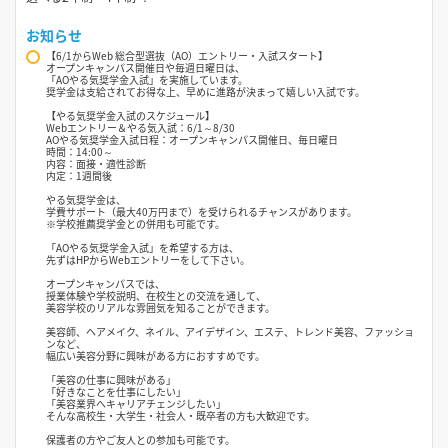
お知らせ
【6/1からWeb 総合型選抜（AO）エントリー・入試スタート】
オープンキャンパス開催日や毎週日曜日は、
「AOやる気奨学金入試」を実施しています。
奨学金は支給されてお得な上、早めに進路が決まって嬉しい入試です。
【やる気奨学金入試のスケジュール】
Webエントリー＆やる気入試：6/1～8/30
AOやる気奨学金入試日程：オープンキャンパス開催日、毎日曜日
時間：14:00～
内容：面接・適性診断
内定：1週間後
やる気奨学金は、
学費サポート（最大40万円まで）を受けられるチャンスがあります。
※学校推薦奨学金との併用も可能です。
「AOやる気奨学金入試」を希望する方は、
先ずはHPからWebエントリーをして下さい。
オープンキャンパスでは、
授業体験や学校説明、在校生との交流を通して、
美容学校のリアルな雰囲気を知ることができます。
美容師、ヘアメイク、ネイル、アイデザイン、エステ、トレンド美容、ファッショ
ンなど、
幅広い美容分野に興味がある方におすすめです。
「美容の仕事に興味がある」
「好きなことを仕事にしたい」
「美容業界へキャリアチェンジしたい」
そんな高校生・大学生・社会人・既卒者の方も大歓迎です。
保護者の方やご友人との参加も可能です。