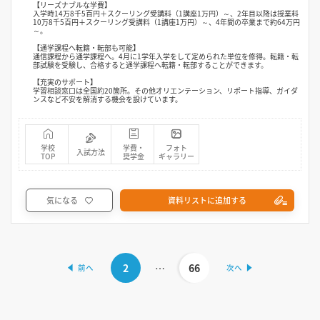
【リーズナブルな学費】
入学時14万8千5百円＋スクーリング受講料（1講座1万円）～、2年目以降は授業料
10万8千5百円＋スクーリング受講料（1講座1万円）～、4年間の卒業まで約64万円
～。
【通学課程へ転籍・転部も可能】
通信課程から通学課程へ。4月に1学年入学をして定められた単位を修得。転籍・転
部試験を受験し、合格すると通学課程へ転籍・転部することができます。
【充実のサポート】
学習相談窓口は全国約20箇所。その他オリエンテーション、リポート指導、ガイダ
ンスなど不安を解消する機会を設けています。
学校
学費・
フォト
入試方法
TOP
奨学金
ギャラリー
気になる
資料リストに追加する
2
…
66