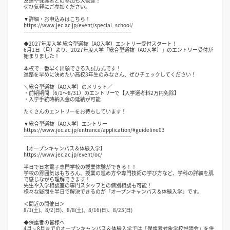
友達や保護者との参加も大歓迎！
ぜひ気軽にご参加ください。
▼詳細・お申込みはこちら！
https://www.jec.ac.jp/event/special_school/
----------------------------------------------------------------------
◆2027年度入学 総合型選抜（AO入学）エントリー受付スタート！
6月1日（月）より、2027年度入学「総合型選抜（AO入学）」のエントリー受付が
始まりました！
本校で一番早く出願できる入試方式です！
進路を早めに決めたい高校3年生のみなさん、ぜひチェックしてください！
＼総合型選抜（AO入学）のメリット／
・前期期間（6/1〜8/31）のエントリーで【入学選考料2万円免除】
・入学手続時納入金の延納が可能
たくさんのエントリーをお待ちしています！
▼総合型選抜（AO入学）エントリー
https://www.jec.ac.jp/entrance/application/#guideline03
----------------------------------------------------------------------
【オープンキャンパス＆体験入学】
https://www.jec.ac.jp/event/oc/
半日で日本電子専門学校の授業体験ができる！！
学校の雰囲気はもちろん、授業の進め方や専門技術の学び方など、学科の詳細を肌
で感じながら理解できます！
先生や入学相談室の専門スタッフとの個別相談も可能！
様々な疑問を半日で解決できるのが「オープンキャンパス＆体験入学」です。
＜間近の開催日＞
8/1(土)、8/2(日)、8/8(土)、8/16(日)、8/23(日)
◆保護者の皆様へ
4月～8月までのオープンキャンパス＆体験入学では「保護者対象学校説明会」を併