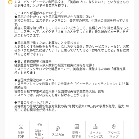
ミス・パリ・ビューティ専門学校は、「美容のプロになりたい！」という皆さんの
夢を叶えることができる美容学校です。
＼ミスパリが選ばれる3つの理由／
◆美容の会社がつくった美容専門学校だから就職に強い！
本校の母体は、エステティックサロン、美容室の経営、化粧品の開発を行っていま
す。
美容の現場を知り尽くしているミスパリだからこそ、蓄積された知識と経験をもと
に、エステ、ヘア、メイクで「世界中の人を美しくする」最先端のビューティを学
ぶことができます。
◆美容業界で働くために必要なことを学べます
人を美しくする技術をもちろん、話し方や言葉遣い等のサービスマナーなど、お客
様が「またあなたに会いたい！」と思っていただける「おもてなしの心」を身に付
けることができます。
◆高い資格取得率と就職率
経験豊富な教師陣＆少人数制の授業で確実に資格を取得！
エステティックサロンや化粧品メーカー、美容室等に就職するための「就職推薦
枠」もあります
◆全国大会常連校のミスパリ
エステティシャンを目指す学生の全国大会「ビューティコンペティション」に13年
連続出場
容師を目指す学生の全国大会「全国理容美容学生技術大会」出場
ミスパリでは、高い技術力を身に付けることができる
◆学費のサポートが手厚い！
高等教育の修学支援新制度対象校の為2年間で最大128万円の学費が免除、最大181
万円の給付奨学金が受けれる。
学部・
学校
学費・
オープン
アクセス
学科・
入試方法
TOP
奨学金
キャンパス
マップ
コース