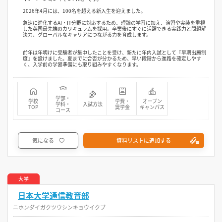
2026年4月には、100名を超える新入生を迎えました。
急速に進化するAI・IT分野に対応するため、理論の学習に加え、演習や実装を重視
した英国最先端のカリキュラムを採用。卒業後にすぐに活躍できる実践力と問題解
決力、グローバルなキャリアにつながる力を育成します。
前年は年明けに受験者が集中したことを受け、新たに年内入試として『早期出願制
度』を設けました。夏までに合否が分かるため、早い段階から進路を確定しやす
く、入学前の学習準備にも取り組みやすくなります。
学部・
学校
学費・
オープン
学科・
入試方法
TOP
奨学金
キャンパス
コース
気になる
資料リストに追加する
大学
日本大学通信教育部
ニホンダイガクツウシンキョウイクブ