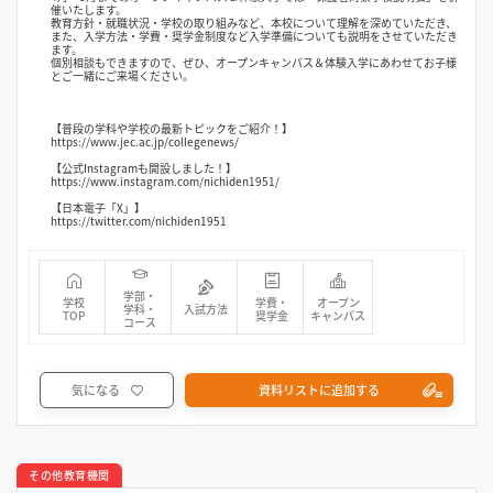
催いたします。
教育方針・就職状況・学校の取り組みなど、本校について理解を深めていただき、
また、入学方法・学費・奨学金制度など入学準備についても説明をさせていただき
ます。
個別相談もできますので、ぜひ、オープンキャンパス＆体験入学にあわせてお子様
とご一緒にご来場ください。
【普段の学科や学校の最新トピックをご紹介！】
https://www.jec.ac.jp/collegenews/
【公式Instagramも開設しました！】
https://www.instagram.com/nichiden1951/
【日本電子「X」】
https://twitter.com/nichiden1951
学部・
学校
学費・
オープン
学科・
入試方法
TOP
奨学金
キャンパス
コース
気になる
資料リストに追加する
その他教育機関