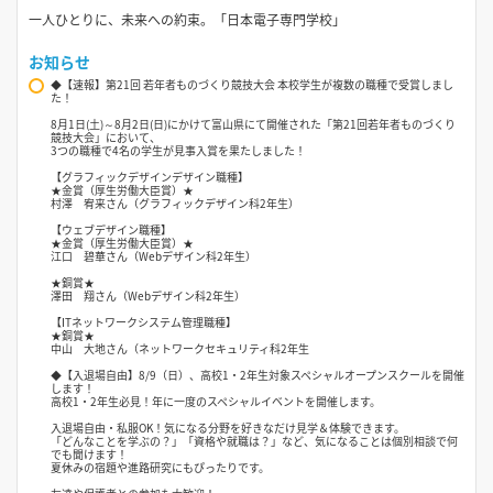
一人ひとりに、未来への約束。「日本電子専門学校」
お知らせ
◆【速報】第21回 若年者ものづくり競技大会 本校学生が複数の職種で受賞しまし
た！
8月1日(土)～8月2日(日)にかけて富山県にて開催された「第21回若年者ものづくり
競技大会」において、
3つの職種で4名の学生が見事入賞を果たしました！
【グラフィックデザインデザイン職種】
★金賞（厚生労働大臣賞）★
村澤 宥来さん（グラフィックデザイン科2年生）
【ウェブデザイン職種】
★金賞（厚生労働大臣賞）★
江口 碧華さん（Webデザイン科2年生）
★銅賞★
澤田 翔さん（Webデザイン科2年生）
【ITネットワークシステム管理職種】
★銅賞★
中山 大地さん（ネットワークセキュリティ科2年生
◆【入退場自由】8/9（日）、高校1・2年生対象スペシャルオープンスクールを開催
します！
高校1・2年生必見！年に一度のスペシャルイベントを開催します。
入退場自由・私服OK！気になる分野を好きなだけ見学＆体験できます。
「どんなことを学ぶの？」「資格や就職は？」など、気になることは個別相談で何
でも聞けます！
夏休みの宿題や進路研究にもぴったりです。