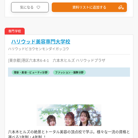
気になる
資料リストに追加する
専門学校
ハリウッド美容専門大学校
ハリウッドビヨウセンモンダイガッコウ
[東京都]港区六本木6-4-1 六本木ヒルズ ハリウッドプラザ
理容・美容・ビューティ分野
ファッション・服飾分野
六本木ヒルズの絶景とトータル美容の頂点校で学ぶ。様々な一流の資格と
選べる2年制・4年制 ！