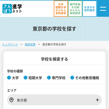
大学
専門学校
短期大学
その他
おまかせ
かんたん
かんたん
資料請求
資料請求
資料請求
東京都の学校を探す
ログイン
気になる
資料リスト
・登録
トップページ
検索結果
東京都の学校を探す
学校を探す
オープンキャンパスを探す
学校を検索する
進学イベント
学校の種類
大学
短期大学
専門学校
その他教育機関
入試・受験入門
エリア
お役立ち情報
東京都