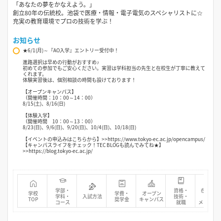
「あなたの夢をかなえよう。」
創立80年の伝統校。池袋で医療・情報・電子電気のスペシャリストに☆
充実の教育環境でプロの技術を学ぶ！
お知らせ
★6/1(月)～『AO入学』エントリー受付中！
進路選択は早めの行動がおすすめ♪
初めての参加でもご安心ください。実習は学科担当の先生と在校生が丁寧に教えて
くれます。
体験実習後は、個別相談の時間も設けております！
【オープンキャンパス】
（開催時間：10：00～14：00）
8/15(土)、8/16(日)
【体験入学】
（開催時間 10：00～13：00）
8/23(日)、9/6(日)、9/20(日)、10/4(日)、10/18(日)
【イベントの申込みはこちらから】>>https://www.tokyo-ec.ac.jp/opencampus/
【キャンパスライフをチェック！TEC BLOGも読んでみてね★】
>>https://blog.tokyo-ec.ac.jp/
学部・
資格・
在校生・
学校
学費・
オープン
学科・
入試方法
技術・
先輩
TOP
奨学金
キャンパス
コース
就職
メッセー