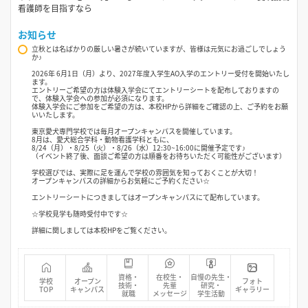
看護師を目指すなら
お知らせ
立秋とは名ばかりの厳しい暑さが続いていますが、皆様は元気にお過ごしでしょう
か♪
2026年 6月1日（月）より、2027年度入学生AO入学のエントリー受付を開始いたし
ます。
エントリーご希望の方は体験入学会にてエントリーシートを配布しておりますの
で、体験入学会への参加が必須になります。
体験入学会にご参加をご希望の方は、本校HPから詳細をご確認の上、ご予約をお願
いいたします。
東京愛犬専門学校では毎月オープンキャンパスを開催しています。
8月は、愛犬総合学科・動物看護学科ともに、
8/24（月）・8/25（火）・8/26（水）12:30~16:00に開催予定です♪
（イベント終了後、面談ご希望の方は順番をお待ちいただく可能性がございます）
学校選びでは、実際に足を運んで学校の雰囲気を知っておくことが大切！
オープンキャンパスの詳細からお気軽にご予約ください☆
エントリーシートにつきましてはオープンキャンパスにて配布しています。
☆学校見学も随時受付中です☆
詳細に関しましては本校HPをご覧ください。
資格・
在校生・
自慢の先生・
学校
オープン
フォト
技術・
先輩
研究・
TOP
キャンパス
ギャラリー
就職
メッセージ
学生活動