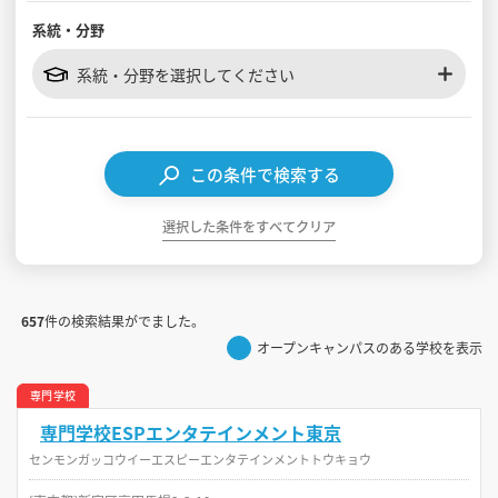
系統・分野
見学会WEB手引書
系統・分野を選択してください
校内オンラインガイダンス
アンケートフォーム（学校用）
この条件で検索する
選択した条件をすべてクリア
657
件の検索結果がでました。
オープンキャンパスのある学校を表示
専門学校
専門学校ESPエンタテインメント東京
センモンガッコウイーエスピーエンタテインメントトウキョウ