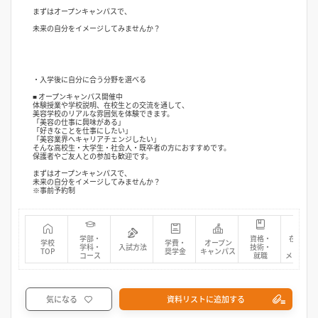
まずはオープンキャンパスで、
未来の自分をイメージしてみませんか？
・入学後に自分に合う分野を選べる
■ オープンキャンパス開催中
体験授業や学校説明、在校生との交流を通して、
美容学校のリアルな雰囲気を体験できます。
「美容の仕事に興味がある」
「好きなことを仕事にしたい」
「美容業界へキャリアチェンジしたい」
そんな高校生・大学生・社会人・既卒者の方におすすめです。
保護者やご友人との参加も歓迎です。
まずはオープンキャンパスで、
未来の自分をイメージしてみませんか？
※事前予約制
学部・
資格・
在校生・
学校
学費・
オープン
学科・
入試方法
技術・
先輩
TOP
奨学金
キャンパス
コース
就職
メッセー
気になる
資料リストに追加する