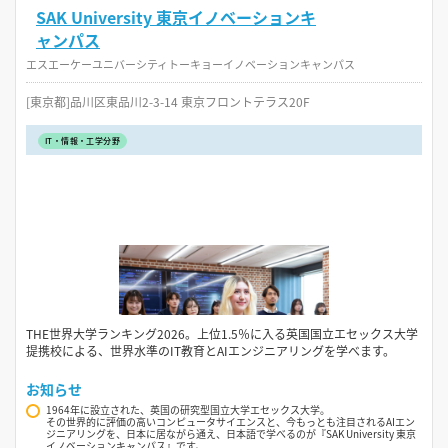
SAK University 東京イノベーションキ
ャンパス
エスエーケーユニバーシティトーキョーイノベーションキャンパス
[東京都]品川区東品川2-3-14 東京フロントテラス20F
IT・情報・工学分野
THE世界大学ランキング2026。上位1.5％に入る英国国立エセックス大学
提携校による、世界水準のIT教育とAIエンジニアリングを学べます。
お知らせ
1964年に設立された、英国の研究型国立大学エセックス大学。
その世界的に評価の高いコンピュータサイエンスと、今もっとも注目されるAIエン
ジニアリングを、日本に居ながら通え、日本語で学べるのが『SAK University 東京
イノベーションキャンパス』です。