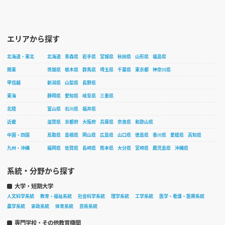
エリアから探す
北海道・東北
北海道
青森県
岩手県
宮城県
秋田県
山形県
福島県
関東
茨城県
栃木県
群馬県
埼玉県
千葉県
東京都
神奈川県
甲信越
新潟県
山梨県
長野県
東海
静岡県
愛知県
岐阜県
三重県
北陸
富山県
石川県
福井県
近畿
滋賀県
京都府
大阪府
兵庫県
奈良県
和歌山県
中国・四国
鳥取県
島根県
岡山県
広島県
山口県
徳島県
香川県
愛媛県
高知県
九州・沖縄
福岡県
佐賀県
長崎県
熊本県
大分県
宮崎県
鹿児島県
沖縄県
系統・分野から探す
大学・短期大学
人文科学系統
教育・福祉系統
社会科学系統
理学系統
工学系統
医学・看護・医療系統
農学系統
家政系統
体育系統
芸術系統
専門学校・その他教育機関