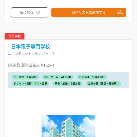
気になる
資料リストに追加する
専門学校
日本電子専門学校
ニホンデンシセンモンガッコウ
[東京都]新宿区百人町1-25-4
IT・情報・工学分野
CG・ゲーム・WEB分野
ビジネス・公務員分野
デザイン・美術・アニメ分野
映像・放送・音響分野
工業分野（建設・機械系）