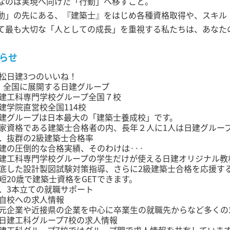
なのは実現へ向けた「行動」へ移すこと。
動」の先にある、『建築士』をはじめ各種資格取得や、スキル
て最も大切な「人としての成長」を重視する私たちは、あなた
らせ
松日建3つのいいね！
．全国に展開する日建グループ
建工科専門学校グループ全国７校
建学院直営校全国114校
建グループは日本最大の「建築士養成校」です。
家資格である建築士合格者の内、長年２人に1人は日建グルー
．抜群の2級建築士合格率
建の圧倒的な合格実績、そのわけは···
建工科専門学校グループの学生だけが使える日建オリジナル教
底した設計製図試験対策指導、さらに2級建築士合格を応援す
短20歳で建築士資格をGETできます。
．3本立ての就職サポート
自校への求人情報
元企業や近接県の企業を中心に卒業生の就職先からなど多くの
日建工科グループ7校の求人情報