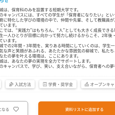
らせ
城は、保育科のみを設置する短期大学です。
のキャンパスには、すべての学生が「保育者になりたい」とい
育に特化した学びの環境の中で、仲間や先輩、そして教職員が
ています。
こでは、“実践力”はもちろん、“人”としても大きく成長でき
生一人ひとりが目標に向かって努力し続けるからこそ、2年後
ています。
城での2年間・3年間を、実りある時間にしていくのは、学生
気な声と笑顔があふれる、あたたかな雰囲気の柳城で、私たち
なたの夢を叶える環境は、ここにあります。
城は、あなたの夢の実現を全力でサポートします。
のキャンパスで、学び、笑い、支え合いながら、保育者への夢
入試方法
学費・
奨学金
オープン
キャ
になる
資料リストに追加する