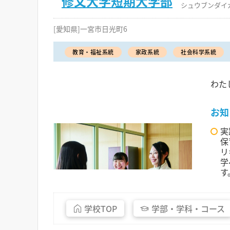
修文大学短期大学部
シュウブンダイ
[愛知県]一宮市日光町6
教育・福祉系統
家政系統
社会科学系統
わた
お知
実
保
リ
学
す
学校
TOP
学部・
学科・
コース