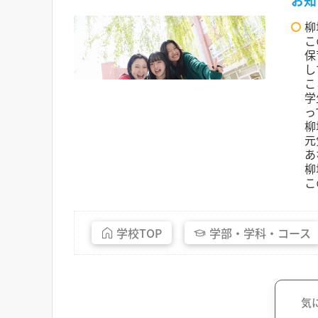
お知
柳
こ
保
し
こ
学
っ
柳
元
あ
柳
こ
学校
TOP
学部・
学科・
コース
気