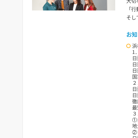
大切
「行
そし
お知
浜
1
日
日
日
国
２
日
日
徹
最
３
①
地
②