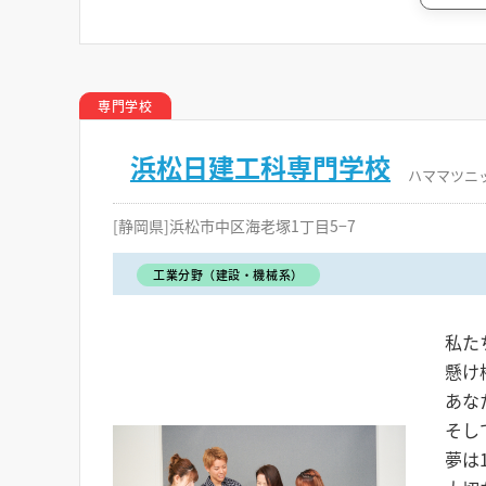
専門学校
浜松日建工科専門学校
ハママツニ
[静岡県]浜松市中区海老塚1丁目5−7
工業分野（建設・機械系）
私た
懸け
あな
そし
夢は